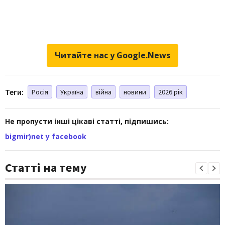
Читайте нас у Google.News
Теги:
Росія
Україна
війна
новини
2026 рік
Не пропусти інші цікаві статті, підпишись:
bigmir)net у facebook
Статті на тему