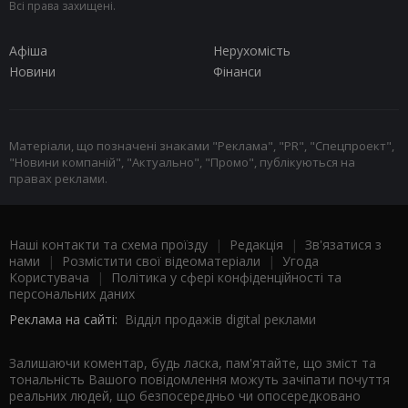
Всі права захищені.
Афіша
Нерухомість
Новини
Фінанси
Матеріали, що позначені знаками "Реклама", "PR", "Спецпроект",
"Новини компаній", "Актуально", "Промо", публікуються на
правах реклами.
Наші контакти та схема проїзду
|
Редакція
|
Зв'язатися з
нами
|
Розмістити свої відеоматеріали
|
Угода
Користувача
|
Політика у сфері конфіденційності та
персональних даних
Реклама на сайті:
Відділ продажів digital реклами
Залишаючи коментар, будь ласка, пам'ятайте, що зміст та
тональність Вашого повідомлення можуть зачіпати почуття
реальних людей, що безпосередньо чи опосередковано