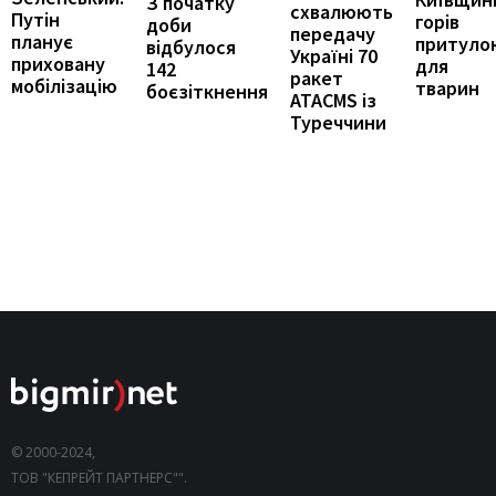
З початку
схвалюють
Путін
горів
доби
передачу
планує
притуло
відбулося
Україні 70
приховану
для
142
ракет
мобілізацію
тварин
боєзіткнення
ATACMS із
Туреччини
© 2000-2024,
ТОВ "КЕПРЕЙТ ПАРТНЕРС"".