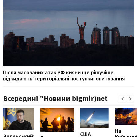
Після масованих атак РФ кияни ще рішучіше
відкидають територіальні поступки: опитування
Всередині "Новини bigmir)net
На
США
Зеленський:
Київщин