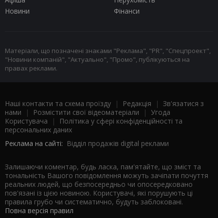
Новини
Фінанси
Матеріали, що позначені знаками "Реклама", "PR", "Спецпроект",
"Новини компаній", "Актуально", "Промо", публікуються на
правах реклами.
Наші контакти та схема проїзду
|
Редакція
|
Зв'язатися з
нами
|
Розмістити свої відеоматеріали
|
Угода
Користувача
|
Політика у сфері конфіденційності та
персональних даних
Реклама на сайті:
Відділ продажів digital реклами
Залишаючи коментар, будь ласка, пам'ятайте, що зміст та
тональність Вашого повідомлення можуть зачіпати почуття
реальних людей, що безпосередньо чи опосередковано
пов'язані із цією новиною. Користувачі, які порушують ці
правила грубо чи систематично, будуть заблоковані.
Повна версія правил