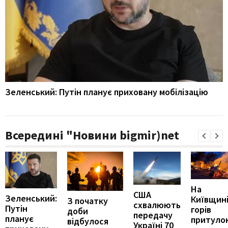
Зеленський: Путін планує приховану мобілізацію
Всередині "Новини bigmir)net
На
США
Зеленський:
Київщин
З початку
схвалюють
Путін
горів
доби
передачу
планує
притуло
відбулося
Україні 70