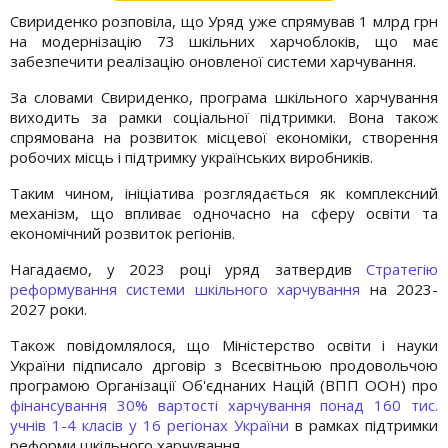
Свириденко розповіла, що Уряд уже спрямував 1 млрд грн
на модернізацію 73 шкільних харчоблоків, що має
забезпечити реалізацію оновленої системи харчування.
За словами Свириденко, програма шкільного харчування
виходить за рамки соціальної підтримки. Вона також
спрямована на розвиток місцевої економіки, створення
робочих місць і підтримку українських виробників.
Таким чином, ініціатива розглядається як комплексний
механізм, що впливає одночасно на сферу освіти та
економічний розвиток регіонів.
Нагадаємо, у 2023 році уряд затвердив
Стратегію
реформування системи шкільного харчування
на 2023-
2027 роки.
Також повідомлялося, що Міністерство освіти і науки
України підписало дрговір з Всесвітньою продовольчою
програмою Організації Об'єднаних Націй (ВПП ООН) про
фінансування 30% вартості харчування понад 160 тис.
учнів 1-4 класів у 16 регіонах України
в рамках підтримки
реформи шкільного харчування.