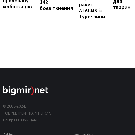
приховану
для
142
ракет
мобілізацію
тварин
боєзіткнення
ATACMS із
Туреччини
© 2000-2024,
ТОВ "КЕПРЕЙТ ПАРТНЕРС"".
Всі права захищені.
Афіша
Нерухомість