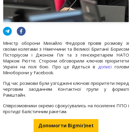
Міністр оборони Михайло Федоров провів розмову зі
своїми колегами з Німеччини та Великої Британії Борисом
Пісторіусом і Джоном Гілі та з генсекретарем НАТО
Марком Рютте. Сторони обговорили ключові пріоритети
Україні на полі бою. Про це йдеться в
дописі
голови
Міноборони у Facebook.
Під час розмови були узгоджені ключові пріоритети перед
черговим засіданням Контактної групи у форматі
Рамштайн.
Співрозмовники окремо сфокусувались на посиленні ППО і
протидії балістичним ракетам.
Допомогти Bigmir)net