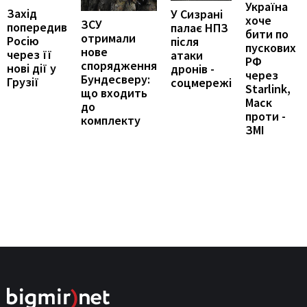
Україна
Захід
У Сизрані
хоче
ЗСУ
попередив
палає НПЗ
бити по
отримали
Росію
після
пускових
нове
через її
атаки
РФ
спорядження
нові дії у
дронів -
через
Бундесверу:
Грузії
соцмережі
Starlink,
що входить
Маск
до
проти -
комплекту
ЗМІ