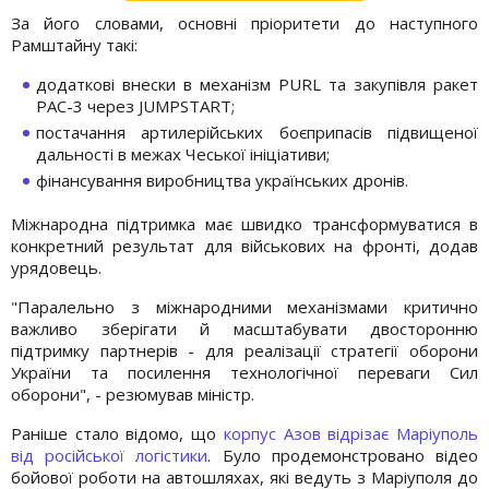
За його словами, основні пріоритети до наступного
Рамштайну такі:
додаткові внески в механізм PURL та закупівля ракет
PAC-3 через JUMPSTART;
постачання артилерійських боєприпасів підвищеної
дальності в межах Чеської ініціативи;
фінансування виробництва українських дронів.
Міжнародна підтримка має швидко трансформуватися в
конкретний результат для військових на фронті, додав
урядовець.
"Паралельно з міжнародними механізмами критично
важливо зберігати й масштабувати двосторонню
підтримку партнерів - для реалізації стратегії оборони
України та посилення технологічної переваги Сил
оборони", - резюмував міністр.
Раніше стало відомо, що
корпус Азов відрізає Маріуполь
від російської логістики
. Було продемонстровано відео
бойової роботи на автошляхах, які ведуть з Маріуполя до