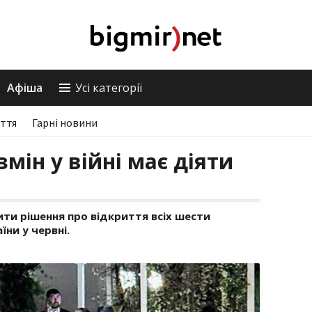
Афіша
Усі категорії
ття
Гарні новини
 змін у війні має діяти
ити рішення про відкриття всіх шести
їни у червні.