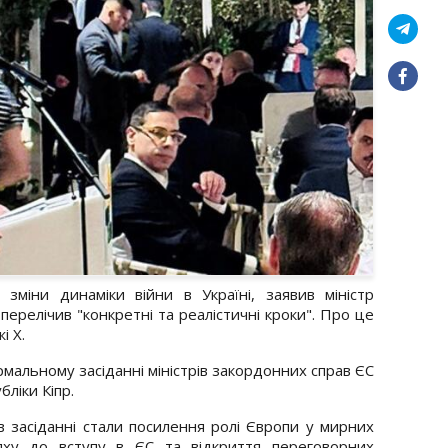
 зміни динаміки війни в Україні, заявив міністр
перелічив "конкретні та реалістичні кроки". Про це
і Х.
рмальному засіданні міністрів закордонних справ ЄС
бліки Кіпр.
 засіданні стали посилення ролі Європи у мирних
яху до вступу в ЄС та відкриття переговорних