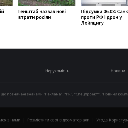
ій
Генштаб назвав нові
Підсумки 06.08: Санк
втрати росіян
проти РФ і дрон у
Лейпцигу
Нерухомість
Новини
 що позначені знаками "Реклама", "PR", "Спецпроект", "Новини компа
ися з нами
|
Розмістити свої відеоматеріали
|
Угода Користув