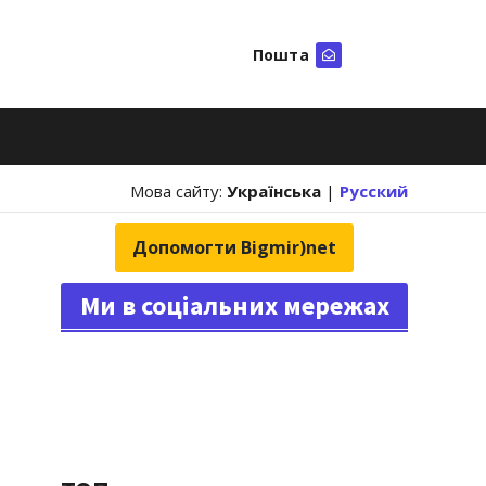
Пошта
Шукати
Мова сайту:
Українська
|
Русский
Допомогти Bigmir)net
Ми в соціальних мережах