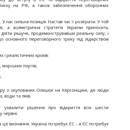
о тиску на РФ, а також забезпечення оборонних
 У нас сильна позиція. Настав час її розіграти. У той
ся, а асиметрична стратегія України приносить
 діяти рішуче, продемонструвавши реальну силу, і
 основного переговорного треку під лідерством
 і реалістичних кроків:
 морських портів,
,
ору з окупованих Олешок на Херсонщині, де люди
 води та ліків.
г ухвалити рішення про відкриття всіх шести
у червні.
а це визнання. Україна потребує ЄС - а ЄС потребує