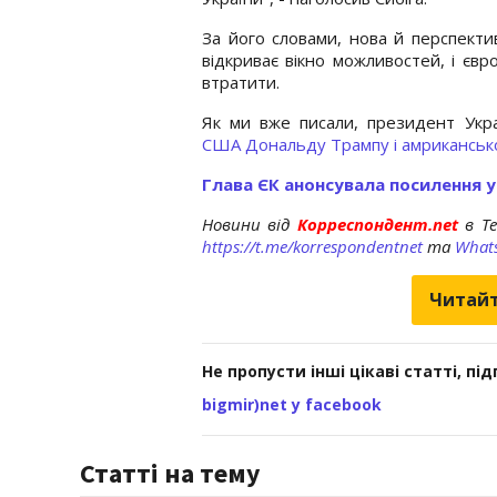
За його словами, нова й перспект
відкриває вікно можливостей, і єв
втратити.
Як ми вже писали, президент Ук
США Дональду Трампу і амриканськ
Глава ЄК анонсувала посилення у
Новини від
Корреспондент.net
в T
https://t.me/korrespondentnet
та
What
Читайт
Не пропусти інші цікаві статті, пі
bigmir)net у facebook
Статті на тему