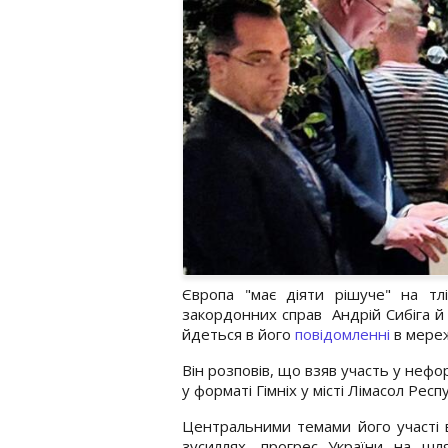
Європа "має діяти рішуче" на тлі
закордонних справ Андрій Сибіга й 
йдеться в його
повідомленні
в мереж
Він розповів, що взяв участь у нефо
у форматі Гімніх у місті Лімасол Респу
Центральними темами його участі в
зусиллях, прогрес України на шл