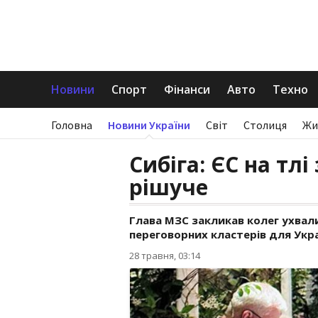
Новини
Спорт
Фінанси
Авто
Техно
Головна
Новини України
Світ
Столиця
Жи
Сибіга: ЄС на тлі
рішуче
Глава МЗС закликав колег ухвал
переговорних кластерів для Укра
28 травня, 03:14