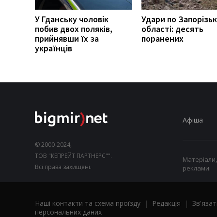
У Гданську чоловік
Удари по Запорізьк
побив двох поляків,
області: десять
прийнявши їх за
поранених
українців
Афіша
© 2000-2024,
ТОВ "КЕПРЕЙТ ПАРТНЕРС"".
Матеріали,
Всі права захищені.
реклами.
Наші контакти та схема проїзду
|
Редакція
|
Зв'язат
персональних даних