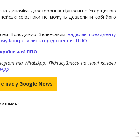
ивна динаміка двосторонніх відносин з Угорщиною
ропейські союзники не можуть дозволити собі його
раїни Володимир Зеленський
надіслав президенту
ому Конгресу листа щодо нестачі ППО.
країнської ППО
elegram та WhatsApp. Підписуйтесь на наші канали
sApp
е нас у Google.News
дпишись: