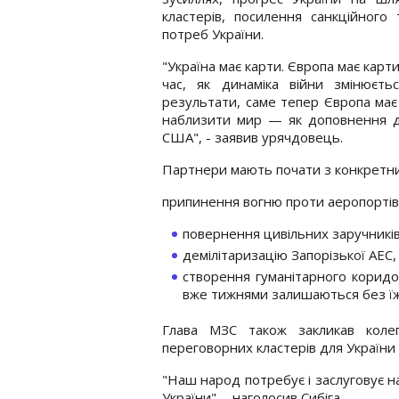
кластерів, посилення санкційног
потреб України.
"Україна має карти. Європа має карти.
час, як динаміка війни змінюєть
результати, саме тепер Європа має
наблизити мир — як доповнення до
США", - заявив урячдовець.
Партнери мають почати з конкретних
припинення вогню проти аеропортів,
повернення цивільних заручників
демілітаризацію Запорізької АЕС,
створення гуманітарного корид
вже тижнями залишаються без їжі,
Глава МЗС також закликав коле
переговорних кластерів для України 
"Наш народ потребує і заслуговує н
України", - наголосив Сибіга.