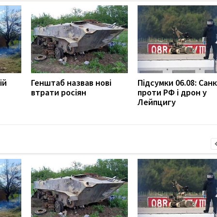
ій
Генштаб назвав нові
Підсумки 06.08: Санк
втрати росіян
проти РФ і дрон у
Лейпцигу