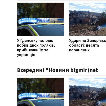
У Гданську чоловік
Удари по Запорізьк
побив двох поляків,
області: десять
прийнявши їх за
поранених
українців
Всередині "Новини bigmir)net