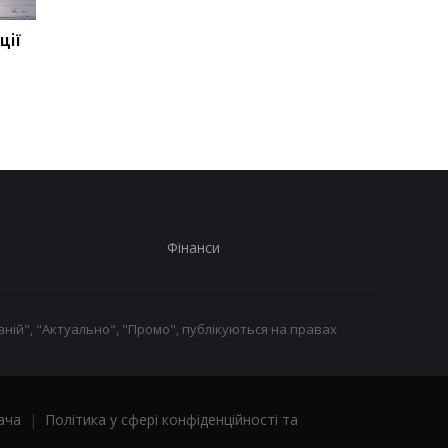
ції
НАТО назвав обсяг
НАТО назвав обсяг
допомоги Києву на 2026-
допомоги Києву на 2
2027 роки
2027 роки
Фінанси
ній", "Актуально", "Промо", публікуються на правах
ача
|
Політика у сфері конфіденційності та