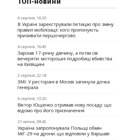
ТОП-новини
6 серпня, 16:30
В Україні зареєстрували петицію про зміну
правил мобілізації: кого пропонують
призивати першочергово
4 серпня, 16:45
Зарізав 17-річну дівчину, а потім сів
вечеряти: моторошні подробиці вбивства
на Київщині
2 серпня, 22:18
ЗМІ: У ресторані в Москві загинула дочка
генерала
6 серпня, 13:20
Віктор Ющенко отримав нову посаду: що
відомо про його призначення
31 липня, 09:45
Україна запропонувала Польщі обмін
МіГ-29 на дрони: що відповіли у Варшаві