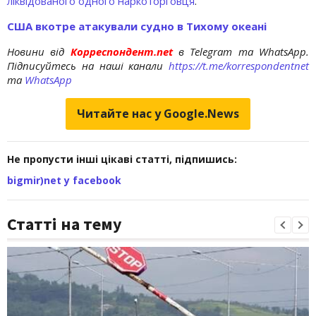
ліквідованого одного наркоторговця
.
США вкотре атакували судно в Тихому океані
Новини від
Корреспондент.net
в Telegram та WhatsApp.
Підписуйтесь на наші канали
https://t.me/korrespondentnet
та
WhatsApp
Читайте нас у Google.News
Не пропусти інші цікаві статті, підпишись:
bigmir)net у facebook
Статті на тему