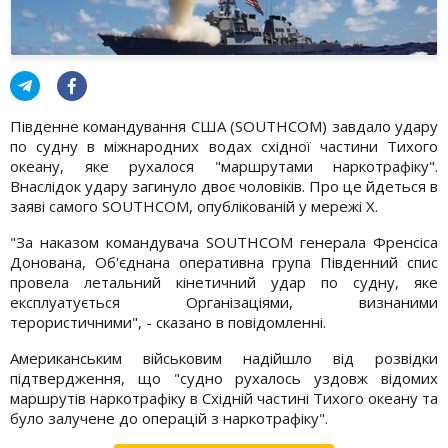
Південне командування США (SOUTHCOM) завдало удару
по судну в міжнародних водах східної частини Тихого
океану, яке рухалося "маршрутами наркотрафіку".
Внаслідок удару загинуло двоє чоловіків. Про це йдеться в
заяві самого SOUTHCOM, опублікованій у мережі Х.
"За наказом командувача SOUTHCOM генерала Френсіса
Донована, Об'єднана оперативна група Південний спис
провела летальний кінетичний удар по судну, яке
експлуатується Організаціями, визнаними
терористичними", - сказано в повідомленні.
Американським військовим надійшло від розвідки
підтвердження, що "судно рухалось уздовж відомих
маршрутів наркотрафіку в Східній частині Тихого океану та
було залучене до операцій з наркотрафіку".