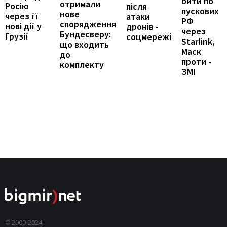
бити по
отримали
Росію
після
пускових
нове
через її
атаки
РФ
спорядження
нові дії у
дронів -
через
Бундесверу:
Грузії
соцмережі
Starlink,
що входить
Маск
до
проти -
комплекту
ЗМІ
© 2000-2024,