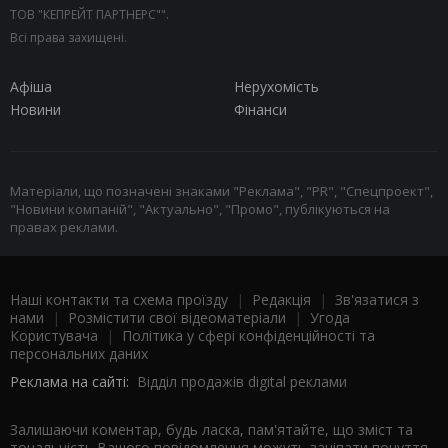
ТОВ "КЕПРЕЙТ ПАРТНЕРС"".
Всі права захищені.
Афіша
Нерухомість
Новини
Фінанси
Матеріали, що позначені знаками "Реклама", "PR", "Спецпроект",
"Новини компаній", "Актуально", "Промо", публікуються на
правах реклами.
Наші контакти та схема проїзду
|
Редакція
|
Зв'язатися з
нами
|
Розмістити свої відеоматеріали
|
Угода
Користувача
|
Політика у сфері конфіденційності та
персональних даних
Реклама на сайті:
Відділ продажів digital реклами
Залишаючи коментар, будь ласка, пам'ятайте, що зміст та
тональність Вашого повідомлення можуть зачіпати почуття