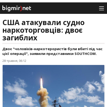
США атакували судно
наркоторговців: двоє
загиблих
Двоє "чоловіків-наркотерористів були вбиті під час
цієї операції", заявили представники SOUTHCOM.
28 травня, 06:12