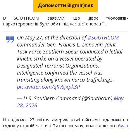
Допомогти Bigmir)net
В SOUTHCOM заявили, що двоє "чоловіків-
наркотерористів були вбиті під час цієї операції".
On May 27, at the direction of
#SOUTHCOM
commander Gen. Francis L. Donovan, Joint
Task Force Southern Spear conducted a lethal
kinetic strike on a vessel operated by
Designated Terrorist Organizations.
Intelligence confirmed the vessel was
transiting along known narco-trafficking…
pic.twitter.com/qKvSjxpk3P
— U.S. Southern Command (@Southcom)
May
28, 2026
Нагадаємо, 27 квітня американські військові вдарили по
судну у східній частині Тихого океану, внаслідок чого
було