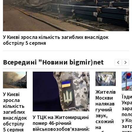
У Києві зросла кількість загиблих внаслідок
обстрілу 5 серпня
Всередині "Новини bigmir)net
Жителів
У Києві
Їзди
Москви
зросла
Укр
налякав
кількість
зар
гучний
загиблих
пол
звук,
У ТЦК на Житомирщині
внаслідок
у Ко
схожий
помер 46-річний
обстрілу
зат
на
військовозобов’язаний:
5 серпня
акти