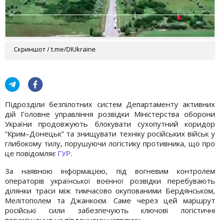
Скриншот / t.me/DIUkraine
Підрозділи безпілотних систем Департаменту активних
дій Головне управління розвідки Міністерства оборони
України продовжують блокувати сухопутний коридор
“Крим–Донецьк” та знищувати техніку російських військ у
глибокому тилу, порушуючи логістику противника, що про
це повідомляє
ГУР
.
За наявною інформацією, під вогневим контролем
операторів української воєнної розвідки перебувають
ділянки траси між тимчасово окупованими Бердянськом,
Мелітополем та Джанкоєм. Саме через цей маршрут
російські сили забезпечують ключові логістичні
переміщення на південному напрямку.