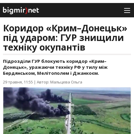
Коридор «Крим–Донецьк»
під ударом: ГУР знищили
техніку окупантів
Підрозділи ГУР блокують коридор «Крим–
Донецьк», уражаючи техніку РФ у тилу між
Бердянськом, Мелітополем і Джанкоєм.
29 травня, 11:55
|
Автор: Мальцева Ольга