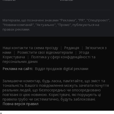
Матеріали, що позначені знаками "Реклама", "PR", "Спецпроект",
"Новини компаній", "Актуально", "Промо", публікуються на
правах реклами.
Наші контакти та схема проїзду
|
Редакція
|
Зв'язатися з
нами
|
Розмістити свої відеоматеріали
|
Угода
Користувача
|
Політика у сфері конфіденційності та
персональних даних
Реклама на сайті:
Відділ продажів digital реклами
Залишаючи коментар, будь ласка, пам'ятайте, що зміст та
тональність Вашого повідомлення можуть зачіпати почуття
реальних людей, що безпосередньо чи опосередковано
пов'язані із цією новиною. Користувачі, які порушують ці
правила грубо чи систематично, будуть заблоковані.
Повна версія правил
x