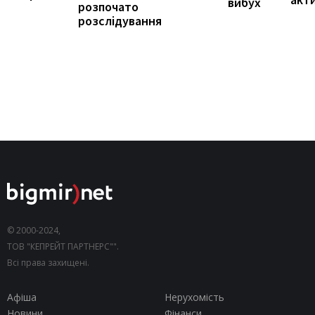
вибух
розпочато
розслідування
© 2000-2024,
ТОВ "КЕПРЕЙТ ПАРТНЕРС"".
Всі права захищені.
Афіша
Нерухомість
Новини
Фінанси