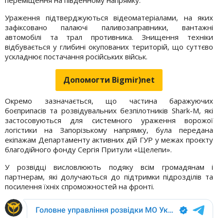
Ураження підтверджуються відеоматеріалами, на яких
зафіксовано палаючі паливозаправники, вантажні
автомобілі та трал противника. Знищення техніки
відбувається у глибині окупованих територій, що суттєво
ускладнює постачання російських військ.
Допомогти Bigmir)net
Окремо зазначається, що частина баражуючих
боєприпасів та розвідувальних безпілотників Shark-M, які
застосовуються для системного ураження ворожої
логістики на Запорізькому напрямку, була передана
екіпажам Департаменту активних дій ГУР у межах проєкту
благодійного фонду Сергія Притули «Щелепи».
У розвідці висловлюють подяку всім громадянам і
партнерам, які долучаються до підтримки підрозділів та
посилення їхніх спроможностей на фронті.