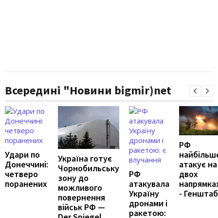
Всередині "Новини bigmir)net
РФ
Удари по
найбільш
Україна готує
Донеччині:
атакує на
Чорнобильську
четверо
РФ
двох
зону до
поранених
атакувала
напрямка
можливого
Україну
- Генштаб
повернення
дронами і
військ РФ —
ракетою:
Der Spiegel