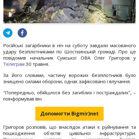
Російські загарбники в ніч на суботу завдали масованого
удару безпілотниками по Шосткинській громаді. Про це
повідомив начальник Сумської ОВА Олег Григоров у
Телеграм
30 травня.
За його словами, частину ворожих безпілотників було
знищено силами оборони, однак зафіксовано і влучання.
"Попередньо, обійшлося без загиблих і постраждалих", –
поінформував він.
Допомогти Bigmir)net
Григоров розповів, що внаслідок атаки є руйнування та
пошкодження об'єктів цивільної інфраструктури.