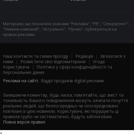
Матеріали, що позначені знаками "Реклама", "PR", "Спецпроект",
"Новини компаній", "Актуально", "Промо", публікуються на
правах реклами.
Наші контакти та схема проїзду
|
Редакція
|
Зв'язатися з
нами
|
Розмістити свої відеоматеріали
|
Угода
Користувача
|
Політика у сфері конфіденційності та
персональних даних
Реклама на сайті:
Відділ продажів digital реклами
Залишаючи коментар, будь ласка, пам'ятайте, що зміст та
тональність Вашого повідомлення можуть зачіпати почуття
реальних людей, що безпосередньо чи опосередковано
пов'язані із цією новиною. Користувачі, які порушують ці
правила грубо чи систематично, будуть заблоковані.
Повна версія правил
x