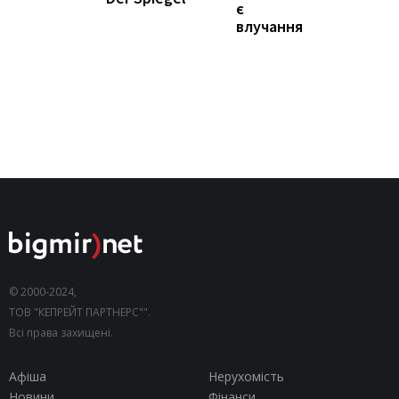
є
влучання
© 2000-2024,
ТОВ "КЕПРЕЙТ ПАРТНЕРС"".
Всі права захищені.
Афіша
Нерухомість
Новини
Фінанси