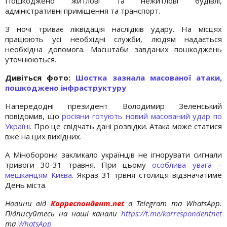
Пошкоджено житлові та нежитлові будівлі,
адміністративні приміщення та транспорт.
З ночі триває ліквідація наслідків удару. На місцях
працюють усі необхідні служби, людям надається
необхідна допомога. Масштаби завданих пошкоджень
уточнюються.
Дивіться фото:
Шостка зазнала масованої атаки,
пошкоджено інфраструктуру
Напередодні президент Володимир Зеленський
повідомив, що
росіяни готують новий масований удар по
Україні
. Про це свідчать дані розвідки. Атака може статися
вже на цих вихідних.
А Міноборони закликало українців не ігнорувати сигнали
тривоги 30-31 травня. При цьому
особлива увага –
мешканцям Києва
. Якраз 31 трвня столиця відзначатиме
День міста.
Новини від
Корреспондент.net
в Telegram та WhatsApp.
Підписуйтесь на наші канали
https://t.me/korrespondentnet
та
WhatsApp