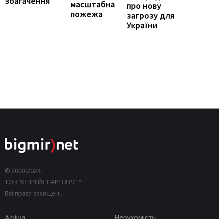
збагачення
масштабна
про нову
пожежа
загрозу для
України
© 2000-2024,
ТОВ "КЕПРЕЙТ ПАРТНЕРС"".
Всі права захищені.
Афіша
Нерухомість