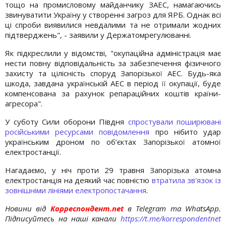
тощо на промисловому майданчику ЗАЕС, намагаючись
звинуватити Україну у створенні загроз для ЯРБ. Однак всі
ці спроби виявилися невдалими та не отримали жодних
підтверджень", - заявили у Держатомрегулюванні.
Як підкреслили у відомстві, "окупаційна адміністрація має
нести повну відповідальність за забезпечення фізичного
захисту та цілісність споруд Запорізької АЕС. Будь-яка
шкода, завдана українській АЕС в період її окупації, буде
компенсована за рахунок репараційних коштів країни-
агресора".
У суботу Сили оборони Півдня
спростували поширювані
російськими ресурсами повідомлення
про нібито удар
українським дроном по об’єктах Запорізької атомної
електростанції.
Нагадаємо, у ніч проти 29 травня Запорізька атомна
електростанція на деякий час повністю
втратила зв'язок із
зовнішніми лініями електропостачання
.
Новини від
Корреспондент.net
в Telegram та WhatsApp.
Підписуйтесь на наші канали
https://t.me/korrespondentnet