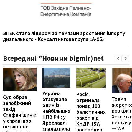
ЗПЕК стала лідером за темпами зростання імпорту
дизпального - Консалтингова група «А-95»
Всередині "Новини bigmir)net
Україна
Росія
Суд обрав
Трамп
атакувала
отримала
запобіжний
жорстк
один із
понад 100
захід
розкрит
найбільших
балістичних
Стефанішиній
Хегсета
НПЗ РФ: у
ракет від
у справі про
нестачу
Ярославлі
КНДР: ISW
незаконне
— WP
спалахнула
попередив