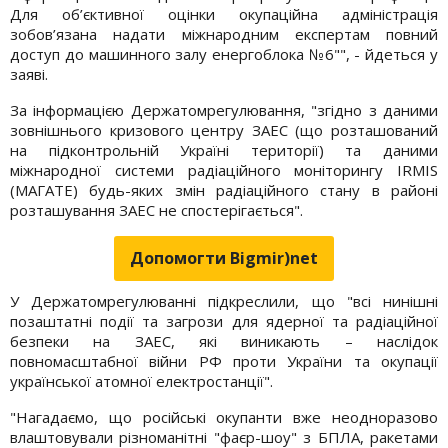
Для об’єктивної оцінки окупаційна адміністрація
зобов’язана надати міжнародним експертам повний
доступ до машинного залу енергоблока №6"", - йдеться у
заяві.
За інформацією Держатомрегулювання, "згідно з даними
зовнішнього кризового центру ЗАЕС (що розташований
на підконтрольній Україні території) та даними
міжнародної системи радіаційного моніторингу IRMIS
(МАГАТЕ) будь-яких змін радіаційного стану в районі
розташування ЗАЕС не спостерігається".
Допомогти Bigmir)net
У Держатомрегулюванні підкреслили, що "всі нинішні
позаштатні події та загрози для ядерної та радіаційної
безпеки на ЗАЕС, які виникають – наслідок
повномасштабної війни РФ проти України та окупації
української атомної електростанції".
"Нагадаємо, що російські окупанти вже неодноразово
влаштовували різноманітні "фаєр-шоу" з БПЛА, ракетами