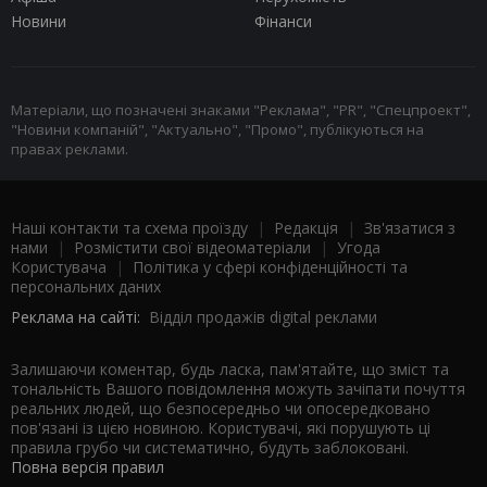
Новини
Фінанси
Матеріали, що позначені знаками "Реклама", "PR", "Спецпроект",
"Новини компаній", "Актуально", "Промо", публікуються на
правах реклами.
Наші контакти та схема проїзду
|
Редакція
|
Зв'язатися з
нами
|
Розмістити свої відеоматеріали
|
Угода
Користувача
|
Політика у сфері конфіденційності та
персональних даних
Реклама на сайті:
Відділ продажів digital реклами
Залишаючи коментар, будь ласка, пам'ятайте, що зміст та
тональність Вашого повідомлення можуть зачіпати почуття
реальних людей, що безпосередньо чи опосередковано
пов'язані із цією новиною. Користувачі, які порушують ці
правила грубо чи систематично, будуть заблоковані.
Повна версія правил