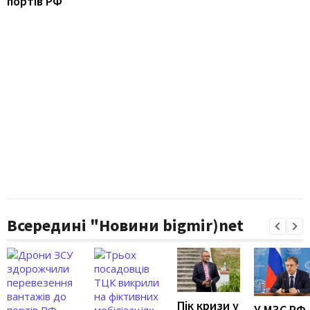
портів РФ
Всередині "Новини bigmir)net
Пік кризи у
У МЗС РФ