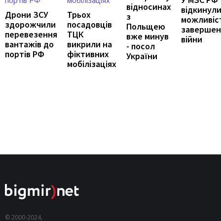
відносинах
відкинул
Дрони ЗСУ
Трьох
з
можливіс
здорожчили
посадовців
Польщею
завершен
перевезення
ТЦК
вже минув
війни
вантажів до
викрили на
- посол
портів РФ
фіктивних
України
мобілізаціях
© 2000-2024,