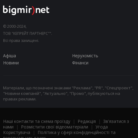
© 2000-2024,
ТОВ "КЕПРЕЙТ ПАРТНЕРС"".
Всі права захищені.
Афіша
Нерухомість
Новини
Фінанси
Матеріали, що позначені знаками "Реклама", "PR", "Спецпроект",
"Новини компаній", "Актуально", "Промо", публікуються на
правах реклами.
Наші контакти та схема проїзду
|
Редакція
|
Зв'язатися з
нами
|
Розмістити свої відеоматеріали
|
Угода
Користувача
|
Політика у сфері конфіденційності та
персональних даних