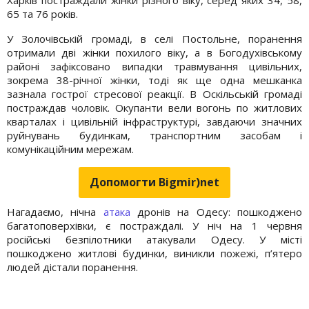
65 та 76 років.
У Золочівській громаді, в селі Постольне, поранення
отримали дві жінки похилого віку, а в Богодухівському
районі зафіксовано випадки травмування цивільних,
зокрема 38-річної жінки, тоді як ще одна мешканка
зазнала гострої стресової реакції. В Оскільській громаді
постраждав чоловік. Окупанти вели вогонь по житлових
кварталах і цивільній інфраструктурі, завдаючи значних
руйнувань будинкам, транспортним засобам і
комунікаційним мережам.
Допомогти Bigmir)net
Нагадаємо, нічна
атака
дронів на Одесу: пошкоджено
багатоповерхівки, є постраждалі. У ніч на 1 червня
російські безпілотники атакували Одесу. У місті
пошкоджено житлові будинки, виникли пожежі, п’ятеро
людей дістали поранення.