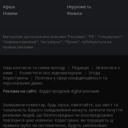
Афіша
Нерухомість
Новини
Фінанси
Матеріали, що позначені знаками "Реклама", "PR", "Спецпроект",
"Новини компаній", "Актуально", "Промо", публікуються на
правах реклами.
Наші контакти та схема проїзду
|
Редакція
|
Зв'язатися з
нами
|
Розмістити свої відеоматеріали
|
Угода
Користувача
|
Політика у сфері конфіденційності та
персональних даних
Реклама на сайті:
Відділ продажів digital реклами
Залишаючи коментар, будь ласка, пам'ятайте, що зміст та
тональність Вашого повідомлення можуть зачіпати почуття
реальних людей, що безпосередньо чи опосередковано
пов'язані із цією новиною. Користувачі, які порушують ці
правила грубо чи систематично, будуть заблоковані.