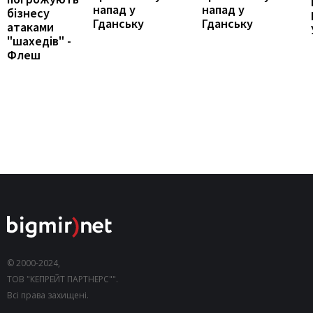
напад у
напад у
бізнесу
Гданську
Гданську
атаками
"шахедів" -
Флеш
© 2000-2024,
ТОВ "КЕПРЕЙТ ПАРТНЕРС"".
Всі права захищені.