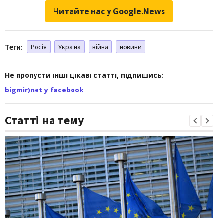
Читайте нас у Google.News
Теги:
Росія
Україна
війна
новини
Не пропусти інші цікаві статті, підпишись:
bigmir)net у facebook
Статті на тему