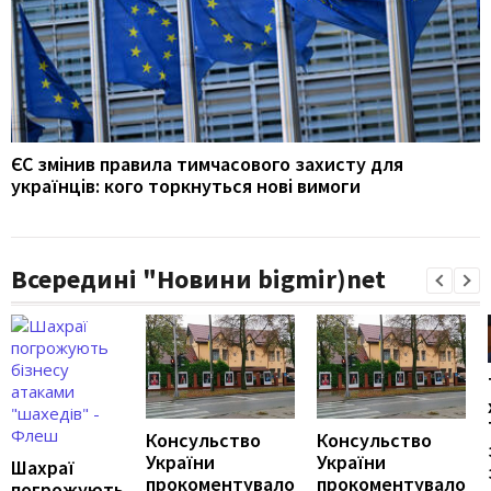
ЄС змінив правила тимчасового захисту для
українців: кого торкнуться нові вимоги
Всередині "Новини bigmir)net
Консульство
Консульство
України
України
Шахраї
прокоментувало
прокоментувало
погрожують