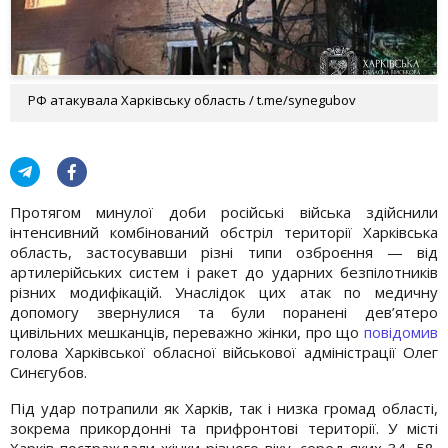
РФ атакувала Харківську область / t.me/synegubov
Протягом минулої доби російські війська здійснили
інтенсивний комбінований обстріл території Харківська
область, застосувавши різні типи озброєння — від
артилерійських систем і ракет до ударних безпілотників
різних модифікацій. Унаслідок цих атак по медичну
допомогу звернулися та були поранені дев’ятеро
цивільних мешканців, переважно жінки, про що
повідомив
голова Харківської обласної військової адміністрації Олег
Синєгубов.
Під удар потрапили як Харків, так і низка громад області,
зокрема прикордонні та прифронтові території. У місті
Харків постраждали жінки різного віку, серед яких 34, 58,