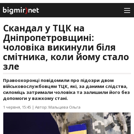
Скандал у ТЦК на
Дніпропетровщині:
чоловіка викинули біля
смітника, коли йому стало
зле
Правоохоронці повідомили про підозри двом
військовослужбовцям ТЦК, які, за даними слідства,
силоміць затримали чоловіка та залишили його без
допомоги у важкому стані.
1 червня, 15:45
|
Автор: Мальцева Ольга