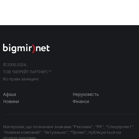
© 2000-2024,
ТОВ "КЕПРЕЙТ ПАРТНЕРС"".
Всі права захищені.
Афіша
Нерухомість
Новини
Фінанси
Матеріали, що позначені знаками "Реклама", "PR", "Спецпроект",
"Новини компаній", "Актуально", "Промо", публікуються на
правах реклами.