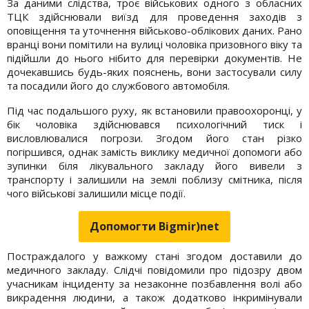
За даними слідства, троє військових одного з обласних
ТЦК здійснювали виїзд для проведення заходів з
оповіщення та уточнення військово-облікових даних. Рано
вранці вони помітили на вулиці чоловіка призовного віку та
підійшли до нього нібито для перевірки документів. Не
дочекавшись будь-яких пояснень, вони застосували силу
та посадили його до службового автомобіля.
Під час подальшого руху, як встановили правоохоронці, у
бік чоловіка здійснювався психологічний тиск і
висловлювалися погрози. Згодом його стан різко
погіршився, однак замість виклику медичної допомоги або
зупинки біля лікувального закладу його вивели з
транспорту і залишили на землі поблизу смітника, після
чого військові залишили місце події.
Допомогти Bigmir)net
Постраждалого у важкому стані згодом доставили до
медичного закладу. Слідчі повідомили про підозру двом
учасникам інциденту за незаконне позбавлення волі або
викрадення людини, а також додатково інкримінували