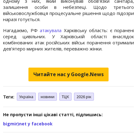
одному з них, який виконував обов’язки санітара,
залишення особи в небезпеці. Щодо третього
військовослужбовця процесуальне рішення щодо підозри
наразі готується.
Нагадаємо, РФ
атакувала
Харківську область: є поранені
серед цивільних. У Харківській області внаслідок
комбінованих атак російських військ поранення отримали
дев’ятеро мирних жителів, переважно жінки.
Читайте нас у Google.News
Теги:
Україна
новини
ТЦК
2026 рік
Не пропусти інші цікаві статті, підпишись:
bigmir)net у facebook