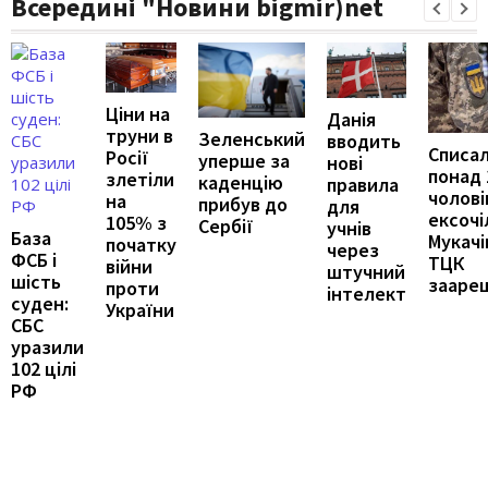
Всередині "Новини bigmir)net
Ціни на
Данія
труни в
Зеленський
вводить
Списа
Росії
уперше за
нові
понад 
злетіли
каденцію
правила
чоловік
на
прибув до
для
ексочі
105% з
Сербії
учнів
База
Мукачі
початку
через
ФСБ і
ТЦК
війни
штучний
шість
зааре
проти
інтелект
суден:
України
СБС
уразили
102 цілі
РФ