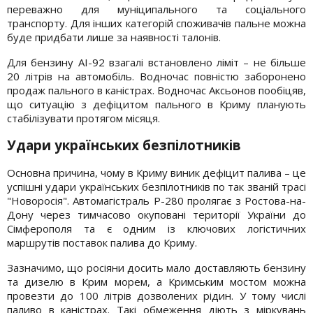
переважно для муніципального та соціального
транспорту. Для інших категорій споживачів пальне можна
буде придбати лише за наявності талонів.
Для бензину АІ-92 взагалі встановлено ліміт – не більше
20 літрів на автомобіль. Водночас повністю заборонено
продаж пального в каністрах. Водночас Аксьонов пообіцяв,
що ситуацію з дефіцитом пального в Криму планують
стабілізувати протягом місяця.
Удари українських безпілотників
Основна причина, чому в Криму виник дефіцит палива – це
успішні удари українських безпілотників по так званій трасі
"Новоросія". Автомагістраль Р-280 пролягає з Ростова-на-
Дону через тимчасово окуповані території України до
Сімферополя та є одним із ключових логістичних
маршрутів поставок палива до Криму.
Зазначимо, що росіяни досить мало доставляють бензину
та дизелю в Крим морем, а Кримським мостом можна
провезти до 100 літрів дозволених рідин. У тому числі
паливо в каністрах. Такі обмеження діють з міркувань