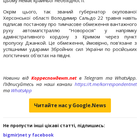
цьому немає крайньої необхідності.
Окрім цього, так званий губернатор окупованої
Херсонської області Володимир Сальдо 22 травня навіть
підписав постанову про тимчасове обмеження вантажного
руху автомагістраллю "Новоросія" у напрямку
адміністративного кордону з Кримом через пункт
пропуску Джанкой. Це обмеження, ймовірно, пов'язане з
успішними ударами Збройних сил України по російських
логістичних об'єктах на півдні.
Новини від
Корреспондент.net
в Telegram та WhatsApp.
Підписуйтесь на наші канали
https://t.me/korrespondentnet
та
WhatsApp
Читайте нас у Google.News
Не пропусти інші цікаві статті, підпишись:
bigmir)net у facebook