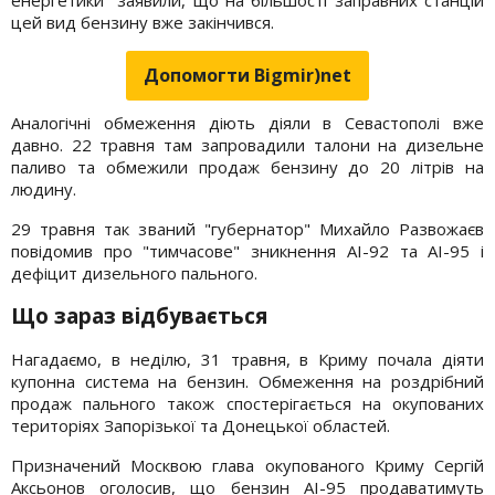
цей вид бензину вже закінчився.
Допомогти Bigmir)net
Аналогічні обмеження діють діяли в Севастополі вже
давно. 22 травня там запровадили талони на дизельне
паливо та обмежили продаж бензину до 20 літрів на
людину.
29 травня так званий "губернатор" Михайло Развожаєв
повідомив про "тимчасове" зникнення АІ-92 та АІ-95 і
дефіцит дизельного пального.
Що зараз відбувається
Нагадаємо, в неділю, 31 травня, в Криму почала діяти
купонна система на бензин. Обмеження на роздрібний
продаж пального також спостерігається на окупованих
територіях Запорізької та Донецької областей.
Призначений Москвою глава окупованого Криму Сергій
Аксьонов оголосив, що бензин АІ-95 продаватимуть