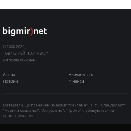
© 2000-2024,
ТОВ "КЕПРЕЙТ ПАРТНЕРС"".
Всі права захищені.
Афіша
Нерухомість
Новини
Фінанси
Матеріали, що позначені знаками "Реклама", "PR", "Спецпроект",
"Новини компаній", "Актуально", "Промо", публікуються на
правах реклами.