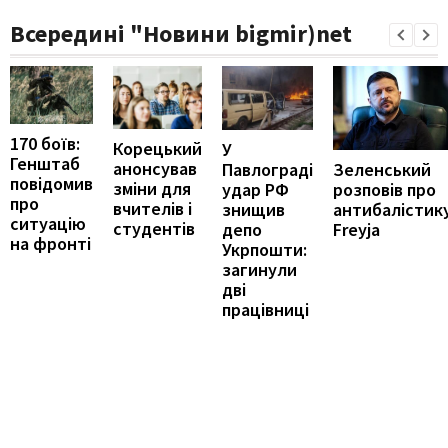
Всередині "Новини bigmir)net
170 боїв:
Корецький
У
Генштаб
анонсував
Зеленський
Павлограді
повідомив
зміни для
розповів про
удар РФ
про
вчителів і
антибалістик
знищив
ситуацію
студентів
Freyja
депо
на фронті
Укрпошти:
загинули
дві
працівниці