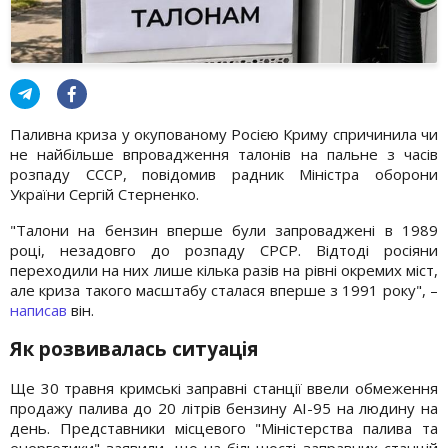
Паливна криза у окупованому Росією Криму спричинила чи
не найбільше впровадження талонів на пальне з часів
розпаду СССР, повідомив радник Міністра оборони
України Сергій Стерненко.
"Талони на бензин вперше були запроваджені в 1989
році, незадовго до розпаду СРСР. Відтоді росіяни
переходили на них лише кілька разів на рівні окремих міст,
але криза такого масштабу сталася вперше з 1991 року", –
написав
він.
Як розвивалась ситуація
Ще 30 травня кримські заправні станції ввели обмеження
продажу палива до 20 літрів бензину АІ-95 на людину на
день. Представники місцевого "Міністерства палива та
енергетики" заявили, що на більшості заправних станцій