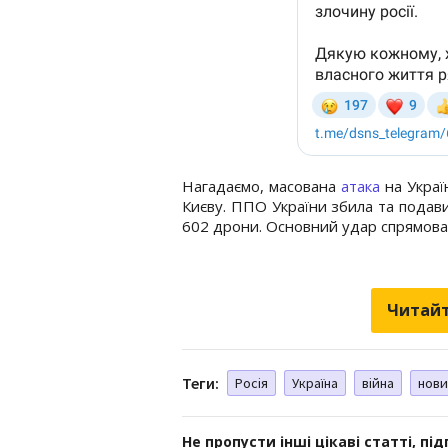
Нагадаємо, масована
атака
на Украї
Києву. ППО України збила та подавила
602 дрони. Основний удар спрямован
Читайт
Теги:
Росія
Україна
війна
нови
Не пропусти інші цікаві статті, пі