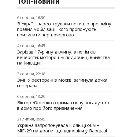
ТОП-новини
6 серпня, 16:30
В Україні зареєстрували петицію про зміну
правил мобілізації: кого пропонують
призивати першочергово
4 серпня, 16:45
Зарізав 17-річну дівчину, а потім сів
вечеряти: моторошні подробиці вбивства
на Київщині
2 серпня, 22:18
ЗМІ: У ресторані в Москві загинула дочка
генерала
6 серпня, 13:20
Віктор Ющенко отримав нову посаду: що
відомо про його призначення
31 липня, 09:45
Україна запропонувала Польщі обмін
МіГ-29 на дрони: що відповіли у Варшаві