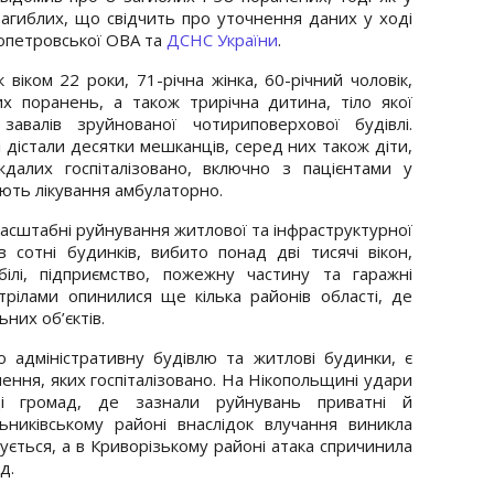
агиблих, що свідчить про уточнення даних у ході
опетровської ОВА та
ДСНС України
.
іком 22 роки, 71-річна жінка, 60-річний чоловік,
их поранень, а також трирічна дитина, тіло якої
завалів зруйнованої чотириповерхової будівлі.
 дістали десятки мешканців, серед них також діти,
ждалих госпіталізовано, включно з пацієнтами у
ують лікування амбулаторно.
 масштабні руйнування житлової та інфраструктурної
 сотні будинків, вибито понад дві тисячі вікон,
лі, підприємство, пожежну частину та гаражні
трілами опинилися ще кілька районів області, де
них об’єктів.
 адміністративну будівлю та житлові будинки, є
ення, яких госпіталізовано. На Нікопольщині удари
і громад, де зазнали руйнувань приватні й
ьниківському районі внаслідок влучання виникла
вується, а в Криворізькому районі атака спричинила
д.