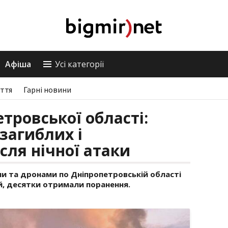
Афіша
Усі категорії
ття
Гарні новини
тровської області:
 загиблих і
сля нічної атаки
ми та дронами по Дніпропетровській області
, десятки отримали поранення.