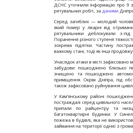
ДСНС уточнили інформацію про 9 з
рятувальних робіт, за
даними
Дніпр
Серед загиблих — молодий чоловік в
який помер у лікарні від отриман
рятувальники деблокували з-під 
Поранення різного ступеня тяжкості
зокрема підлітки. Частину постра
важкому стані, тоді як інші продовж
Унаслідок атаки в місті зафіксовано
забудови: пошкоджено близько пів
знищено та пошкоджено автомобі
приміщення. Окрім Дніпра, під обс
також зафіксовано руйнування цивіль
У Кам’янському районі пошкоджено
постраждалі серед цивільного насел
припали по райцентру та низц
багатоквартирні будинки. У Синел
пожежа в будівлі, яка не використо
займання на території однієї з грома