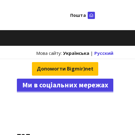
Пошта
Шукати
Мова сайту:
Українська
|
Русский
Допомогти Bigmir)net
Ми в соціальних мережах