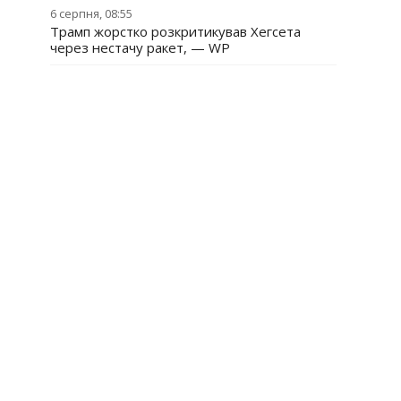
6 серпня, 08:55
Трамп жорстко розкритикував Хегсета
через нестачу ракет, — WP