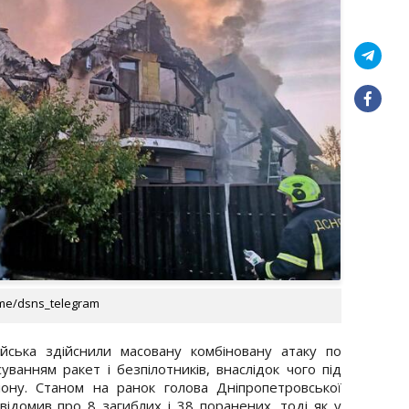
.me/dsns_telegram
ійська здійснили масовану комбіновану атаку по
суванням ракет і безпілотників, внаслідок чого під
іону. Станом на ранок голова Дніпропетровської
повідомив про 8 загиблих і 38 поранених, тоді як у