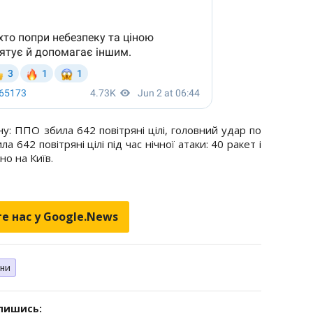
ну: ППО збила 642 повітряні цілі, головний удар по
 642 повітряні цілі під час нічної атаки: 40 ракет і
о на Київ.
е нас у Google.News
ни
дпишись: