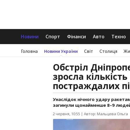
Новини
Спорт
Фінанси
Авто
Техно
Головна
Новини України
Світ
Столиця
Жи
Обстріл Дніпропе
зросла кількість
постраждалих пі
Унаслідок нічного удару ракета
загинули щонайменше 8–9 людей
2 червня, 10:55
|
Автор: Мальцева Ольга