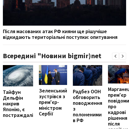
Після масованих атак РФ кияни ще рішучіше
відкидають територіальні поступки: опитування
Всередині "Новини bigmir)net
Марганец
Зеленський
Радбез ООН
Тайфун
прем'єр
зустрівся з
обговорить
Дельфін
повідом
прем'єр-
поводження
накрив
про
міністром
з
Японію, є
кадрові
Сербії
полоненими
постраждалі
рішення
в РФ
після