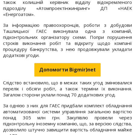
також колишній керівник відділу відокремленого
підрозділу «Атомпроектінжиніринг» ДП «НАЕК
«Енергоатом».
За інформацією правоохоронців, роботи з добудови
Ташлицької ГАЕС виконувала одна з компаній,
підконтрольних організатору схеми. Попри порушення
строків виконання робіт та відкриту щодо компанії
процедуру банкрутства, з нею продовжували укладати
додаткові угоди.
Допомогти Bigmir)net
Слідство встановило, що в межах таких угод змінювалися
перелік і обсяги робіт, а також терміни їх виконання.
Загалом сторони уклали понад 70 додаткових угод.
За однією з них для ГАЕС придбали комплект обладнання
автоматизованої системи управління загальною вартістю
понад 305 млн грн. Закупівлю провели через
підконтрольну іноземну компанію, що, за версією слідства,
дозволило штучно завищити вартість обладнання майже