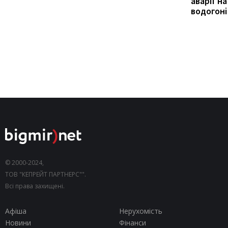
аварії на
водогоні
© 2000-2024,
ТОВ "КЕПРЕЙТ ПАРТНЕРС"".
Всі права захищені.
Афіша
Нерухомість
Новини
Фінанси