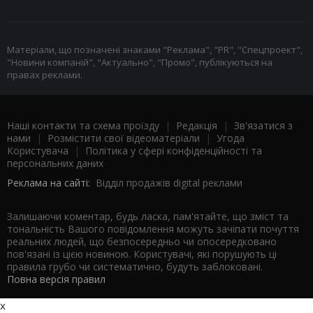
Матеріали, що позначені знаками "Реклама", "PR", "Спецпроект",
"Новини компаній", "Актуально", "Промо", публікуються на
правах реклами.
Наші контакти та схема проїзду
|
Редакція
|
Зв'язатися з
нами
|
Розмістити свої відеоматеріали
|
Угода
Користувача
|
Політика у сфері конфіденційності та
персональних даних
Реклама на сайті:
Відділ продажів digital реклами
Залишаючи коментар, будь ласка, пам'ятайте, що зміст та
тональність Вашого повідомлення можуть зачіпати почуття
реальних людей, що безпосередньо чи опосередковано
пов'язані із цією новиною. Користувачі, які порушують ці
правила грубо чи систематично, будуть заблоковані.
Повна версія правил
x