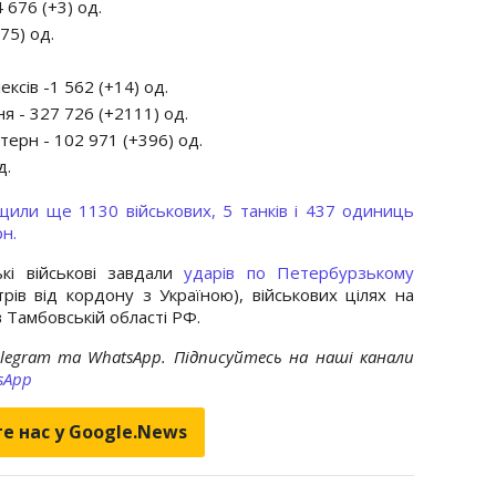
676 (+3) од.
75) од.
ксів -1 562 (+14) од.
я - 327 726 (+2111) од.
терн - 102 971 (+396) од.
д.
щили ще 1130 військових, 5 танків і 437 одиниць
н.
кі військові завдали
ударів по Петербурзькому
рів від кордону з Україною), військових цілях на
в Тамбовській області РФ.
elegram та WhatsApp. Підписуйтесь на наші канали
sApp
е нас у Google.News