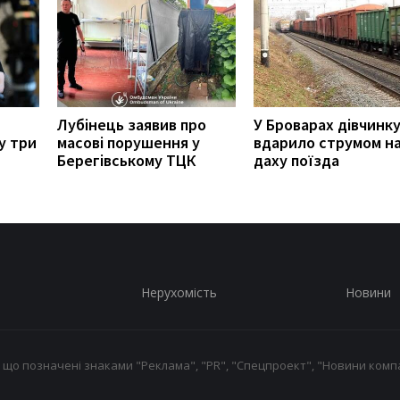
Лубінець заявив про
У Броварах дівчинк
у три
масові порушення у
вдарило струмом н
Берегівському ТЦК
даху поїзда
Нерухомість
Новини
 що позначені знаками "Реклама", "PR", "Спецпроект", "Новини компа