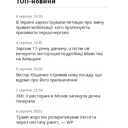
ТОП-новини
6 серпня, 16:30
В Україні зареєстрували петицію про зміну
правил мобілізації: кого пропонують
призивати першочергово
4 серпня, 16:45
Зарізав 17-річну дівчину, а потім сів
вечеряти: моторошні подробиці вбивства
на Київщині
6 серпня, 13:20
Віктор Ющенко отримав нову посаду: що
відомо про його призначення
2 серпня, 22:18
ЗМІ: У ресторані в Москві загинула дочка
генерала
6 серпня, 08:55
Трамп жорстко розкритикував Хегсета
через нестачу ракет, — WP