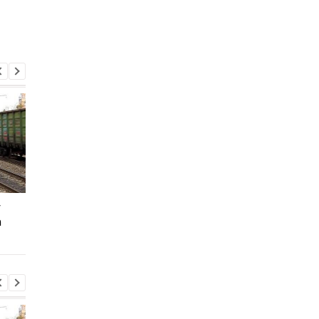
у
У Болгарії заявили, що
Тайфун Дельфін нак
а
вибухнув український
Японію, є постражда
дрон-приманка