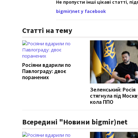
Не пропусти інші цікаві статті, пі
bigmir)net у facebook
Статті на тему
Росіяни вдарили по
Павлограду: двоє
поранених
Зеленський: Росія
стягнула під Москв
кола ППО
Всередині "Новини bigmir)net