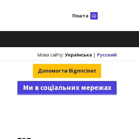
Пошта
Шукати
Мова сайту:
Українська
|
Русский
Допомогти Bigmir)net
Ми в соціальних мережах