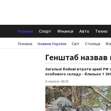
Новини
Спорт
Фінанси
Авто
Техно
Головна
Новини України
Світ
Столиця
Жи
Генштаб назвав н
Загальні бойові втрати армії РФ з
особового складу - близько 1 369
4 червня, 08:09