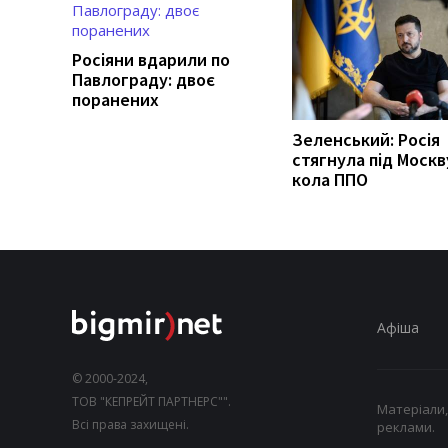
Росіяни вдарили по
Павлограду: двоє
поранених
Зеленський: Росія
стягнула під Москв
кола ППО
Афіша
© 2000-2024,
ТОВ "КЕПРЕЙТ ПАРТНЕРС"".
Матеріали,
Всі права захищені.
реклами.