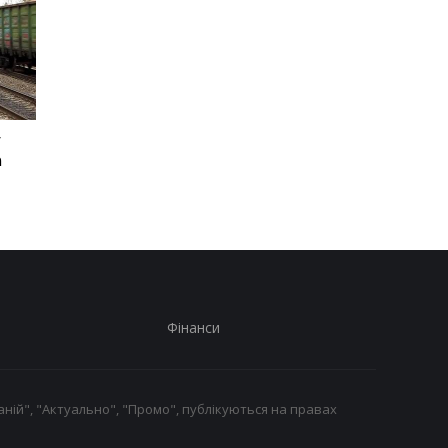
у
У Болгарії заявили, що
Тайфун Дельфін нак
а
вибухнув український
Японію, є постражда
дрон-приманка
Фінанси
ній", "Актуально", "Промо", публікуються на правах