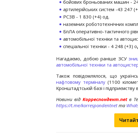
бойових броньованих машин - 24 
артилерійських систем -43 247 (+
РСЗВ - 1 830 (+4) од.
наземних робототехнічних компле
БпЛА оперативно-тактичного рівн
автомобільної техніки та автоцис
спеціальної техніки - 4 248 (+3) о
Нагадаємо, добою раніше ЗСУ
зни
автомобільної техніки та автоцистер
Також повідомлялося, що українсь
нафтовому терміналу
(1100 кіломет
Кронштадтській базі і підприємству 
Новини від
Корреспондент.net
в T
https://t.me/korrespondentnet
та
What
Читайт