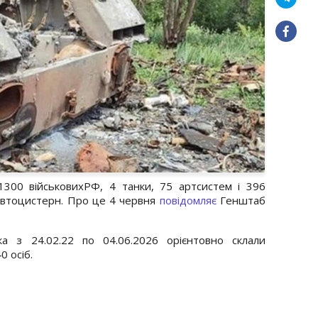
00 військовихРФ, 4 танки, 75 артсистем і 396
автоцистерн. Про це 4 червня
повідомляє
Генштаб
ка з 24.02.22 по 04.06.2026 орієнтовно склали
0 осіб.