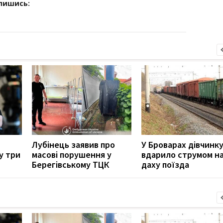
дпишись:
Лубінець заявив про
У Броварах дівчинк
у три
масові порушення у
вдарило струмом н
Берегівському ТЦК
даху поїзда