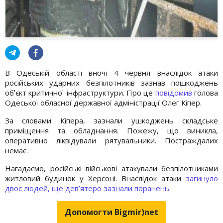
В Одеській області вночі 4 червня внаслідок атаки
російських ударних безпілотників зазнав пошкоджень
обʼєкт критичної інфраструктури. Про це
повідомив
голова
Одеської обласної державної адміністрації Олег Кіпер.
За словами Кіпера, зазнали ушкоджень складське
приміщення та обладнання. Пожежу, що виникла,
оперативно ліквідували рятувальники. Постраждалих
немає.
Нагадаємо, російські військові атакували безпілотниками
житловий будинок у Херсоні. Внаслідок атаки
загинуло
двоє людей, ще дев’ятеро зазнали поранень.
Допомогти Bigmir)net