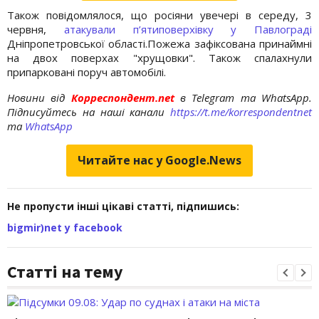
Також повідомлялося, що росіяни увечері в середу, 3
червня,
атакували п’ятиповерхівку у Павлограді
Дніпропетровської області.Пожежа зафіксована принаймні
на двох поверхах "хрущовки". Також спалахнули
припарковані поруч автомобілі.
Новини від
Корреспондент.net
в Telegram та WhatsApp.
Підписуйтесь на наші канали
https://t.me/korrespondentnet
та
WhatsApp
Читайте нас у Google.News
Не пропусти інші цікаві статті, підпишись:
bigmir)net у facebook
Статті на тему