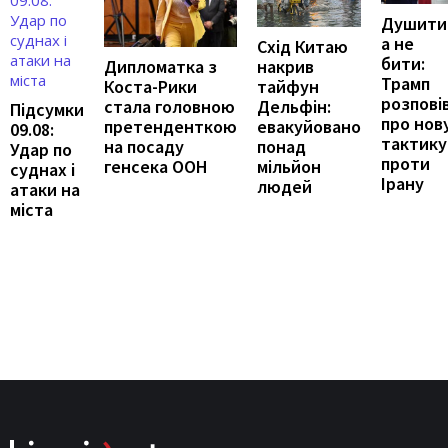
Душити
а не
Схід Китаю
бити:
накрив
Дипломатка з
Трамп
тайфун
Коста-Рики
розпові
Дельфін:
стала головною
Підсумки
про нов
евакуйовано
претенденткою
09.08:
тактику
понад
на посаду
Удар по
проти
мільйон
генсека ООН
суднах і
Ірану
людей
атаки на
міста