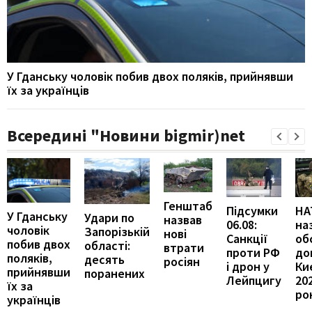
У Гданську чоловік побив двох поляків, прийнявши
їх за українців
Всередині "Новини bigmir)net
Генштаб
Підсумки
НА
У Гданську
Удари по
назвав
06.08:
на
чоловік
Запорізькій
нові
Санкції
об
побив двох
області:
втрати
проти РФ
до
поляків,
десять
росіян
і дрон у
Ки
прийнявши
поранених
Лейпцигу
20
їх за
ро
українців