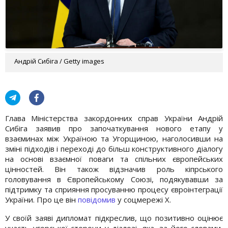
Андрій Сибіга / Getty images
Глава Міністерства закордонних справ України Андрій
Сибіга заявив про започаткування нового етапу у
взаєминах між Україною та Угорщиною, наголосивши на
зміні підходів і переході до більш конструктивного діалогу
на основі взаємної поваги та спільних європейських
цінностей. Він також відзначив роль кіпрського
головування в Європейському Союзі, подякувавши за
підтримку та сприяння просуванню процесу євроінтеграції
України. Про це він
повідомив
у соцмережі X.
У своїй заяві дипломат підкреслив, що позитивно оцінює
участь угорської сторони у діалозі, яка, за його словами,