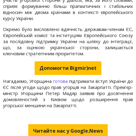
сприяє формуванню більш прагматичних і стабільних
відносин між двома країнами в контексті європейського
курсу України.
Окремо було висловлено вдячність державам-членам ЄС,
Європейській комісії та інституціям Європейського Союзу
за послідовну підтримку України на шляху до інтеграції,
що, за оцінкою української сторони, залишається
ключовим стратегічним пріоритетом.
Допомогти Bigmir)net
Нагадаємо, Угорщина
готова
підтримати вступ України до
ЄС після угоди щодо прав угорців на Закарпатті. Прем’єр-
міністр Угорщини Петер Мадяр заявив про досягнення
домовленостей з Києвом щодо розширення прав
угорської меншини на Закарпатті.
Читайте нас у Google.News