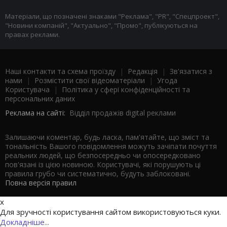
Матеріали, що позначені знаками "Реклама", "PR", "Спецпроект",
"Новини компаній", "Актуально", "Промо", публікуються на
правах реклами.
Наші контакти та схема проїзду
|
Редакція
|
Зв'язатися з
нами
|
Розмістити свої відеоматеріали
|
Угода
Користувача
|
Політика у сфері конфіденційності та
персональних даних
Реклама на сайті:
Відділ продажів digital реклами
Залишаючи коментар, будь ласка, пам'ятайте, що зміст та
тональність Вашого повідомлення можуть зачіпати почуття
реальних людей, що безпосередньо чи опосередковано
пов'язані із цією новиною. Користувачі, які порушують ці
правила грубо чи систематично, будуть заблоковані.
Повна версія правил
x
Для зручності користування сайтом використовуються куки.
Докладніше...