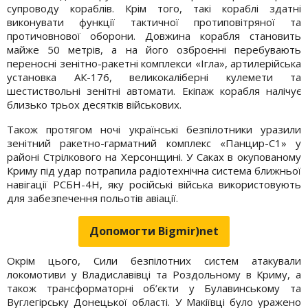
супроводу кораблів. Крім того, такі кораблі здатні
виконувати функції тактичної протиповітряної та
протичовнової оборони. Довжина корабля становить
майже 50 метрів, а на його озброєнні перебувають
переносні зенітно-ракетні комплекси «Ігла», артилерійська
установка АК-176, великокаліберні кулемети та
шестиствольні зенітні автомати. Екіпаж корабля налічує
близько трьох десятків військових.
Також протягом ночі українські безпілотники уразили
зенітний ракетно-гарматний комплекс «Панцир-С1» у
районі Стрілкового на Херсонщині. У Саках в окупованому
Криму під удар потрапила радіотехнічна система ближньої
навігації РСБН-4Н, яку російські війська використовують
для забезпечення польотів авіації.
Допомогти Bigmir)net
Окрім цього, Сили безпілотних систем атакували
локомотиви у Владиславівці та Роздольному в Криму, а
також трансформаторні об’єкти у Булавинському та
Вуглегірську Донецької області. У Макіївці було уражено