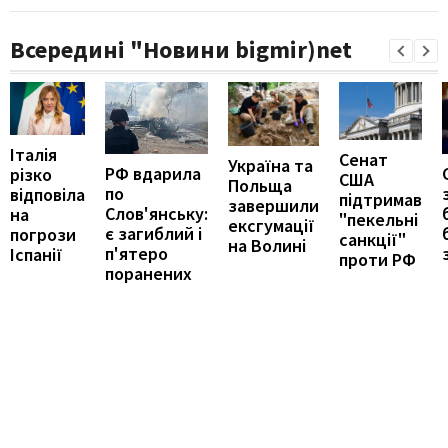
Всередині "Новини bigmir)net
Італія
Сенат
Україна та
РФ вдарила
різко
США
Польща
по
відповіла
підтримав
завершили
Слов'янську:
на
"пекельні
ексгумації
є загиблий і
погрози
санкції"
на Волині
п'ятеро
Іспанії
проти РФ
поранених