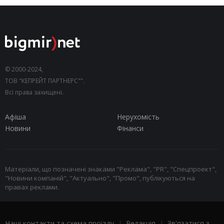
© 2000-2024,
ТОВ "КЕПРЕЙТ ПАРТНЕРС"".
Всі права захищені.
Афіша
Нерухомість
Новини
Фінанси
Матеріали, що позначені знаками "Реклама", "PR", "Спецпроект",
"Новини компаній", "Актуально", "Промо", публікуються на
правах реклами.
Наші контакти та схема проїзду
|
Редакція
|
Зв'язатися з