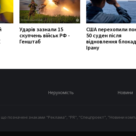
й
Ударів зазнали 15
США перехопили по
скупчень військ РФ -
50 суден після
К
Генштаб
відновлення блока
Ірану
Нерухомість
Новини
 що позначені знаками "Реклама", "PR", "Спецпроект", "Новини компа