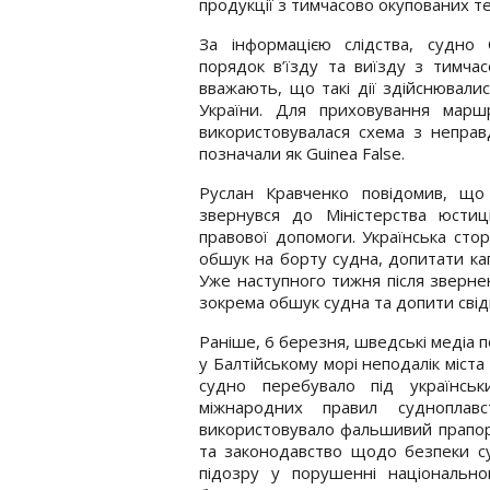
продукції з тимчасово окупованих т
За інформацією слідства, судно
порядок в’їзду та виїзду з тимчас
вважають, що такі дії здійснювал
України. Для приховування маршр
використовувалася схема з непра
позначали як Guinea False.
Руслан Кравченко повідомив, щ
звернувся до Міністерства юстиц
правової допомоги. Українська ст
обшук на борту судна, допитати кап
Уже наступного тижня після звернен
зокрема обшук судна та допити свідк
Раніше, 6 березня, шведські медіа 
у Балтійському морі неподалік міст
судно перебувало під українсь
міжнародних правил судноплав
використовувало фальшивий прапор
та законодавство щодо безпеки су
підозру у порушенні національно