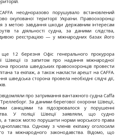
ериторій.
 CAFFA неодноразово порушувало встановлений
ово окупованої території України. Правоохоронці
ися з метою завдання шкоди державним інтересам
утів та діяльності судна, за даними слідства,
вдивою реєстрацією — у міжнародних базах його
о ще 12 березня Офіс генерального прокурора
ії Швеції із запитом про надання міжнародної
орона просила шведських правоохоронців провести
ітана та екіпаж, а також накласти арешт на CAFFA.
ня шведська сторона провела необхідні слідчі дії,
ів.
повідомляли про затримання вантажного судна Caffa
а Треллеборг. За даними берегової охорони Швеції,
кими санкціями та підозрювалося у порушенні
ства. У поліції Швеції заявляли, що судно
, а також могло порушити норми морського права
дноплавства. Одному з членів екіпажу оголосили
го та міжнародного законодавства. Відомо, що