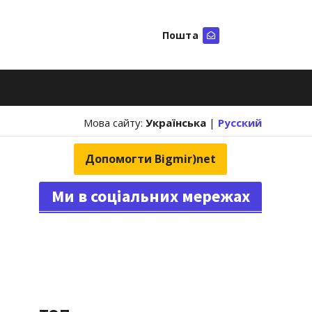
Пошта
Шукати
Мова сайту:
Українська
|
Русский
Допомогти Bigmir)net
Ми в соціальних мережах