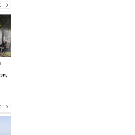
в
Летіла балістика і
Стало відомо, в якій
"шахеди": як
області найбільше
зи,
спрацювала ППО
скаржаться на ТЦК