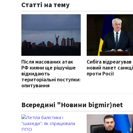
Статті на тему
Після масованих атак
Сибіга відреагував
РФ кияни ще рішучіше
новий пакет санкці
відкидають
проти Росії
територіальні поступки:
опитування
Всередині "Новини bigmir)net