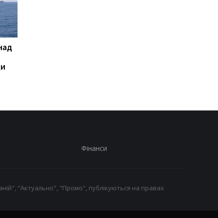
над
Генштаб назвав втрати
Підсумки 07.08:
Росії станом на 8 серпня
"Пекельні" санкції і
ди
"парад" дронів
Фінанси
ній", "Актуально", "Промо", публікуються на правах