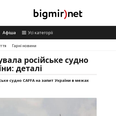
Афіша
Усі категорії
ття
Гарні новини
вала російське судно
ни: деталі
ьке судно CAFFA на запит України в межах
.