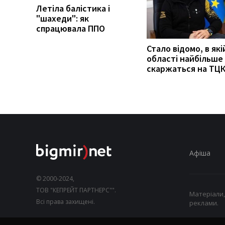
Летіла балістика і
"шахеди": як
спрацювала ППО
Стало відомо, в які
області найбільше
скаржаться на ТЦ
Афіша
© 2000-2024,
ТОВ "КЕПРЕЙТ ПАРТНЕРС"".
Матеріали,
Всі права захищені.
реклами.