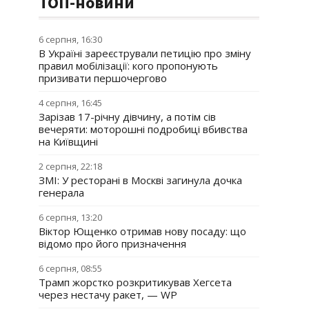
ТОП-новини
6 серпня, 16:30
В Україні зареєстрували петицію про зміну
правил мобілізації: кого пропонують
призивати першочергово
4 серпня, 16:45
Зарізав 17-річну дівчину, а потім сів
вечеряти: моторошні подробиці вбивства
на Київщині
2 серпня, 22:18
ЗМІ: У ресторані в Москві загинула дочка
генерала
6 серпня, 13:20
Віктор Ющенко отримав нову посаду: що
відомо про його призначення
6 серпня, 08:55
Трамп жорстко розкритикував Хегсета
через нестачу ракет, — WP