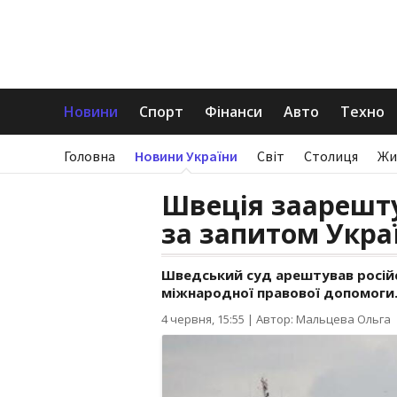
Новини
Спорт
Фінанси
Авто
Техно
Головна
Новини України
Світ
Столиця
Жи
Швеція заарешту
за запитом Украї
Шведський суд арештував російс
міжнародної правової допомоги
4 червня, 15:55
|
Автор: Мальцева Ольга