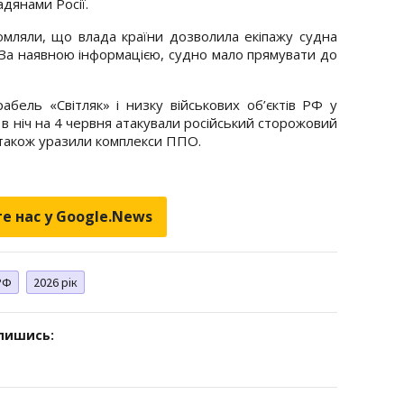
адянами Росії.
омляли, що влада країни дозволила екіпажу судна
За наявною інформацією, судно мало прямувати до
абель «Світляк» і низку військових об’єктів РФ у
 в ніч на 4 червня атакували російський сторожовий
а також уразили комплекси ППО.
е нас у Google.News
РФ
2026 рік
дпишись: