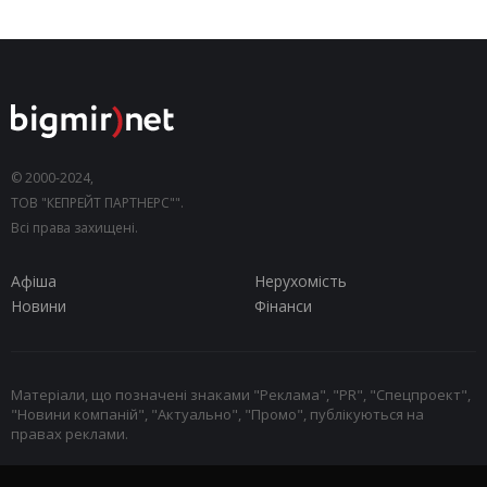
© 2000-2024,
ТОВ "КЕПРЕЙТ ПАРТНЕРС"".
Всі права захищені.
Афіша
Нерухомість
Новини
Фінанси
Матеріали, що позначені знаками "Реклама", "PR", "Спецпроект",
"Новини компаній", "Актуально", "Промо", публікуються на
правах реклами.