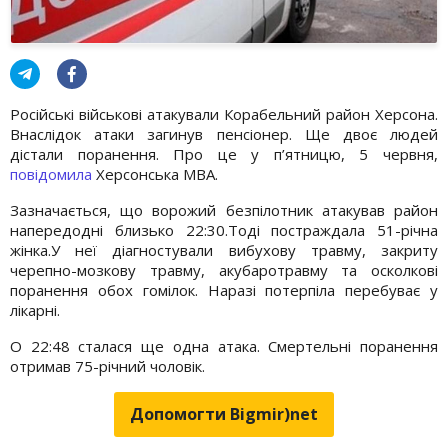
Російські військові атакували Корабельний район Херсона.
Внаслідок атаки загинув пенсіонер. Ще двоє людей
дістали поранення. Про це у п’ятницю, 5 червня,
повідомила
Херсонська МВА.
Зазначається, що ворожий безпілотник атакував район
напередодні близько 22:30.Тоді постраждала 51-річна
жінка.У неї діагностували вибухову травму, закриту
черепно-мозкову травму, акубаротравму та осколкові
поранення обох гомілок. Наразі потерпіла перебуває у
лікарні.
О 22:48 сталася ще одна атака. Смертельні поранення
отримав 75-річний чоловік.
Допомогти Bigmir)net