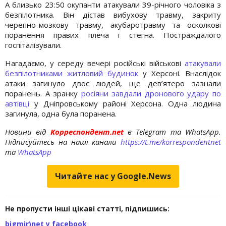
А близько 23:50 окупанти атакували 39-річного чоловіка з
безпілотника. Він дістав вибухову травму, закриту
черепно-мозкову травму, акубаротравму та осколкові
поранення правих плеча і стегна. Постраждалого
госпіталізували.
Нагадаємо, у середу вечері російські військові
атакували
безпілотниками житловий будинок
у Херсоні. Внаслідок
атаки загинуло двоє людей, ще дев’ятеро зазнали
поранень. А зранку
росіяни завдали дронового удару по
автівці
у Дніпровському районі Херсона. Одна людина
загинула, одна була поранена.
Новини від
Корреспондент.net
в Telegram та WhatsApp.
Підписуйтесь на наші канали
https://t.me/korrespondentnet
та
WhatsApp
Читайте нас у Google.News
Не пропусти інші цікаві статті, підпишись:
bigmir)net у facebook