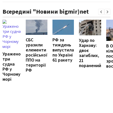
Всередині "Новини bigmir)net
РФ за
СБС
Удар по
тиждень
уразили
Харкову:
В О
випустила
елементи
двоє
кіл
Уражено
по Україні
російської
загиблих,
по
три
61 ракету
ППО на
21
зр
судна
території
поранений
во
РФ у
РФ
Чорному
морі