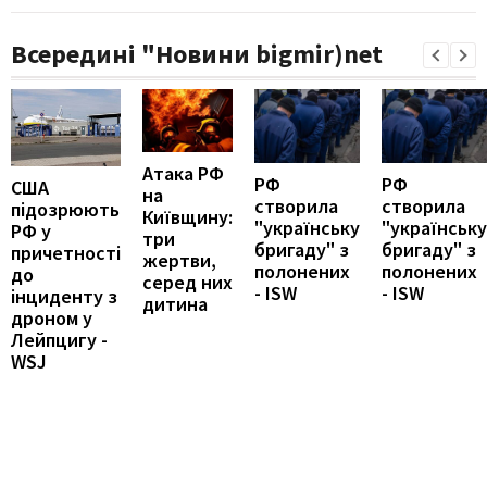
Всередині "Новини bigmir)net
Атака РФ
РФ
РФ
США
на
створила
створила
підозрюють
Київщину:
"українську
"українську
РФ у
три
бригаду" з
бригаду" з
причетності
жертви,
полонених
полонених
до
серед них
- ISW
- ISW
інциденту з
дитина
дроном у
Лейпцигу -
WSJ