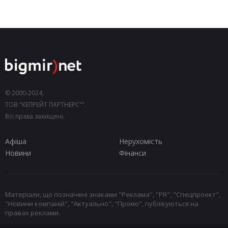
© 2000-2024,
ТОВ "КЕПРЕЙТ ПАРТНЕРС"".
Всі права захищені.
Афіша
Нерухомість
Новини
Фінанси
Матеріали, що позначені знаками "Реклама", "PR", "Спецпроект",
"Новини компаній", "Актуально", "Промо", публікуються на
правах реклами.