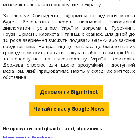
можливість легально повернутися в Україну.
За словами Свириденко, оформити посвідчення можна
буде безоплатно через визначені закордонні
дипломатичні установи України, зокрема в Туреччині,
Грузії, Вірменії, Казахстані та інших країнах. Для дітей до
16 років звернення зможуть подавати батьки або законні
представники. На практиці це означає, що більше наших
громадян зможуть виїхати з окупації або з території Росії
та повернутися на підконтрольну Україні територію.
Держава створює для цього зрозумілий і доступний
механізм, який працюватиме навіть у складних життєвих
обставина
Допомогти Bigmir)net
Читайте нас у Google.News
Не пропусти інші цікаві статті, підпишись:
bigmir)net у facebook