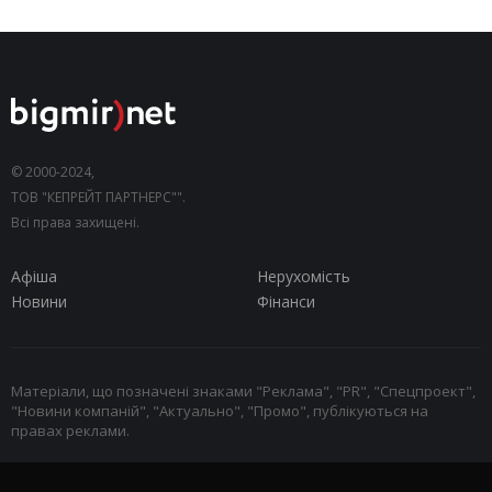
© 2000-2024,
ТОВ "КЕПРЕЙТ ПАРТНЕРС"".
Всі права захищені.
Афіша
Нерухомість
Новини
Фінанси
Матеріали, що позначені знаками "Реклама", "PR", "Спецпроект",
"Новини компаній", "Актуально", "Промо", публікуються на
правах реклами.