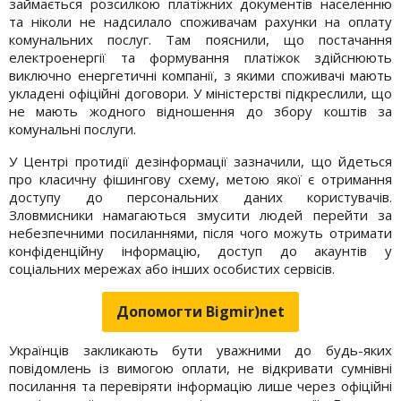
займається розсилкою платіжних документів населенню
та ніколи не надсилало споживачам рахунки на оплату
комунальних послуг. Там пояснили, що постачання
електроенергії та формування платіжок здійснюють
виключно енергетичні компанії, з якими споживачі мають
укладені офіційні договори. У міністерстві підкреслили, що
не мають жодного відношення до збору коштів за
комунальні послуги.
У Центрі протидії дезінформації зазначили, що йдеться
про класичну фішингову схему, метою якої є отримання
доступу до персональних даних користувачів.
Зловмисники намагаються змусити людей перейти за
небезпечними посиланнями, після чого можуть отримати
конфіденційну інформацію, доступ до акаунтів у
соціальних мережах або інших особистих сервісів.
Допомогти Bigmir)net
Українців закликають бути уважними до будь-яких
повідомлень із вимогою оплати, не відкривати сумнівні
посилання та перевіряти інформацію лише через офіційні