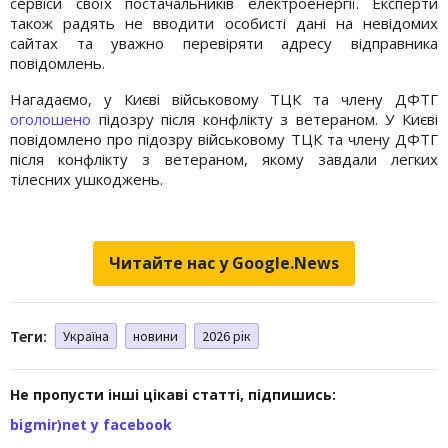
сервіси своїх постачальників електроенергії. Експерти
також радять не вводити особисті дані на невідомих
сайтах та уважно перевіряти адресу відправника
повідомлень.
Нагадаємо, у Києві військовому ТЦК та члену ДФТГ
оголошено
підозру після конфлікту з ветераном. У Києві
повідомлено про підозру військовому ТЦК та члену ДФТГ
після конфлікту з ветераном, якому завдали легких
тілесних ушкоджень.
Читайте нас у Google.News
Теги:
Україна
новини
2026 рік
Не пропусти інші цікаві статті, підпишись:
bigmir)net у facebook