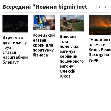
Всередині "Новини bigmir)net
Корецький
Вивозив
Втретє за
"Намагают
назвав
тіла
два тижні: у
зламати
кроки для
полеглих:
Грузії
Київ". Реак
порятунку
загинув
стався
Заходу на
бізнеса
керівник
масштабний
удар
пошукового
блекаут
загону
Олексій
Юков