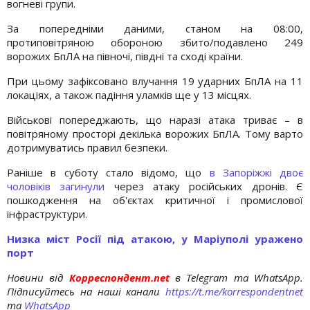
вогневі групи.
За попередніми даними, станом на 08:00,
протиповітряною обороною збито/подавлено 249
ворожих БпЛА на півночі, півдні та сході країни.
При цьому зафіксовано влучання 19 ударних БпЛА на 11
локаціях, а також падіння уламків ще у 13 місцях.
Військові попереджають, що наразі атака триває – в
повітряному просторі декілька ворожих БпЛА. Тому варто
дотримуватись правил безпеки.
Раніше в суботу стало відомо, що
в Запоріжжі двоє
чоловіків загинули
через атаку російських дронів. Є
пошкодження на об'єктах критичної і промислової
інфраструктури.
Низка міст Росії під атакою, у Маріуполі уражено
порт
Новини від
Корреспондент.net
в Telegram та WhatsApp.
Підписуйтесь на наші канали
https://t.me/korrespondentnet
та
WhatsApp