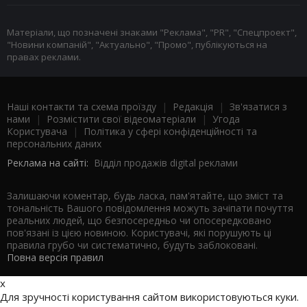
Матеріали, що позначені знаками "Реклама", "PR", "Спецпроект",
"Новини компаній", "Актуально", "Промо", публікуються на
правах реклами.
Наші контакти та схема проїзду
|
Редакція
|
Зв'язатися з
нами
|
Розмістити свої відеоматеріали
|
Угода
Користувача
|
Політика у сфері конфіденційності та
персональних даних
Реклама на сайті:
Відділ продажів digital реклами
Залишаючи коментар, будь ласка, пам'ятайте, що зміст та
тональність Вашого повідомлення можуть зачіпати почуття
реальних людей, що безпосередньо чи опосередковано
пов'язані із цією новиною. Користувачі, які порушують ці
правила грубо чи систематично, будуть заблоковані.
Повна версія правил
x
Для зручності користування сайтом використовуються куки.