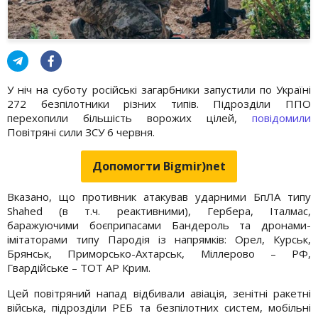
У ніч на суботу російські загарбники запустили по Україні
272 безпілотники різних типів. Підрозділи ППО
перехопили більшість ворожих цілей,
повідомили
Повітряні сили ЗСУ 6 червня.
Допомогти Bigmir)net
Вказано, що противник атакував ударними БпЛА типу
Shahed (в т.ч. реактивними), Гербера, Італмас,
баражуючими боєприпасами Бандероль та дронами-
імітаторами типу Пародія із напрямків: Орел, Курськ,
Брянськ, Приморсько-Ахтарськ, Міллерово – РФ,
Гвардійське – ТОТ АР Крим.
Цей повітряний напад відбивали авіація, зенітні ракетні
війська, підрозділи РЕБ та безпілотних систем, мобільні