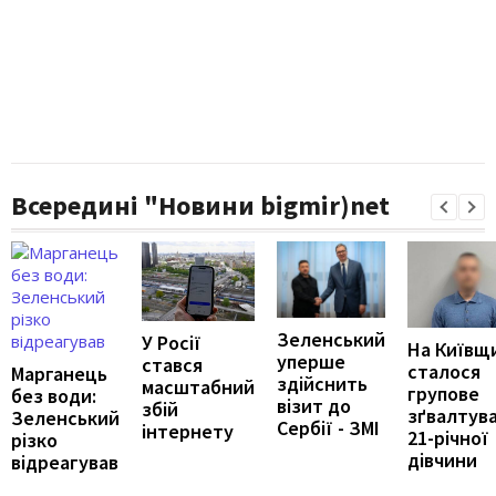
Всередині "Новини bigmir)net
Зеленський
У Росії
На Київщ
уперше
стався
сталося
Марганець
здійснить
масштабний
групове
без води:
візит до
збій
зґвалтув
Зеленський
Сербії - ЗМІ
інтернету
21-річної
різко
дівчини
відреагував