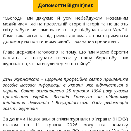
Допомогти Bigmir)net
"Сьогодні ми дякуємо й усім небайдужим іноземним
медійникам, які на правильній стороні історії та не дають
світу забути чи замовчати те, що відбувається в Україні.
Саме така активна підтримка допомагає нам отримувати
допомогу на політичному рівні", – зазначив президент.
Глава держави наголосив на тому, що "ми маємо берегти
пам’ять та шанувати внесок у нашу боротьбу тих
журналістів, які загинули через цю війну".
День журналіста – щорічне професійне свято працівників
засобів масової інформації в Україні, яке відмічається 6
червня. Свято встановлено 25 травня 1994 року указом
президента України Леоніда Кравчука на підтримку
ініціативи делегатів I Всеукраїнського з’їзду редакторів
газет і журналів.
За даними Національної спілки журналістів України (НСЖУ)
станом на 11 травня 2026 року від початку
повномасштабного вторгнення РФ на територію України