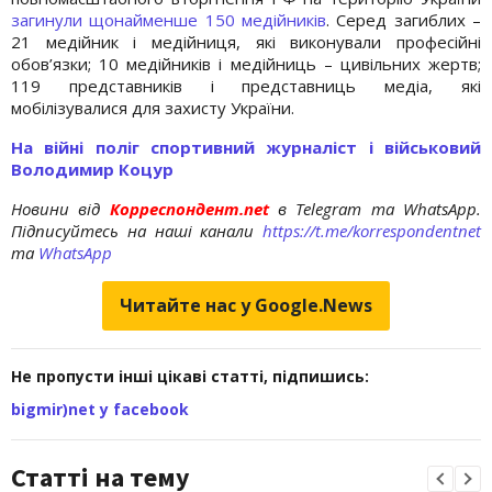
загинули щонайменше 150 медійників
. Серед загиблих –
21 медійник і медійниця, які виконували професійні
обов’язки; 10 медійників і медійниць – цивільних жертв;
119 представників і представниць медіа, які
мобілізувалися для захисту України.
На війні поліг спортивний журналіст і військовий
Володимир Коцур
Новини від
Корреспондент.net
в Telegram та WhatsApp.
Підписуйтесь на наші канали
https://t.me/korrespondentnet
та
WhatsApp
Читайте нас у Google.News
Не пропусти інші цікаві статті, підпишись:
bigmir)net у facebook
Статті на тему