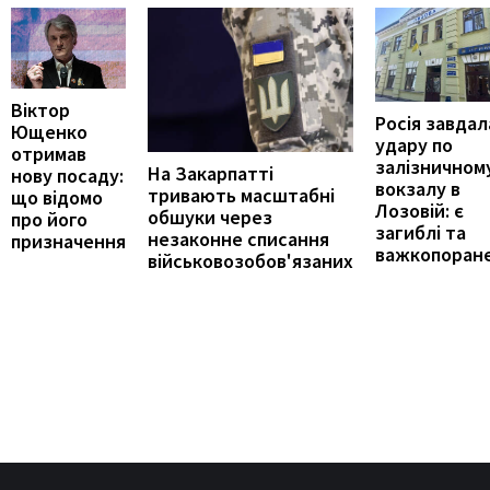
Віктор
Росія завдал
Ющенко
удару по
отримав
залізничном
На Закарпатті
нову посаду:
вокзалу в
тривають масштабні
що відомо
Лозовій: є
обшуки через
про його
загиблі та
незаконне списання
призначення
важкопоране
військовозобов'язаних