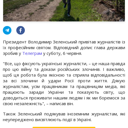
Президент Володимир Зеленський привітав журналістів із
їх професійним святом. Відповідний допис глава держави
зробив у
Телеграм
у суботу, 6 червня.
"Все, що фіксують українські журналісти, – це наша правда
про цю війну та докази російських злочинів. І важливо,
щоб ця робота була якісною та сприяла відповідальності
за всі злочини й удари Росії проти життя. Дякую
журналістам, усім працівникам та працівницям медіа, які
працюють заради України та показують світу, що
доводиться проживати нашим людям і як ми боремося за
свою незалежність", – написав він.
Також Зеленський подякував іноземним журналістам, які
неупереджено висвітлюють події в Україні.