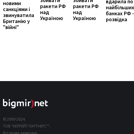
збивати
збивати
вдарила по
новими
ракети РФ
ракети РФ
найбільши
санкціями і
над
над
банках РФ -
звинуватила
Україною
Україною
розвідка
Британію у
"війні"
© 2000-2024,
ТОВ "КЕПРЕЙТ ПАРТНЕРС"".
Всі права захищені.