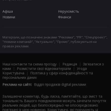
Афіша
Нерухомість
Новини
Фінанси
Матеріали, що позначені знаками "Реклама", "PR", "Спецпроект",
"Новини компаній", "Актуально", "Промо", публікуються на
правах реклами.
Наші контакти та схема проїзду
|
Редакція
|
Зв'язатися з
нами
|
Розмістити свої відеоматеріали
|
Угода
Користувача
|
Політика у сфері конфіденційності та
персональних даних
Реклама на сайті:
Відділ продажів digital реклами
Залишаючи коментар, будь ласка, пам'ятайте, що зміст та
тональність Вашого повідомлення можуть зачіпати почуття
реальних людей, що безпосередньо чи опосередковано
пов'язані із цією новиною. Користувачі, які порушують ці