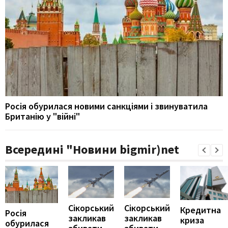
Росія обурилася новими санкціями і звинуватила
Британію у "війні"
Всередині "Новини bigmir)net
Сікорський
Сікорський
Кредитна
Росія
закликав
закликав
криза
обурилася