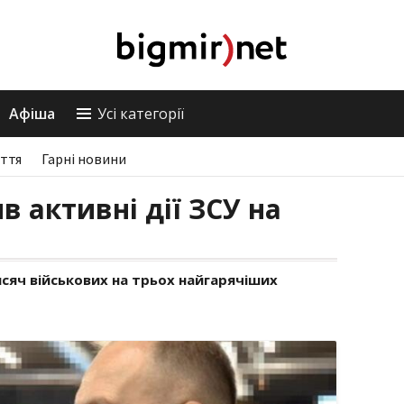
Афіша
Усі категорії
ття
Гарні новини
 активні дії ЗСУ на
сяч військових на трьох найгарячіших