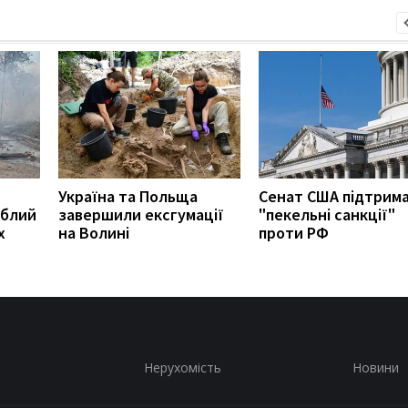
Україна та Польща
Сенат США підтрим
иблий
завершили ексгумації
"пекельні санкції"
х
на Волині
проти РФ
Нерухомість
Новини