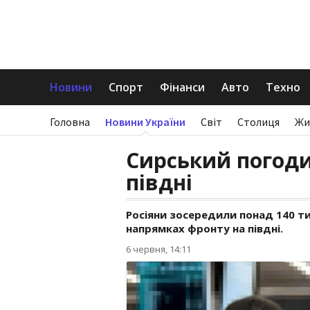
Новини
Спорт
Фінанси
Авто
Техно
Головна
Новини України
Світ
Столиця
Жи
Сирський погодив
півдні
Росіяни зосередили понад 140 ти
напрямках фронту на півдні.
6 червня, 14:11