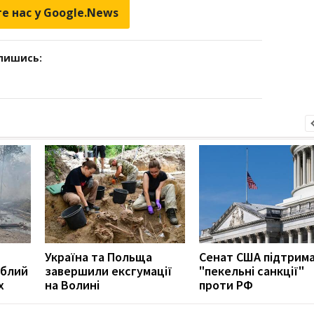
е нас у Google.News
дпишись:
Україна та Польща
Сенат США підтрим
иблий
завершили ексгумації
"пекельні санкції"
х
на Волині
проти РФ