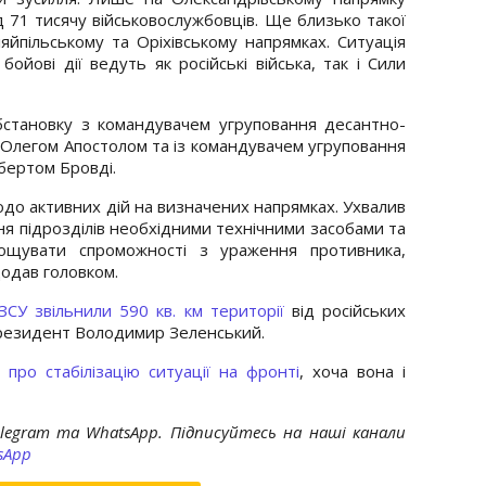
д 71 тисячу військовослужбовців. Ще близько такої
яйпільському та Оріхівському напрямках. Ситуація
ойові дії ведуть як російські війська, так і Сили
становку з командувачем угруповання десантно-
Олегом Апостолом та із командувачем угруповання
бертом Бровді.
одо активних дій на визначених напрямках. Ухвалив
я підрозділів необхідними технічними засобами та
ощувати спроможності з ураження противника,
додав головком.
ЗСУ звільнили 590 кв. км території
від російських
 президент Володимир Зеленський.
 про стабілізацію ситуації на фронті
, хоча вона і
elegram та WhatsApp. Підписуйтесь на наші канали
sApp