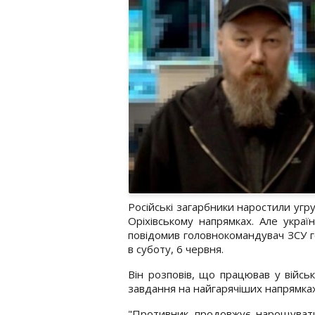
Російські загарбники наростили угр
Оріхівському напрямках. Але украї
повідомив головнокомандувач ЗСУ 
в суботу, 6 червня.
Він розповів, що працював у військ
завдання на найгарячіших напрямках
"Противник продовжує нарощувати