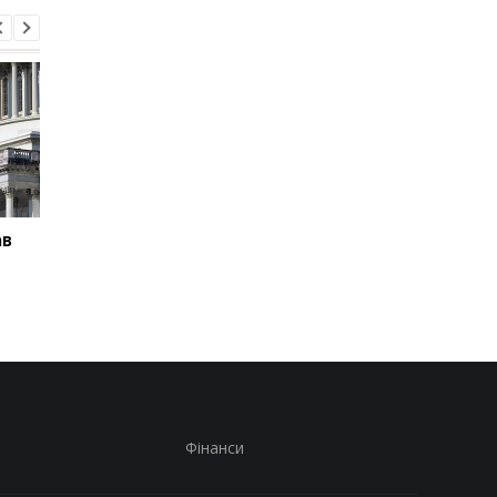
ав
Суд США зупинив
База ФСБ і шість суд
будівництво бального
СБС уразили 102 цілі
залу Трампа
Фінанси