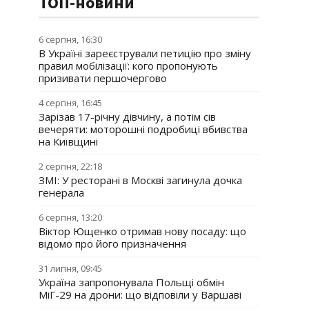
ТОП-новини
6 серпня, 16:30
В Україні зареєстрували петицію про зміну
правил мобілізації: кого пропонують
призивати першочергово
4 серпня, 16:45
Зарізав 17-річну дівчину, а потім сів
вечеряти: моторошні подробиці вбивства
на Київщині
2 серпня, 22:18
ЗМІ: У ресторані в Москві загинула дочка
генерала
6 серпня, 13:20
Віктор Ющенко отримав нову посаду: що
відомо про його призначення
31 липня, 09:45
Україна запропонувала Польщі обмін
МіГ-29 на дрони: що відповіли у Варшаві