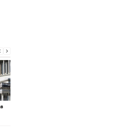
ав
Суд США зупинив
База ФСБ і шість суд
будівництво бального
СБС уразили 102 цілі
залу Трампа