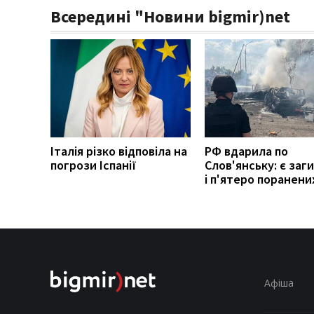
Всередині "Новини bigmir)net
Італія різко відповіла на
РФ вдарила по
погрози Іспанії
Слов'янську: є заг
і п'ятеро поранени
Афіша