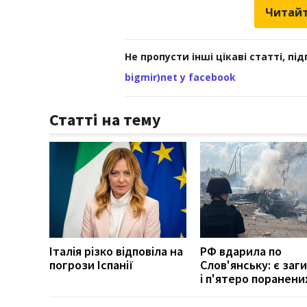
Читайт
Не пропусти інші цікаві статті, пі
bigmir)net у facebook
Статті на тему
Італія різко відповіла на
РФ вдарила по
погрози Іспанії
Слов'янську: є заг
і п'ятеро поранени