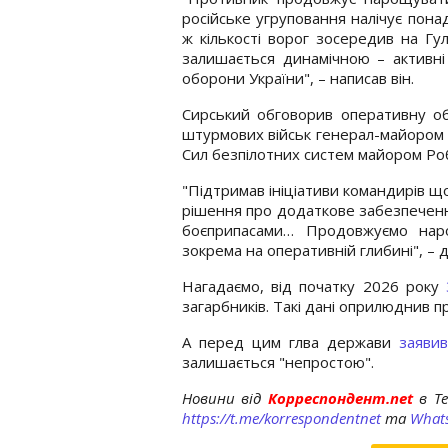
російське угруповання налічує пона
ж кількості ворог зосередив на Гул
залишається динамічною – активні б
оборони України", – написав він.
Сирський обговорив оперативну об
штурмових військ генерал-майором 
Сил безпілотних систем майором Ро
"Підтримав ініціативи командирів щ
рішення про додаткове забезпеченн
боєприпасами… Продовжуємо нар
зокрема на оперативній глибині", – 
Нагадаємо, від початку 2026 року
загарбників. Такі дані оприлюднив
А перед цим глва держави
заявив
залишається "непростою".
Новини від
Корреспондент.net
в T
https://t.me/korrespondentnet
та
What