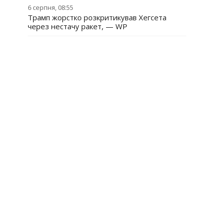
6 серпня, 08:55
Трамп жорстко розкритикував Хегсета
через нестачу ракет, — WP