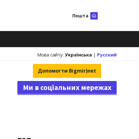
Пошта
Шукати
Мова сайту:
Українська
|
Русский
Допомогти Bigmir)net
Ми в соціальних мережах