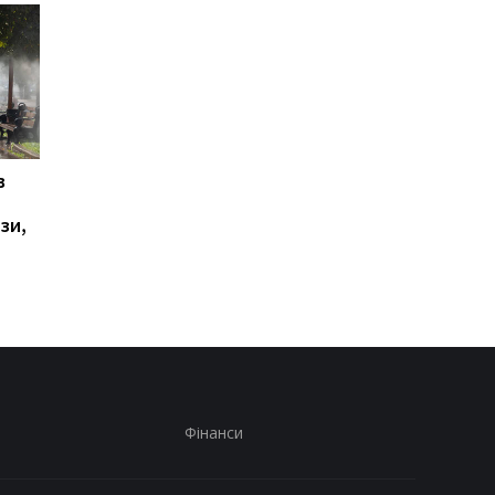
в
У Ялті пролунала
Українці висловилис
стрілянина та
щодо тривалості вій
зи,
спалахнула пожежа:
опитування
окупаційна влада
оголосила евакуацію
Фінанси