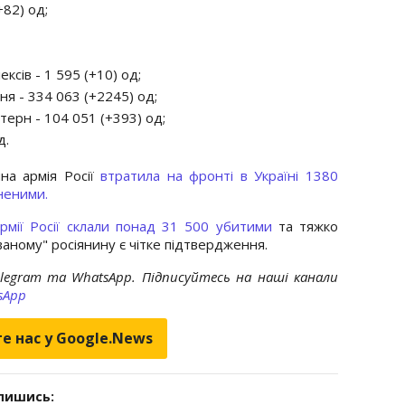
+82) од;
сів - 1 595 (+10) од;
я - 334 063 (+2245) од;
терн - 104 051 (+393) од;
д.
на армія Росії
втратила на фронті в Україні 1380
неними.
рмії Росії склали понад 31 500 убитими
та тяжко
аному" росіянину є чітке підтвердження.
elegram та WhatsApp. Підписуйтесь на наші канали
sApp
е нас у Google.News
дпишись: