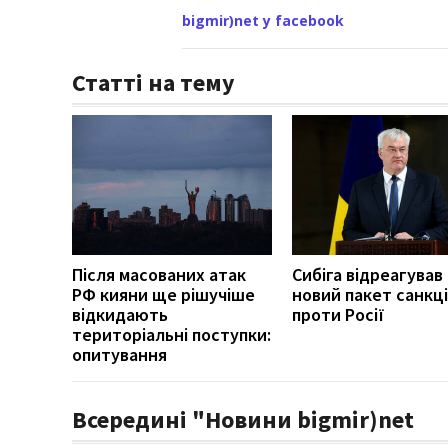
bigmir)net у facebook
Статті на тему
Після масованих атак
Сибіга відреагував
РФ кияни ще рішучіше
новий пакет санкці
відкидають
проти Росії
територіальні поступки:
опитування
Всередині "Новини bigmir)net