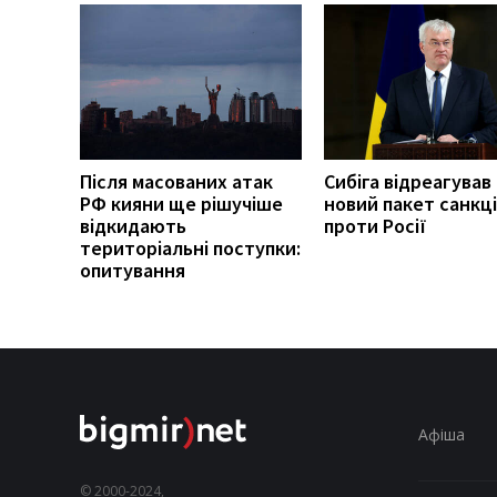
Після масованих атак
Сибіга відреагував
РФ кияни ще рішучіше
новий пакет санкці
відкидають
проти Росії
територіальні поступки:
опитування
Афіша
© 2000-2024,