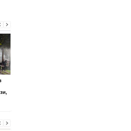
в
У Ялті пролунала
Українці висловилис
стрілянина та
щодо тривалості вій
зи,
спалахнула пожежа:
опитування
окупаційна влада
оголосила евакуацію