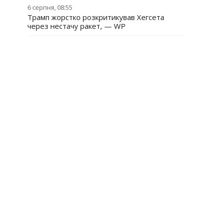
6 серпня, 08:55
Трамп жорстко розкритикував Хегсета
через нестачу ракет, — WP