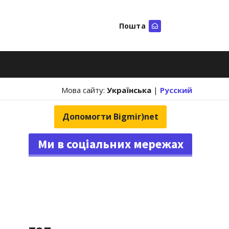
Пошта
Шукати
Мова сайту:
Українська
|
Русский
Допомогти Bigmir)net
Ми в соціальних мережах