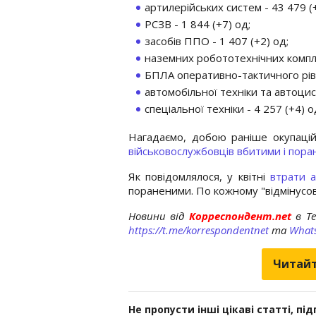
артилерійських систем - 43 479 (
РСЗВ - 1 844 (+7) од;
засобів ППО - 1 407 (+2) од;
наземних робототехнічних комплек
БПЛА оперативно-тактичного рівн
автомобільної техніки та автоцис
спеціальної техніки - 4 257 (+4) о
Нагадаємо, добою раніше окупацій
військовослужбовців вбитими і пора
Як повідомлялося, у квітні
втрати а
пораненими. По кожному "відмінусов
Новини від
Корреспондент.net
в T
https://t.me/korrespondentnet
та
What
Читайт
Не пропусти інші цікаві статті, пі