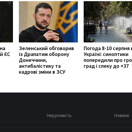
 на
Зеленський обговорив
Погода 8-10 серпня 
й ЄС
із Драпатим оборону
Україні: синоптики
Донеччини,
попередили про гро
антибалістику та
град і спеку до +37
кадрові зміни в ЗСУ
Нерухомість
Новини