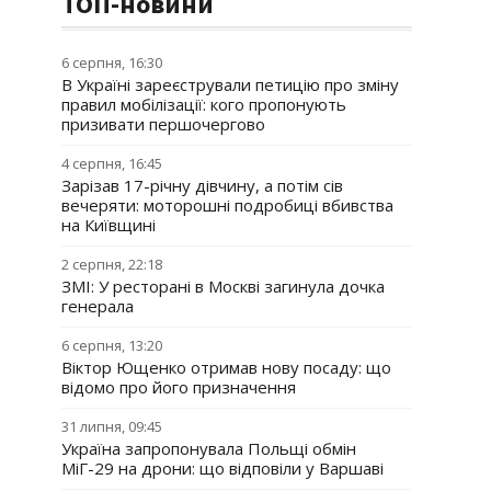
ТОП-новини
6 серпня, 16:30
В Україні зареєстрували петицію про зміну
правил мобілізації: кого пропонують
призивати першочергово
4 серпня, 16:45
Зарізав 17-річну дівчину, а потім сів
вечеряти: моторошні подробиці вбивства
на Київщині
2 серпня, 22:18
ЗМІ: У ресторані в Москві загинула дочка
генерала
6 серпня, 13:20
Віктор Ющенко отримав нову посаду: що
відомо про його призначення
31 липня, 09:45
Україна запропонувала Польщі обмін
МіГ-29 на дрони: що відповіли у Варшаві