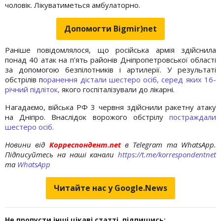
чоловік. Лікуватиметься амбулаторно.
Допомогти Bigmir)net
Раніше повідомлялося, що російська армія здійснила
понад 40 атак на п'ять районів Дніпропетровської області
за допомогою безпілотників і артилерії. У результаті
обстрілів п
оранення дістали шестеро осіб, серед яких 16-
річний підліток,
якого госпіталізували до лікарні.
Нагадаємо, війська РФ 3 червня здійснили ракетну атаку
на Дніпро. Внаслідок ворожого обстрілу
постраждали
шестеро осіб.
Новини від
Корреспондент.net
в Telegram та WhatsApp.
Підписуйтесь на наші канали
https://t.me/korrespondentnet
та
WhatsApp
Читайте нас у Google.News
Не пропусти інші цікаві статті, підпишись: