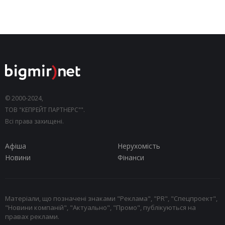
© 2000-2024,
ТОВ "КЕПРЕЙТ ПАРТНЕРС"".
Всі права захищені.
Афіша
Нерухомість
Новини
Фінанси
Матеріали, що позначені знаками "Реклама", "PR", "Спецпроект",
"Новини компаній", "Актуально", "Промо", публікуються на
правах реклами.