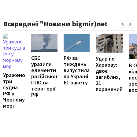
Всередині "Новини bigmir)net
РФ за
СБС
Удар по
тиждень
уразили
Харкову:
В О
випустила
елементи
двоє
кіл
Уражено
по Україні
російської
загиблих,
по
три
61 ракету
ППО на
21
зр
судна
території
поранений
во
РФ у
РФ
Чорному
морі