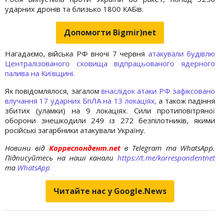
ударних дронів та близько 1800 КАБів.
Допомогти Bigmir)net
Нагадаємо, війська РФ вночі 7 червня
атакували будівлю
Централізованого сховища відпрацьованого ядерного
палива на Київщині.
Як повідомлялося, загалом
внаслідок атаки РФ зафіксовано
влучання 17 ударних БпЛА на 13 локаціях,
а також падіння
збитих (уламки) на 9 локаціях. Сили протиповітряної
оборони знешкодили 249 із 272 безпілотників, якими
російські загарбники атакували Україну.
Новини від
Корреспондент.net
в Telegram та WhatsApp.
Підписуйтесь на наші канали
https://t.me/korrespondentnet
та
WhatsApp
Читайте нас у Google.News