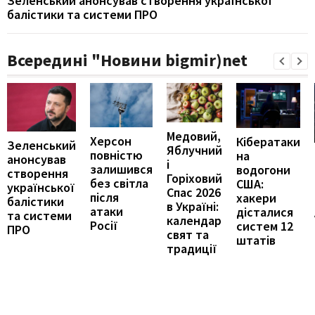
Зеленський анонсував створення української
балістики та системи ПРО
Всередині "Новини bigmir)net
Медовий,
Херсон
Кібератаки
Зеленський
Яблучний
повністю
на
анонсував
і
залишився
водогони
створення
Горіховий
без світла
США:
української
Спас 2026
після
хакери
балістики
в Україні:
атаки
дісталися
та системи
календар
Росії
систем 12
ПРО
свят та
штатів
традиції