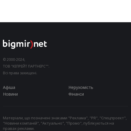
© 2000-2024,
ТОВ "КЕПРЕЙТ ПАРТНЕРС"".
Всі права захищені.
Афіша
Нерухомість
Новини
Фінанси
Матеріали, що позначені знаками "Реклама", "PR", "Спецпроект",
"Новини компаній", "Актуально", "Промо", публікуються на
правах реклами.