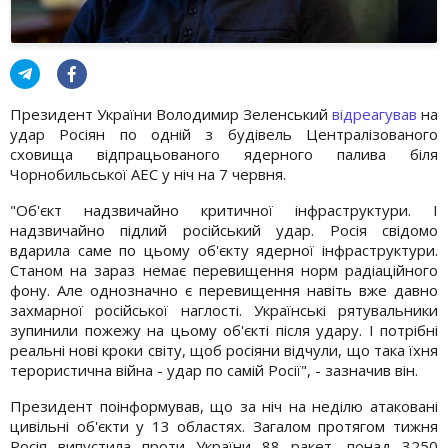
Президент України Володимир Зеленський
відреагував
на
удар Росіян по одній з будівель Централізованого
сховища відпрацьованого ядерного палива біля
Чорнобильської АЕС у ніч на 7 червня.
"Об'єкт надзвичайно критичної інфраструктури. І
надзвичайно підлий російський удар. Росія свідомо
вдарила саме по цьому об'єкту ядерної інфраструктури.
Станом на зараз немає перевищення норм радіаційного
фону. Але однозначно є перевищення навіть вже давно
захмарної російської наглості. Українські рятувальники
зупинили пожежу на цьому об'єкті після удару. І потрібні
реальні нові кроки світу, щоб росіяни відчули, що така їхня
терористична війна - удар по самій Росії", - зазначив він.
Президент поінформував, що за ніч на неділю атаковані
цивільні об'єкти у 13 областях. Загалом протягом тижня
Росія випустила проти України 88 ракет, понад 3250