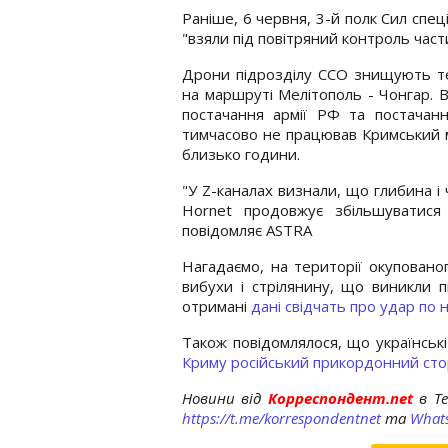
Раніше, 6 червня, 3-й полк Сил спе
"взяли під повітряний контроль част
Дрони підрозділу ССО знищують те
на маршруті Мелітополь - Чонгар. В
постачання армії РФ та постачанн
тимчасово не працював Кримський м
близько години.
"У Z-каналах визнали, що глибина і
Hornet продовжує збільшуватися
повідомляє ASTRA
Нагадаємо, на території окупованог
вибухи і стрілянину, що виникли 
отримані
дані свідчать про удар по 
Також повідомлялося, що українські
Криму російський прикордонний ст
Новини від
Корреспондент.net
в T
https://t.me/korrespondentnet
та
What