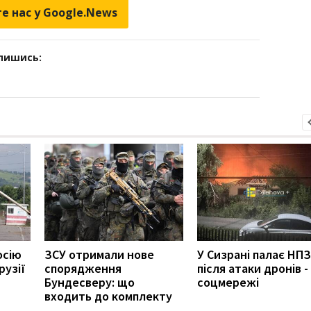
е нас у Google.News
дпишись:
осію
ЗСУ отримали нове
У Сизрані палає НПЗ
рузії
спорядження
після атаки дронів -
Бундесверу: що
соцмережі
входить до комплекту