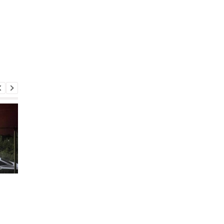
Україна хоче бити по
США підозрюють РФ 
пускових РФ через
причетності до
Starlink, Маск проти -
інциденту з дроном 
ЗМІ
Лейпцигу - WSJ