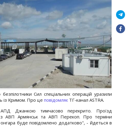
р безпілотники Сил спеціальних операцій уразили
ть із Кримом. Про це
повідомляє
ТГ-канал ASTRA.
АПД Джанкою тимчасово перекрито. Проїзд
рез АВП Армянськ та АВП Перекоп. Про терміни
Чонгара буде повідомлено додатково", - йдеться в