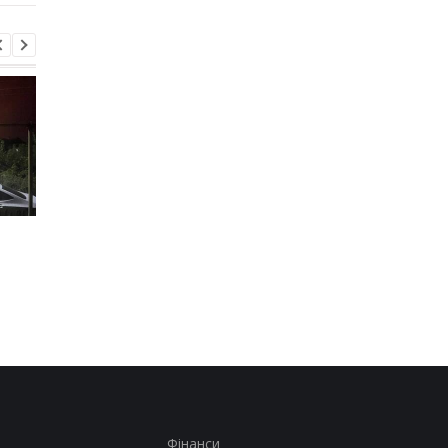
Україна хоче бити по
США підозрюють РФ 
пускових РФ через
причетності до
Starlink, Маск проти -
інциденту з дроном 
ЗМІ
Лейпцигу - WSJ
Фінанси