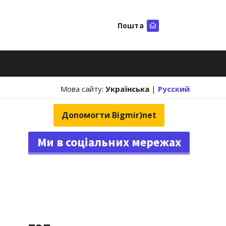
Пошта
Шукати
Мова сайту:
Українська
|
Русский
Допомогти Bigmir)net
Ми в соціальних мережах