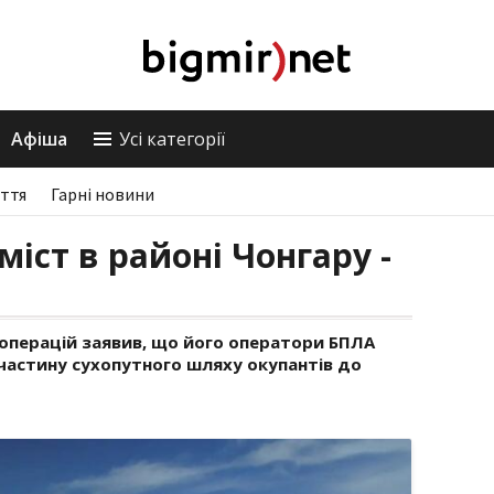
Афіша
Усі категорії
ття
Гарні новини
іст в районі Чонгару -
 операцій заявив, що його оператори БПЛА
 частину сухопутного шляху окупантів до