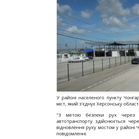
У районі населеного пункту Чонга
міст, який з’єднує Херсонську облас
"З метою безпеки рух через 
автотранспорту здійснюється че
відновлення руху мостом у районі 
повідомленні.