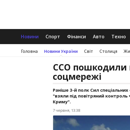
Новини
Спорт
Фінанси
Авто
Техно
Головна
Новини України
Світ
Столиця
Жи
ССО пошкодили м
соцмережі
Раніше 3-й полк Сил спеціальних
"взяли під повітряний контроль
Криму".
7 червня, 13:38