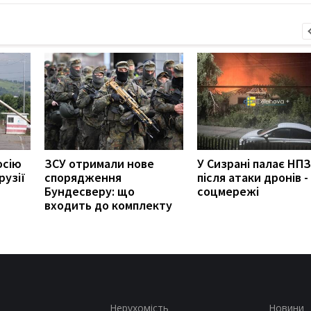
осію
ЗСУ отримали нове
У Сизрані палає НПЗ
рузії
спорядження
після атаки дронів -
Бундесверу: що
соцмережі
входить до комплекту
Нерухомість
Новини