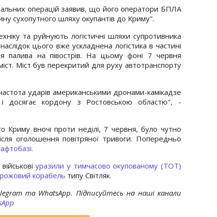
ціальних операцій заявив, що його оператори БПЛА
ину сухопутного шляху окупантів до Криму".
хніку та руйнують логістичні шляхи супротивника
наслідок цього вже ускладнена логістика в частині
я палива на півострів. На цьому фоні 7 червня
іст. Міст був перекритий для руху автотранспорту
 частота ударів американськими дронами-камікадзе
 і досягає кордону з Ростовською областю", -
о Криму вночі проти неділі, 7 червня, було чутно
після оголошення повітряної тривоги. Попередньо
нафтобазі.
 військові
уразили у тимчасово окупованому (ТОТ)
орожовий корабель
типу Світляк.
elegram та WhatsApp. Підписуйтесь на наші канали
sApp