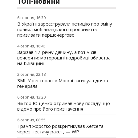
ТОП-новини
6 серпня, 16:30
В Україні зареєстрували петицію про зміну
правил мобілізації: кого пропонують
призивати першочергово
4 серпня, 16:45
Зарізав 17-річну дівчину, а потім сів
вечеряти: моторошні подробиці вбивства
на Київщині
2 серпня, 22:18
ЗМІ: У ресторані в Москві загинула дочка
генерала
6 серпня, 13:20
Віктор Ющенко отримав нову посаду: що
відомо про його призначення
6 серпня, 08:55
Трамп жорстко розкритикував Хегсета
через нестачу ракет, — WP