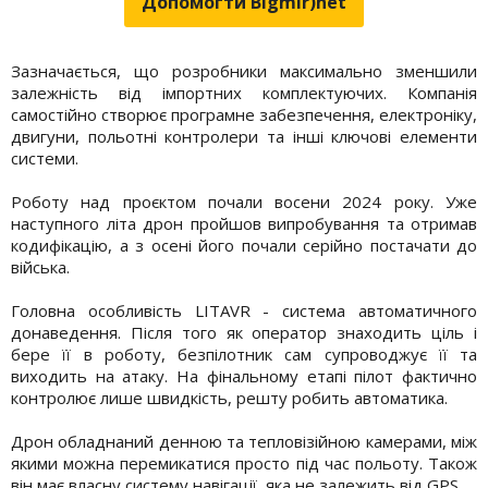
Допомогти Bigmir)net
Зазначається, що розробники максимально зменшили
залежність від імпортних комплектуючих. Компанія
самостійно створює програмне забезпечення, електроніку,
двигуни, польотні контролери та інші ключові елементи
системи.
Роботу над проєктом почали восени 2024 року. Уже
наступного літа дрон пройшов випробування та отримав
кодифікацію, а з осені його почали серійно постачати до
війська.
Головна особливість LITAVR - система автоматичного
донаведення. Після того як оператор знаходить ціль і
бере її в роботу, безпілотник сам супроводжує її та
виходить на атаку. На фінальному етапі пілот фактично
контролює лише швидкість, решту робить автоматика.
Дрон обладнаний денною та тепловізійною камерами, між
якими можна перемикатися просто під час польоту. Також
він має власну систему навігації, яка не залежить від GPS.