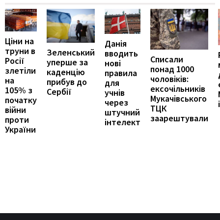
Ціни на
Данія
труни в
Зеленський
вводить
Списали
Росії
уперше за
нові
понад 1000
злетіли
каденцію
правила
чоловіків:
на
прибув до
для
ексочільників
105% з
Сербії
учнів
Мукачівського
початку
через
ТЦК
війни
штучний
заарештували
проти
інтелект
України