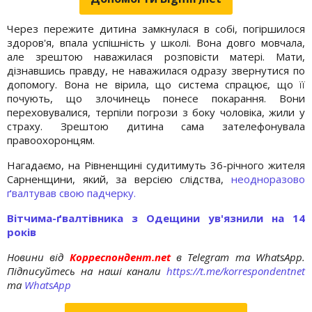
Через пережите дитина замкнулася в собі, погіршилося
здоров'я, впала успішність у школі. Вона довго мовчала,
але зрештою наважилася розповісти матері. Мати,
дізнавшись правду, не наважилася одразу звернутися по
допомогу. Вона не вірила, що система спрацює, що її
почують, що злочинець понесе покарання. Вони
переховувалися, терпіли погрози з боку чоловіка, жили у
страху. Зрештою дитина сама зателефонувала
правоохоронцям.
Нагадаємо, на Рівненщині судитимуть 36-річного жителя
Сарненщини, який, за версією слідства,
неодноразово
ґвалтував свою падчерку.
Вітчима-ґвалтівника з Одещини ув'язнили на 14
років
Новини від
Корреспондент.net
в Telegram та WhatsApp.
Підписуйтесь на наші канали
https://t.me/korrespondentnet
та
WhatsApp