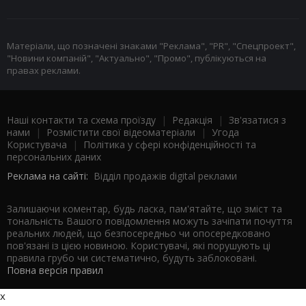
Матеріали, що позначені знаками "Реклама", "PR", "Спецпроект",
"Новини компаній", "Актуально", "Промо", публікуються на
правах реклами.
Наші контакти та схема проїзду
|
Редакція
|
Зв'язатися з
нами
|
Розмістити свої відеоматеріали
|
Угода
Користувача
|
Політика у сфері конфіденційності та
персональних даних
Реклама на сайті:
Відділ продажів digital реклами
Залишаючи коментар, будь ласка, пам'ятайте, що зміст та
тональність Вашого повідомлення можуть зачіпати почуття
реальних людей, що безпосередньо чи опосередковано
пов'язані із цією новиною. Користувачі, які порушують ці
правила грубо чи систематично, будуть заблоковані.
Повна версія правил
x