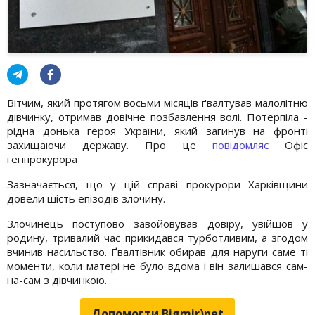
Вітчим, який протягом восьми місяців ґвалтував малолітню
дівчинку, отримав довічне позбавлення волі. Потерпіла -
рідна донька героя України, який загинув на фронті
захищаючи державу. Про це
повідомляє
Офіс
генпрокурора
Зазначається, що у цій справі прокурори Харківщини
довели шість епізодів злочину.
Злочинець поступово завойовував довіру, увійшов у
родину, тривалий час прикидався турботливим, а згодом
вчинив насильство. Ґвалтівник обирав для наруги саме ті
моменти, коли матері не було вдома і він залишався сам-
на-сам з дівчинкою.
Допомогти Bigmir)net