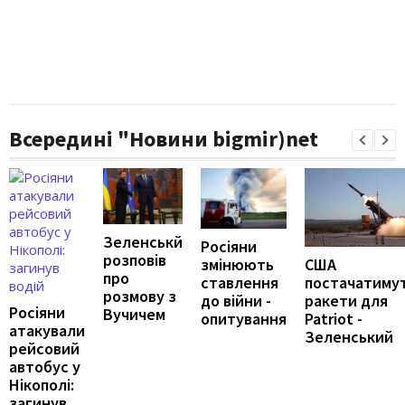
Всередині "Новини bigmir)net
Зеленськй
Росіяни
розповів
змінюють
США
про
ставлення
постачатиму
розмову з
до війни -
ракети для
Росіяни
Вучичем
опитування
Patriot -
атакували
Зеленський
рейсовий
автобус у
Нікополі:
загинув