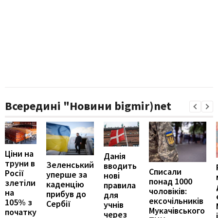
Всередині "Новини bigmir)net
Ціни на
Данія
труни в
Зеленський
вводить
Списали
Росії
уперше за
нові
понад 1000
злетіли
каденцію
правила
чоловіків:
на
прибув до
для
ексочільників
105% з
Сербії
учнів
Мукачівського
початку
через