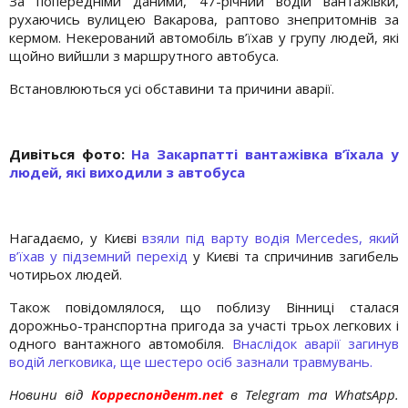
За попередніми даними, 47-річний водій вантажівки,
рухаючись вулицею Вакарова, раптово знепритомнів за
кермом. Некерований автомобіль в’їхав у групу людей, які
щойно вийшли з маршрутного автобуса.
Встановлюються усі обставини та причини аварії.
Дивіться фото:
На Закарпатті вантажівка в’їхала у
людей, які виходили з автобуса
Нагадаємо, у Києві
взяли під варту водія Mercedes, який
в’їхав у підземний перехід
у Києві та спричинив загибель
чотирьох людей.
Також повідомлялося, що поблизу Вінниці сталася
дорожньо-транспортна пригода за участі трьох легкових і
одного вантажного автомобіля.
Внаслідок аварії загинув
водій легковика, ще шестеро осіб зазнали травмувань.
Новини від
Корреспондент.net
в Telegram та WhatsApp.