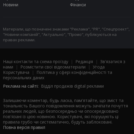
Новини
Фінанси
Матеріали, що позначені знаками "Реклама", "PR", "Спецпроект",
"Новини компаній", "Актуально", "Промо", публікуються на
правах реклами.
Наші контакти та схема проїзду
|
Редакція
|
Зв'язатися з
нами
|
Розмістити свої відеоматеріали
|
Угода
Користувача
|
Політика у сфері конфіденційності та
персональних даних
Реклама на сайті:
Відділ продажів digital реклами
Залишаючи коментар, будь ласка, пам'ятайте, що зміст та
тональність Вашого повідомлення можуть зачіпати почуття
реальних людей, що безпосередньо чи опосередковано
пов'язані із цією новиною. Користувачі, які порушують ці
правила грубо чи систематично, будуть заблоковані.
Повна версія правил