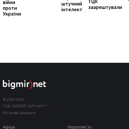
ТЦК
війни
штучний
заарештували
проти
інтелект
України
© 2000-2024,
ТОВ "КЕПРЕЙТ ПАРТНЕРС"".
Всі права захищені.
Афіша
Нерухомість