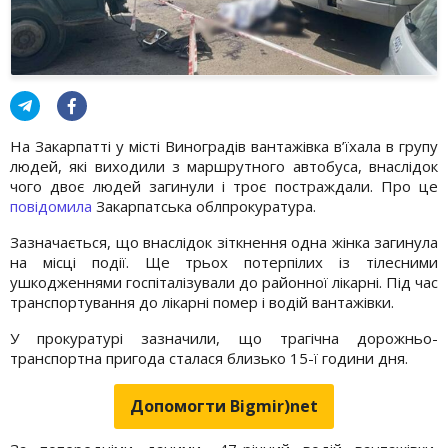
На Закарпатті у місті Виноградів вантажівка в’їхала в групу
людей, які виходили з маршрутного автобуса, внаслідок
чого двоє людей загинули і троє постраждали. Про це
повідомила
Закарпатська облпрокуратура.
Зазначається, що внаслідок зіткнення одна жінка загинула
на місці події. Ще трьох потерпілих із тілесними
ушкодженнями госпіталізували до районної лікарні. Під час
транспортування до лікарні помер і водій вантажівки.
У прокуратурі зазначили, що трагічна дорожньо-
транспортна пригода сталася близько 15-ї години дня.
Допомогти Bigmir)net