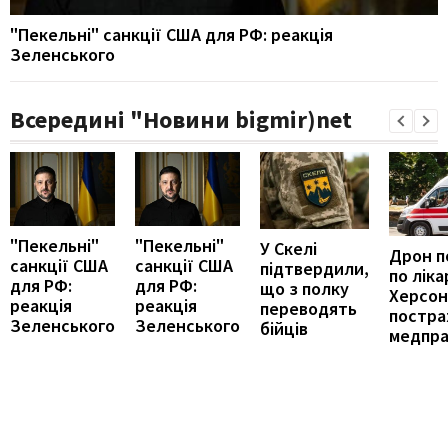
"Пекельні" санкції США для РФ: реакція
Зеленського
Всередині "Новини bigmir)net
"Пекельні"
"Пекельні"
У Скелі
Дрон п
санкції США
санкції США
підтвердили,
по ліка
для РФ:
для РФ:
що з полку
Херсоні
реакція
реакція
переводять
постр
Зеленського
Зеленського
бійців
медпра