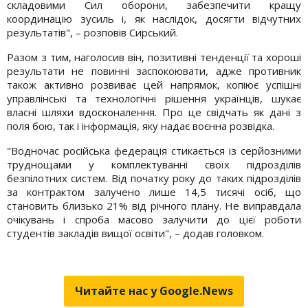
складовими Сил оборони, забезпечити кращу
координацію зусиль і, як наслідок, досягти відчутних
результатів", – розповів Сирський.
Разом з тим, наголосив він, позитивні тенденції та хороші
результати не повинні заспокоювати, адже противник
також активно розвиває цей напрямок, копіює успішні
управлінські та технологічні рішення українців, шукає
власні шляхи вдосконалення. Про це свідчать як дані з
поля бою, так і інформація, яку надає воєнна розвідка.
"Водночас російська федерація стикається із серйозними
труднощами у комплектуванні своїх підрозділів
безпілотних систем. Від початку року до таких підрозділів
за контрактом залучено лише 14,5 тисячі осіб, що
становить близько 21% від річного плану. Не виправдала
очікувань і спроба масово залучити до цієї роботи
студентів закладів вищої освіти", – додав головком.
Читайте нас у Google.News