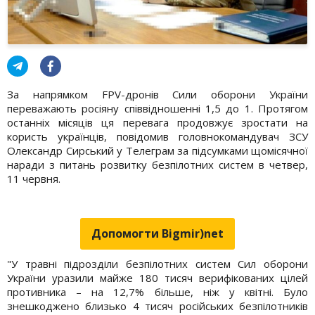
За напрямком FPV-дронів Сили оборони України
переважають росіяну співвідношенні 1,5 до 1. Протягом
останніх місяців ця перевага продовжує зростати на
користь українців, повідомив головнокомандувач ЗСУ
Олександр Сирський у Телеграм за підсумками щомісячної
наради з питань розвитку безпілотних систем в четвер,
11 червня.
Допомогти Bigmir)net
"У травні підрозділи безпілотних систем Сил оборони
України уразили майже 180 тисяч верифікованих цілей
противника – на 12,7% більше, ніж у квітні. Було
знешкоджено близько 4 тисяч російських безпілотників