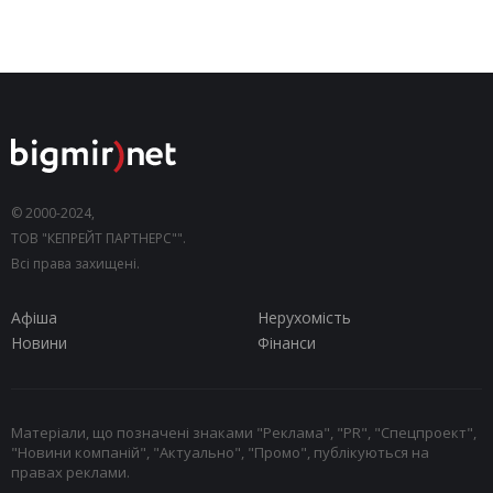
© 2000-2024,
ТОВ "КЕПРЕЙТ ПАРТНЕРС"".
Всі права захищені.
Афіша
Нерухомість
Новини
Фінанси
Матеріали, що позначені знаками "Реклама", "PR", "Спецпроект",
"Новини компаній", "Актуально", "Промо", публікуються на
правах реклами.