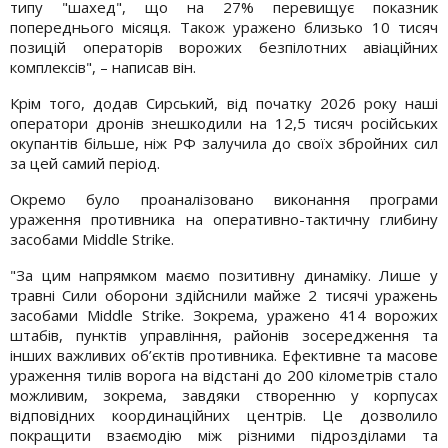
типу "шахед", що на 27% перевищує показник
попереднього місяця. Також уражено близько 10 тисяч
позицій операторів ворожих безпілотних авіаційних
комплексів", – написав він.
Крім того, додав Сирський, від початку 2026 року наші
оператори дронів знешкодили на 12,5 тисяч російських
окупантів більше, ніж РФ залучила до своїх збройних сил
за цей самий період.
Окремо було проаналізовано виконання програми
ураження противника на оперативно-тактичну глибину
засобами Middle Strike.
"За цим напрямком маємо позитивну динаміку. Лише у
травні Сили оборони здійснили майже 2 тисячі уражень
засобами Middle Strike. Зокрема, уражено 414 ворожих
штабів, пунктів управління, районів зосередження та
інших важливих об’єктів противника. Ефективне та масове
ураження тилів ворога на відстані до 200 кілометрів стало
можливим, зокрема, завдяки створенню у корпусах
відповідних координаційних центрів. Це дозволило
покращити взаємодію між різними підрозділами та