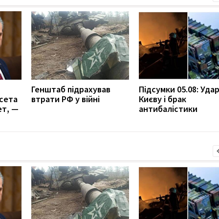
Генштаб підрахував
Підсумки 05.08: Удар
сета
втрати РФ у війні
Києву і брак
ет, —
антибалістики