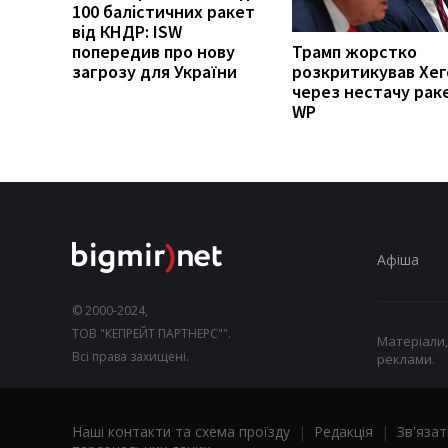
100 балістичних ракет
від КНДР: ISW
попередив про нову
Трамп жорстко
загрозу для України
розкритикував Хег
через нестачу рак
WP
Афіша
© 2000-2024,
ТОВ "КЕПРЕЙТ ПАРТНЕРС"".
Матеріали,
Всі права захищені.
реклами.
Наші контакти та схема проїзду
|
Редакція
|
Зв'язат