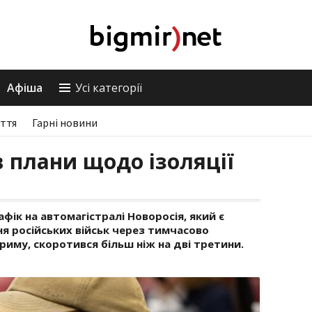
Афіша
Усі категорії
ття
Гарні новини
 плани щодо ізоляції
фік на автомагістралі Новоросія, який є
 російських військ через тимчасово
риму, скоротився більш ніж на дві третини.