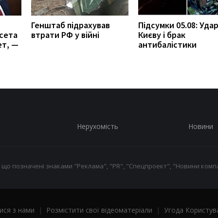
Генштаб підрахував
Підсумки 05.08: Удар
сета
втрати РФ у війні
Києву і брак
ет, —
антибалістики
Нерухомість
Новини
 що позначені знаками "Реклама", "PR", "Спецпроект", "Новини компа
ися з нами
|
Розмістити свої відеоматеріали
|
Угода Користув