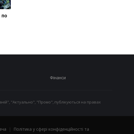
 по
В Італії дві доби шукали
Гелікоптер Трампа
викинутий лотерейний
наблизився на
білет з виграшем у
небезпечну відстань
мільйон
пасажирського літак
Фінанси
ній", "Актуально", "Промо", публікуються на правах
ача
|
Політика у сфері конфіденційності та