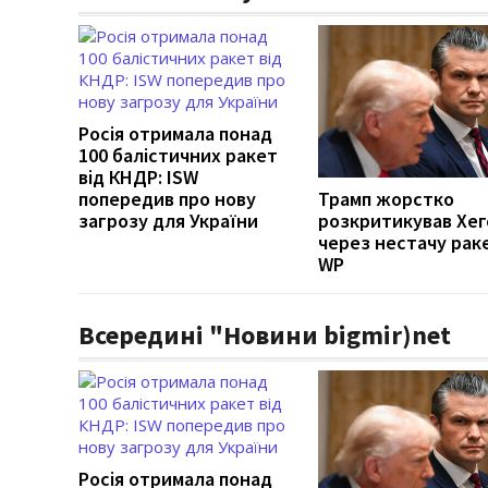
Росія отримала понад
100 балістичних ракет
від КНДР: ISW
попередив про нову
Трамп жорстко
загрозу для України
розкритикував Хег
через нестачу рак
WP
Всередині "Новини bigmir)net
Росія отримала понад