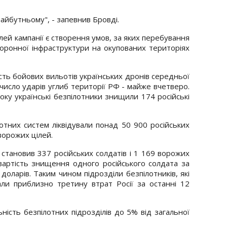
айбутньому", - запевнив Бровді.
лей кампанії є створення умов, за яких перебування
боронної інфраструктури на окупованих територіях
ість бойових вильотів українських дронів середньої
к число ударів углиб території РФ - майже вчетверо.
року українські безпілотники знищили 174 російські
отних систем ліквідували понад 50 900 російських
ворожих цілей.
тановив 337 російських солдатів і 1 169 ворожих
вартість знищення одного російського солдата за
доларів. Таким чином підрозділи безпілотників, які
али приблизно третину втрат Росії за останні 12
ність безпілотних підрозділів до 5% від загальної