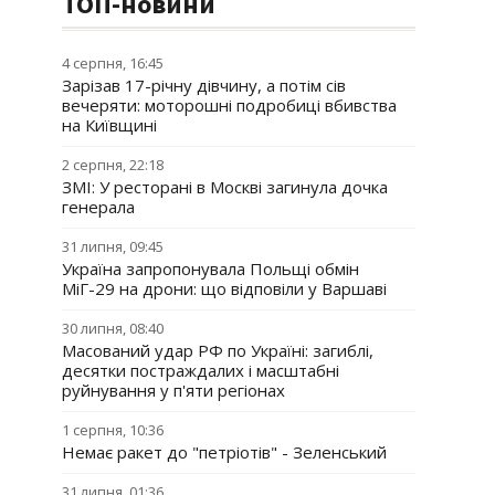
ТОП-новини
4 серпня, 16:45
Зарізав 17-річну дівчину, а потім сів
вечеряти: моторошні подробиці вбивства
на Київщині
2 серпня, 22:18
ЗМІ: У ресторані в Москві загинула дочка
генерала
31 липня, 09:45
Україна запропонувала Польщі обмін
МіГ-29 на дрони: що відповіли у Варшаві
30 липня, 08:40
Масований удар РФ по Україні: загиблі,
десятки постраждалих і масштабні
руйнування у п'яти регіонах
1 серпня, 10:36
Немає ракет до "петріотів" - Зеленський
31 липня, 01:36