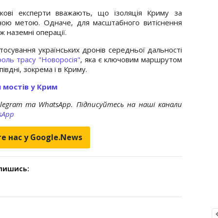
ькові експерти вважають, що ізоляція Криму за
ною метою. Одначе, для масштабного витіснення
ж наземні операції.
тосування українських дронів середньої дальності
роль трасу "Новоросія"
, яка є ключовим маршрутом
півдні, зокрема і в Криму.
 мостів у Крим
elegram та WhatsApp. Підписуйтесь на наші канали
sApp
е нас у Google.News
дпишись: