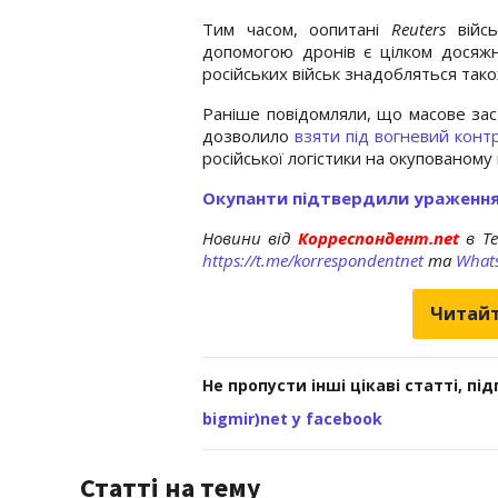
Тим часом, оопитані
Reuters
війс
допомогою дронів є цілком досяж
російських військ знадобляться тако
Раніше повідомляли, що масове зас
дозволило
взяти під вогневий конт
російської логістики на окупованому 
Окупанти підтвердили ураження
Новини від
Корреспондент.net
в T
https://t.me/korrespondentnet
та
What
Читайт
Не пропусти інші цікаві статті, пі
bigmir)net у facebook
Статті на тему