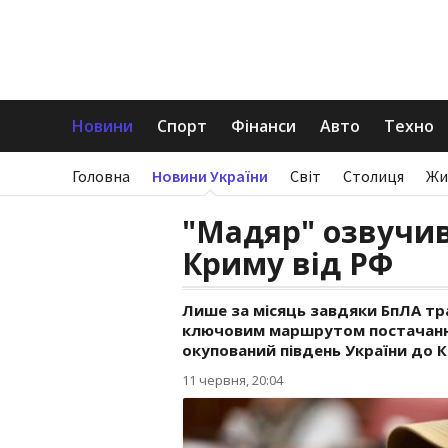
Новини
Спорт
Фінанси
Авто
Техно
Головна
Новини України
Світ
Столиця
Жи
"Мадяр" озвучив
Криму від РФ
Лише за місяць завдяки БпЛА тра
ключовим маршрутом постачання
окупований південь України до К
11 червня, 20:04