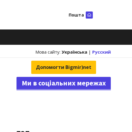
Пошта
Шукати
Мова сайту:
Українська
|
Русский
Допомогти Bigmir)net
Ми в соціальних мережах