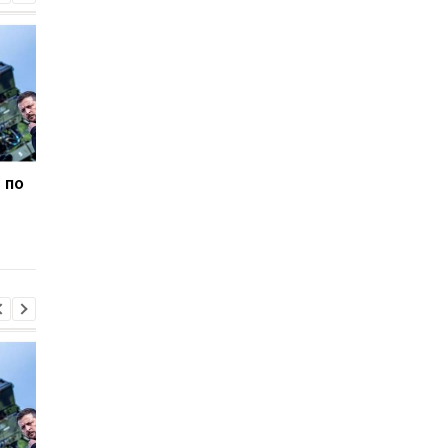
 по
В Італії дві доби шукали
Гелікоптер Трампа
викинутий лотерейний
наблизився на
білет з виграшем у
небезпечну відстань
мільйон
пасажирського літак