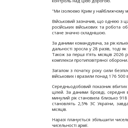
контроль над цією дорогою.
"Ми ізолюємо Крим у найближчому м
Військовий зазначив, що однією з ці
російських військових та робота о
стане значно складнішою.
За даними командувача, за рік кільк
дальності зросла у 28 разів, тоді я
Також за перші п’ять місяців 2026 
комплекси протиповітряної оборони.
Загалом з початку року сили безпіл
військових і вразили понад 176 500 
Середньодобовий показник вбитих с
цілей. За даними Бровді, середня 
минулий рік становила близько 918 
становлять 2,5% ЗС України, завд
місяців.
Наразі планується збільшити чисель
чисельності армії.