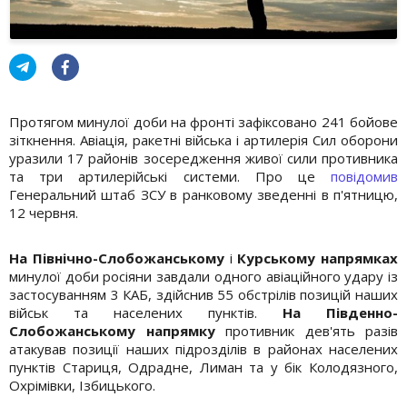
Протягом минулої доби на фронті зафіксовано 241 бойове
зіткнення. Авіація, ракетні війська і артилерія Сил оборони
уразили 17 районів зосередження живої сили противника
та три артилерійські системи. Про це
повідомив
Генеральний штаб ЗСУ в ранковому зведенні в п'ятницю,
12 червня.
На Північно-Слобожанському
і
Курському напрямках
минулої доби росіяни завдали одного авіаційного удару із
застосуванням 3 КАБ, здійснив 55 обстрілів позицій наших
військ та населених пунктів.
На Південно-
Слобожанському напрямку
противник дев'ять разів
атакував позиції наших підрозділів в районах населених
пунктів Стариця, Одрадне, Лиман та у бік Колодязного,
Охрімівки, Ізбицького.