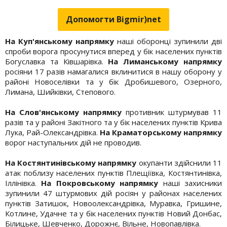
Допомогти Bigmir)net
На Куп'янському напрямку
наші оборонці зупинили дві
спроби ворога просунутися вперед у бік населених пунктів
Богуславка та Ківшарівка.
На Лиманському напрямку
росіяни 17 разів намагалися вклинитися в нашу оборону у
районі Новоселівки та у бік Дробишевого, Озерного,
Лимана, Шийківки, Степового.
На Слов'янському напрямку
противник штурмував 11
разів та у районі Закітного та у бік населених пунктів Крива
Лука, Рай-Олександрівка.
На Краматорському напрямку
ворог наступальних дій не проводив.
На Костянтинівському напрямку
окупанти здійснили 11
атак поблизу населених пунктів Плещіївка, Костянтинівка,
Іллінівка.
На Покровському напрямку
наші захисники
зупинили 47 штурмових дій росіян у районах населених
пунктів Затишок, Новоолександрівка, Муравка, Гришине,
Котлине, Удачне та у бік населених пунктів Новий Донбас,
Білицьке, Шевченко, Дорожнє, Вільне, Новопавлівка.