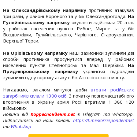
На Олександрівському напрямку
противник атакував
три рази, у районі Вороного та у бік Олександрограда.
На
Гуляйпільському напрямку
окупанти здійснили 20 атак
у районах населених пунктів Рибне, Мирне та у бік
Воздвижівки, Гуляйпільського, Чарівного, Староукраїнки,
Верхньої Терси.
На Оріхівському напрямку
наші захисники зупинили дві
спроби противника просунутися вперед у районах
населених пунктів Степногірськ та Малі Щербаки.
На
Придніпровському напрямку
українські підрозділи
зупинили одну ворожу атаку в бік Антонівського мосту.
Нагадаємо, загалом минулої доби
втрати російських
загарбників склали 1300 осіб
. З початку повномасштабного
вторгнення в Україну армія Росії втратила 1 380 120
військових.
Новини від
Корреспондент.net
в Telegram та WhatsApp.
Підписуйтесь на наші канали
https://t.me/korrespondentnet
та
WhatsApp