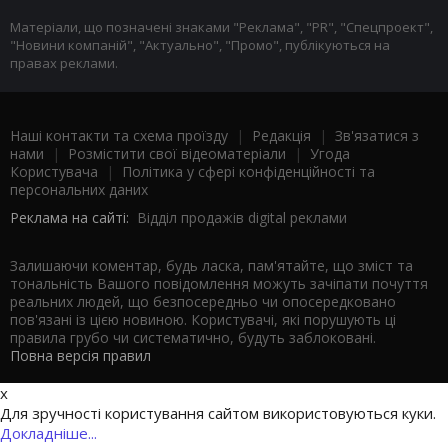
Матеріали, що позначені знаками "Реклама", "PR", "Спецпроект",
"Новини компаній", "Актуально", "Промо", публікуються на
правах реклами.
Наші контакти та схема проїзду
|
Редакція
|
Зв'язатися з
нами
|
Розмістити свої відеоматеріали
|
Угода
Користувача
|
Політика у сфері конфіденційності та
персональних даних
Реклама на сайті:
Відділ продажів digital реклами
Залишаючи коментар, будь ласка, пам'ятайте, що зміст та
тональність Вашого повідомлення можуть зачіпати почуття
реальних людей, що безпосередньо чи опосередковано
пов'язані із цією новиною. Користувачі, які порушують ці
правила грубо чи систематично, будуть заблоковані.
Повна версія правил
x
Для зручності користування сайтом використовуються куки.
Докладніше...