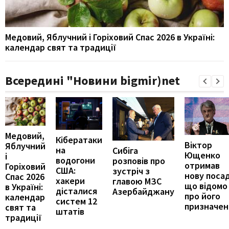
Медовий, Яблучний і Горіховий Спас 2026 в Україні:
календар свят та традиції
Всередині "Новини bigmir)net
Медовий,
Кібератаки
Віктор
Яблучний
на
Сибіга
Ющенко
і
водогони
розповів про
отримав
Горіховий
США:
зустріч з
нову посад
Спас 2026
хакери
главою МЗС
що відомо
в Україні:
дісталися
Азербайджану
про його
календар
систем 12
призначен
свят та
штатів
традиції