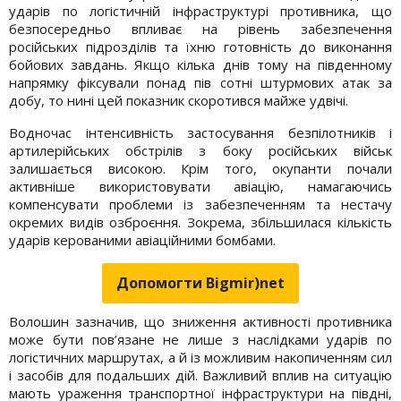
ударів по логістичній інфраструктурі противника, що
безпосередньо впливає на рівень забезпечення
російських підрозділів та їхню готовність до виконання
бойових завдань. Якщо кілька днів тому на південному
напрямку фіксували понад пів сотні штурмових атак за
добу, то нині цей показник скоротився майже удвічі.
Водночас інтенсивність застосування безпілотників і
артилерійських обстрілів з боку російських військ
залишається високою. Крім того, окупанти почали
активніше використовувати авіацію, намагаючись
компенсувати проблеми із забезпеченням та нестачу
окремих видів озброєння. Зокрема, збільшилася кількість
ударів керованими авіаційними бомбами.
Допомогти Bigmir)net
Волошин зазначив, що зниження активності противника
може бути пов’язане не лише з наслідками ударів по
логістичних маршрутах, а й із можливим накопиченням сил
і засобів для подальших дій. Важливий вплив на ситуацію
мають ураження транспортної інфраструктури на півдні,