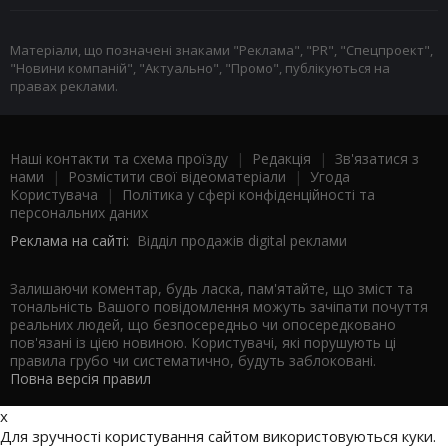
Матеріали, що позначені знаками "Реклама", "PR", "Спецпроект",
"Новини компаній", "Актуально", "Промо", публікуються на
правах реклами.
Наші контакти та схема проїзду
|
Редакція
|
Зв'язатися з
нами
|
Розмістити свої відеоматеріали
|
Угода
Користувача
|
Політика у сфері конфіденційності та
персональних даних
Реклама на сайті:
Відділ продажів digital реклами
Залишаючи коментар, будь ласка, пам'ятайте, що зміст та
тональність Вашого повідомлення можуть зачіпати почуття
реальних людей, що безпосередньо чи опосередковано
пов'язані із цією новиною. Користувачі, які порушують ці
правила грубо чи систематично, будуть заблоковані.
Повна версія правил
x
Для зручності користування сайтом використовуються куки.