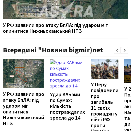
У РФ заявили про атаку БпЛА: під ударом міг
опинитися Нижньокамський НПЗ
Всередині "Новини bigmir)net
У Перу
У 
повідомили
У РФ заявили про
Удар КАБами
По
про
атаку БпЛА: під
по Сумах:
пр
загибель
ударом міг
кількість
ак
11 своїх
опинитися
постраждалих
на
громадян у
Нижньокамський
зросла до 14
та
війні РФ
НПЗ
ди
проти
ук