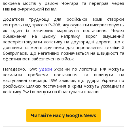
зокрема мостів у районі Чонгара та переправ через
Північно-Кримський канал.
Додаткові труднощі для російської армії створює
контроль над трасою Р-208, яку окупанти використовують
як один із ключових маршрутів постачання. Через
обмеження на цьому напрямку ворог змушений
переорієнтовувати логістику на другорядні дороги, що є
довшими та менш зручними для перевезення техніки й
боєприпасів, що негативно позначається на швидкості та
ефективності забезпечення військ.
Нагадаємо, ISW:
удари
України по логістиці РФ можуть
посилити проблеми постачання та вплинути на
наступальні операції. ISW заявляє, що удари України по
російських шляхах постачання в Крим можуть ускладнити
логістику РФ і вплинути на її наступальні плани.
Читайте нас у Google.News