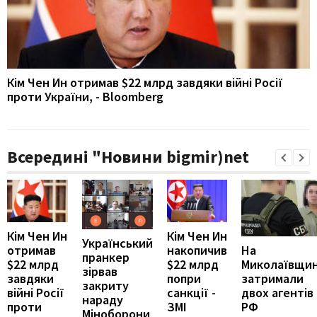
Кім Чен Ин отримав $22 млрд завдяки війні Росії
проти України, - Bloomberg
Всередині "Новини bigmir)net
Кім Чен Ин
Кім Чен Ин
Український
накопичив
На
отримав
пранкер
$22 млрд
Миколаївщин
$22 млрд
зірвав
попри
затримали
завдяки
закриту
санкції -
двох агентів
війні Росії
нараду
ЗМІ
РФ
проти
Міноборони