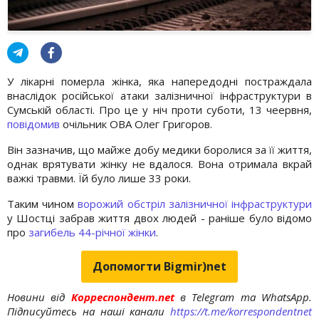
У лікарні померла жінка, яка напередодні постраждала
внаслідок російської атаки залізничної інфраструктури в
Сумській області. Про це у ніч проти суботи, 13 чеервня,
повідомив
очільник ОВА Олег Григоров.
Він зазначив, що майже добу медики боролися за її життя,
однак врятувати жінку не вдалося. Вона отримала вкрай
важкі травми. Їй було лише 33 роки.
Таким чином
ворожий обстріл залізничної інфраструктури
у Шостці забрав життя двох людей - раніше було відомо
про
загибель 44-річної жінки
.
Допомогти Bigmir)net
Новини від
Корреспондент.net
в Telegram та WhatsApp.
Підписуйтесь на наші канали
https://t.me/korrespondentnet