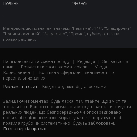
Новини
Фінанси
Матеріали, що позначені знаками "Реклама", "PR", "Спецпроект",
"Новини компаній", "Актуально", "Промо", публікуються на
правах реклами.
Наші контакти та схема проїзду
|
Редакція
|
Зв'язатися з
нами
|
Розмістити свої відеоматеріали
|
Угода
Користувача
|
Політика у сфері конфіденційності та
персональних даних
Реклама на сайті:
Відділ продажів digital реклами
Залишаючи коментар, будь ласка, пам'ятайте, що зміст та
тональність Вашого повідомлення можуть зачіпати почуття
реальних людей, що безпосередньо чи опосередковано
пов'язані із цією новиною. Користувачі, які порушують ці
правила грубо чи систематично, будуть заблоковані.
Повна версія правил