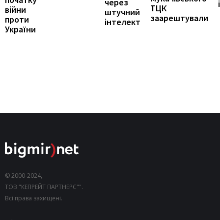
через
ТЦК
війни
штучний
заарештували
проти
інтелект
України
© 2000-2024,
ТОВ "КЕПРЕЙТ ПАРТНЕРС"".
Всі права захищені.