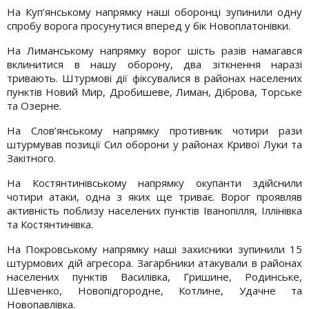
На Куп’янському напрямку наші оборонці зупинили одну
спробу ворога просунутися вперед у бік Новоплатонівки.
На Лиманському напрямку ворог шість разів намагався
вклинитися в нашу оборону, два зіткнення наразі
тривають. Штурмові дії фіксувалися в районах населених
пунктів Новий Мир, Дробишеве, Лиман, Діброва, Торське
та Озерне.
На Слов’янському напрямку противник чотири рази
штурмував позиції Сил оборони у районах Кривої Луки та
Закітного.
На Костянтинівському напрямку окупанти здійснили
чотири атаки, одна з яких ще триває. Ворог проявляв
активність поблизу населених пунктів Іванопілля, Іллінівка
та Костянтинівка.
На Покровському напрямку наші захисники зупинили 15
штурмових дій агресора. Загарбники атакували в районах
населених пунктів Василівка, Гришине, Родинське,
Шевченко, Новопідгородне, Котлине, Удачне та
Новопавлівка.