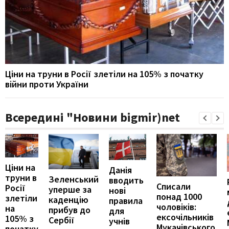
Ціни на труни в Росії злетіли на 105% з початку
війни проти України
Всередині "Новини bigmir)net
Ціни на
Данія
труни в
Зеленський
вводить
Списали
Росії
уперше за
нові
понад 1000
злетіли
каденцію
правила
чоловіків:
на
прибув до
для
ексочільників
105% з
Сербії
учнів
Мукачівського
початку