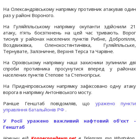
На Олександрівському напрямку противник атакував один
раз у районі Вороного.
На Гуляйпільському напрямку окупанти здійснили 21
атаку, п'ять боєзіткнень на цей час тривають. Ворог
тиснув у районах населених пунктів Рибне, Добропілля,
Воздвижівка, Оленокостянтинівка, Гуляйпільське,
Тернувате, Залізничне, Верхня Терса та Чарівне.
На Оріхівському напрямку наші захисники зупинили дві
спроби противника просунутися вперед у районах
населених пунктів Степове та Степногірськ.
На Придніпровському напрямку зафіксовано одну атаку
ворога в напрямку Антонівського мосту.
Раніше Генштаб повідомляв, що
уражено пункти
управління батальйонів РФ
.
У Росії уражено важливий нафтовий об'єкт -
Генштаб
Новини від
Корреспондент.net
в Telegram та WhatsApp.