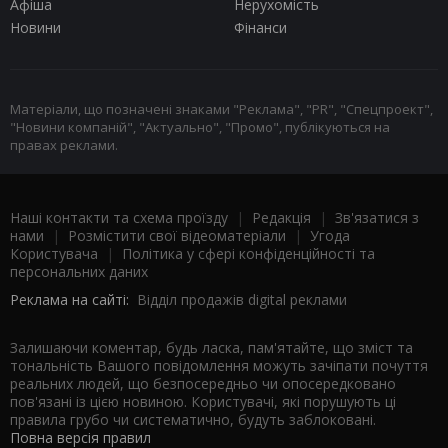
Афіша
Нерухомість
Новини
Фінанси
Матеріали, що позначені знаками "Реклама", "PR", "Спецпроект",
"Новини компаній", "Актуально", "Промо", публікуються на
правах реклами.
Наші контакти та схема проїзду
|
Редакція
|
Зв'язатися з
нами
|
Розмістити свої відеоматеріали
|
Угода
Користувача
|
Політика у сфері конфіденційності та
персональних даних
Реклама на сайті:
Відділ продажів digital реклами
Залишаючи коментар, будь ласка, пам'ятайте, що зміст та
тональність Вашого повідомлення можуть зачіпати почуття
реальних людей, що безпосередньо чи опосередковано
пов'язані із цією новиною. Користувачі, які порушують ці
правила грубо чи систематично, будуть заблоковані.
Повна версія правил