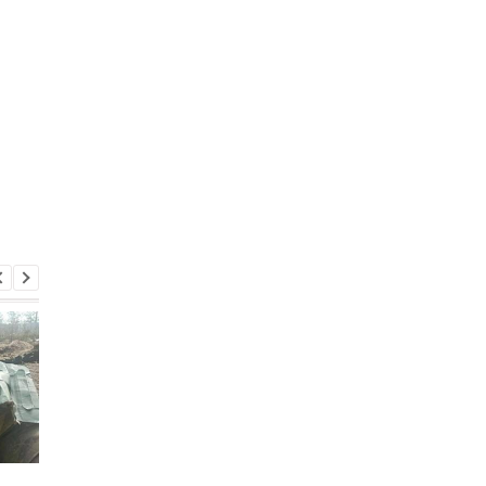
Підсумки 05.08: Удар по
В Італії дві доби шу