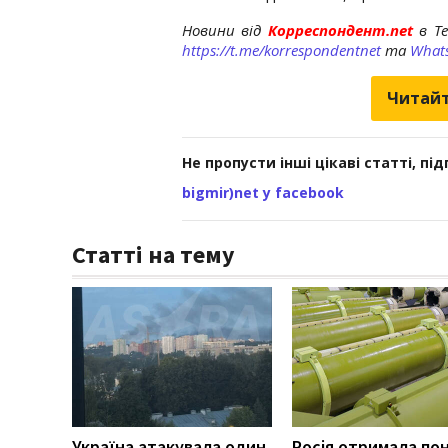
Новини від
Корреспондент.net
в T
https://t.me/korrespondentnet
та
What
Читайт
Не пропусти інші цікаві статті, пі
bigmir)net у facebook
Статті на тему
Україна атакувала один
Росія отримала по