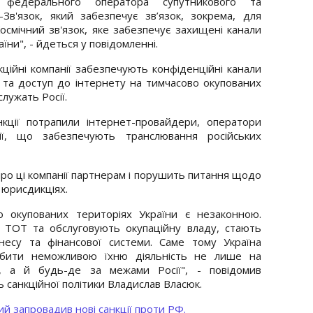
 федерального оператора супутникового та
-Зв'язок, який забезпечує зв’язок, зокрема, для
Космічний зв'язок, яке забезпечує захищені канали
їни", - йдеться у повідомленні.
кційні компанії забезпечують конфіденційні канали
ди та доступ до інтернету на тимчасово окупованих
служать Росії.
кції потрапили інтернет-провайдери, оператори
нії, що забезпечують транслювання російських
ро ці компанії партнерам і порушить питання щодо
 юрисдикціях.
о окупованих територіях України є незаконною.
а ТОТ та обслуговують окупаційну владу, стають
несу та фінансової системи. Саме тому Україна
робити неможливою їхню діяльність не лише на
х, а й будь-де за межами Росії", - повідомив
санкційної політики Владислав Власюк.
й запровадив нові санкції проти РФ.