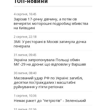
ТОП-новини
4 серпня, 16:45
Зарізав 17-річну дівчину, а потім сів
вечеряти: моторошні подробиці вбивства
на Київщині
2 серпня, 22:18
ЗМІ: У ресторані в Москві загинула дочка
генерала
31 липня, 09:45
Україна запропонувала Польщі обмін
МіГ-29 на дрони: що відповіли у Варшаві
30 липня, 08:40
Масований удар РФ по Україні: загиблі,
десятки постраждалих і масштабні
руйнування у п'яти регіонах
1 серпня, 10:36
Немає ракет до "петріотів" - Зеленський
31 липня, 01:36