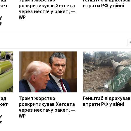
акет
розкритикував Хегсета
втрати РФ у війні
через нестачу ракет, —
у
WP
ни
над
Трамп жорстко
Генштаб підрахував
акет
розкритикував Хегсета
втрати РФ у війні
через нестачу ракет, —
у
WP
ни