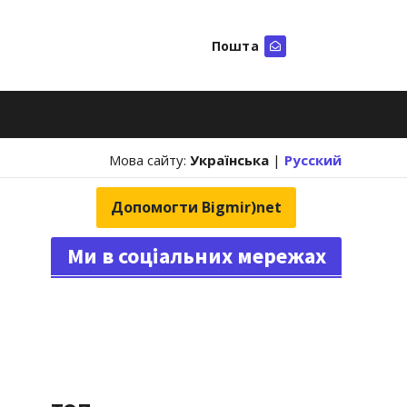
Пошта
Шукати
Мова сайту:
Українська
|
Русский
Допомогти Bigmir)net
Ми в соціальних мережах