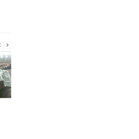
Києву і брак
викинутий лотерейн
антибалістики
білет з виграшем у
мільйон
Підсумки 05.08: Удар по
В Італії дві доби шу
Києву і брак
викинутий лотерейн
антибалістики
білет з виграшем у
мільйон