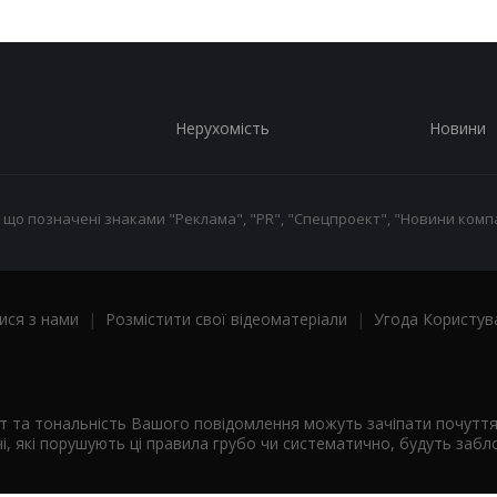
Нерухомість
Новини
 що позначені знаками "Реклама", "PR", "Спецпроект", "Новини компа
ися з нами
|
Розмістити свої відеоматеріали
|
Угода Користув
ст та тональність Вашого повідомлення можуть зачіпати почутт
і, які порушують ці правила грубо чи систематично, будуть забло