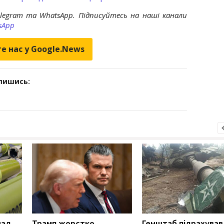
elegram та WhatsApp. Підписуйтесь на наші канали
sApp
е нас у Google.News
дпишись:
над
Трамп жорстко
Генштаб підрахував