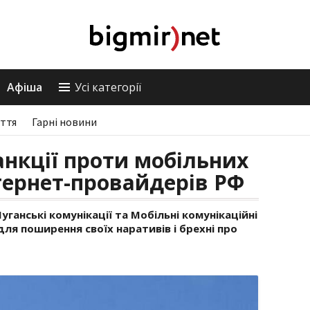
Афіша
Усі категорії
ття
Гарні новини
нкції проти мобільних
нтернет-провайдерів РФ
уганські комунікації та Мобільні комунікаційні
для поширення своїх наративів і брехні про