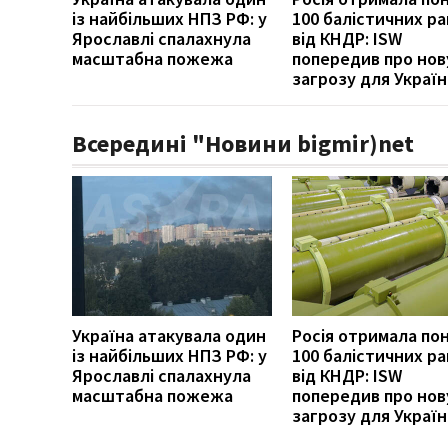
із найбільших НПЗ РФ: у
100 балістичних р
Ярославлі спалахнула
від КНДР: ISW
масштабна пожежа
попередив про нов
загрозу для Украї
Всередині "Новини bigmir)net
Україна атакувала один
Росія отримала по
із найбільших НПЗ РФ: у
100 балістичних р
Ярославлі спалахнула
від КНДР: ISW
масштабна пожежа
попередив про нов
загрозу для Украї