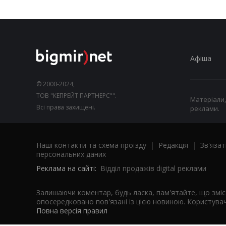
Афіша
© 2000-2024,
ТОВ "КЕПРЕЙТ ПАРТНЕРС"".
Матеріали,
Всі права захищені.
реклами.
Наші контакти та схема проїзду
|
Редакція
|
Зв'язат
персональних даних
Реклама на сайті:
Відділ продажів digital реклами
Залишаючи коментар, будь ласка, пам'ятайте, що змі
опосередковано пов'язані із цією новиною. Користувач
Повна версія правил