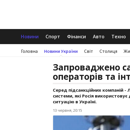
Новини
Спорт
Фінанси
Авто
Техно
Головна
Новини України
Світ
Столиця
Жи
Запроваджено са
операторів та і
Серед підсанкційних компаній - Л
системи, які Росія використовує 
ситуацію в Україні.
13 червня, 20:15