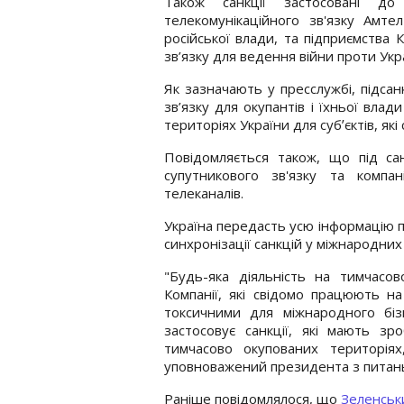
Також санкції застосовані до
телекомунікаційного зв'язку Амтел
російської влади, та підприємства 
зв’язку для ведення війни проти Укра
Як зазначають у пресслужбі, підсан
зв’язку для окупантів і їхньої вла
територіях України для субʼєктів, які 
Повідомляється також, що під сан
супутникового зв'язку та компа
телеканалів.
Україна передасть усю інформацію п
синхронізації санкцій у міжнародних
"Будь-яка діяльність на тимчасов
Компанії, які свідомо працюють н
токсичними для міжнародного біз
застосовує санкції, які мають з
тимчасово окупованих територія
уповноважений президента з питань 
Раніше повідомлялося, що
Зеленськи