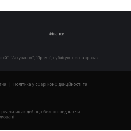
Фінанси
ній", "Актуально", "Промо", публікуються на правах
ача
|
Політика у сфері конфіденційності та
я реальних людей, що безпосередньо чи
ковані.