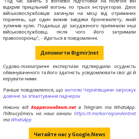
"Під час занять з вогневої підготовки на полігоні він
відкрив прицільний вогонь по трьох інструкторах. Двоє
військовослужбовців загинули на місці від отриманих
поранень, ще один вижив завдяки бронежилету, який
зупинив кулю. Подальші дії засудженого припинили інші
військовослужбовці, після чого його затримали
правоохоронці", - йдеться в повідомленні.
Допомогти Bigmir)net
Судово-психіатричні експертизи підтвердили осудність
обвинуваченого та його здатність усвідомлювати свої дії й
керувати ними.
Раніше повідомлялося, що
жителю Чернігівщини загрожує
довічне за зґвалтування падчерок
Новини від
Корреспондент.net
в Telegram та WhatsApp.
Підписуйтесь на наші канали
https://t.me/korrespondentnet
та
WhatsApp
Читайте нас у Google.News