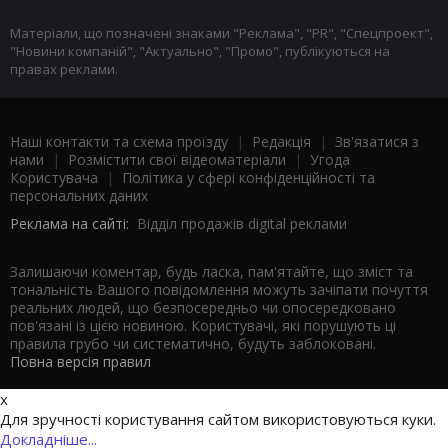
Матеріали, що позначені знаками "Реклама", "PR", "Спецпроект",
"Новини компаній", "Актуально", "Промо", публікуються на
правах реклами.
Наші контакти та схема проїзду
|
Редакція
|
Зв'язатися з
нами
|
Розмістити свої відеоматеріали
|
Угода
Користувача
|
Політика у сфері конфіденційності та
персональних даних
Реклама на сайті:
Відділ продажів digital реклами
Залишаючи коментар, будь ласка, пам'ятайте, що зміст та
тональність Вашого повідомлення можуть зачіпати почуття
реальних людей, що безпосередньо чи опосередковано
пов'язані із цією новиною. Користувачі, які порушують ці
правила грубо чи систематично, будуть заблоковані.
Повна версія правил
x
Для зручності користування сайтом використовуються куки.
Докладніше...