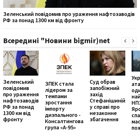
Зеленський повідомив про ураження нафтозаводів
РФ за понад 1300 км від фронту
Всередині "Новини bigmir)net
Укр
Зеленський
Суд обрав
ЗПЕК стала
ат
повідомив
запобіжний
лідером за
оди
про ураження
захід
темпами
на
нафтозаводів
Стефанішиній
зростання
НПЗ
РФ за понад
у справі про
імпорту
Яр
1300 км від
незаконне
дизпального -
сп
фронту
збагачення
Консалтингова
ма
група «А-95»
по