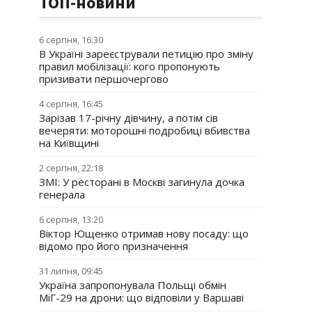
ТОП-новини
6 серпня, 16:30
В Україні зареєстрували петицію про зміну
правил мобілізації: кого пропонують
призивати першочергово
4 серпня, 16:45
Зарізав 17-річну дівчину, а потім сів
вечеряти: моторошні подробиці вбивства
на Київщині
2 серпня, 22:18
ЗМІ: У ресторані в Москві загинула дочка
генерала
6 серпня, 13:20
Віктор Ющенко отримав нову посаду: що
відомо про його призначення
31 липня, 09:45
Україна запропонувала Польщі обмін
МіГ-29 на дрони: що відповіли у Варшаві