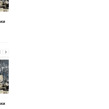
Навроцький пообіцяв
Після масованих ата
аки
допомогати Україні
РФ кияни ще рішучі
"бити московитів"
відкидають
територіальні посту
опитування
Навроцький пообіцяв
Після масованих ата
аки
допомогати Україні
РФ кияни ще рішучі
"бити московитів"
відкидають