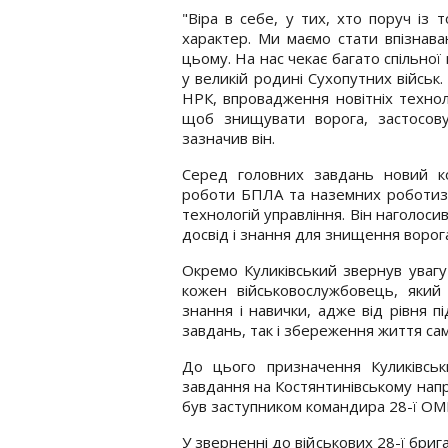
"Віра в себе, у тих, хто поруч із
характер. Ми маємо стати впізнава
цьому. На нас чекає багато спільної
у великій родині Сухопутних війсь
НРК, впровадження новітніх технол
щоб знищувати ворога, застосову
зазначив він.
Серед головних завдань новий к
роботи БПЛА та наземних роботизо
технологій управління. Він наголос
досвід і знання для знищення ворог
Окремо Куликівський звернув увагу 
кожен військовослужбовець, який
знання і навички, адже від рівня 
завдань, так і збереження життя сам
До цього призначення Куликівськ
завдання на Костянтинівському напр
був заступником командира 28-ї ОМБ
У зверненні до військових 28-ї бриг