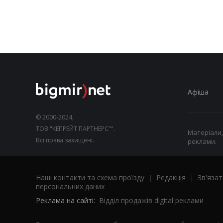
Афіша
© 2000-2024,
ТОВ "КЕПРЕЙТ ПАРТНЕРС"".
Матеріали,
Всі права захищені.
реклами.
Наші контакти та схема проїзду
|
Редакція
|
Зв'язат
персональних даних
Реклама на сайті:
Відділ продажів digital реклами