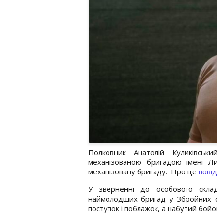
Полковник Анатолій Куликівськ
механізованою бригадою імені Л
механізовану бригаду. Про це
пові
У зверненні до особового скла
наймолодших бригад у Збройних си
поступок і поблажок, а набутий бой