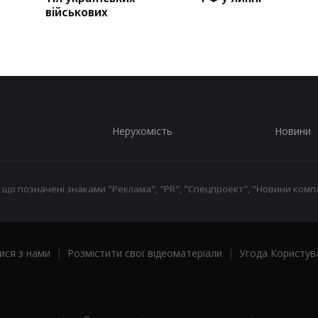
військових
Нерухомість
Новини
 що позначені знаками "Реклама", "PR", "Спецпроект", "Новини компа
ися з нами
|
Розмістити свої відеоматеріали
|
Угода Користув