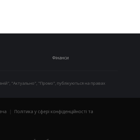
територіальні посту
опитування
Фінанси
ній", "Актуально", "Промо", публікуються на правах
ача
|
Політика у сфері конфіденційності та