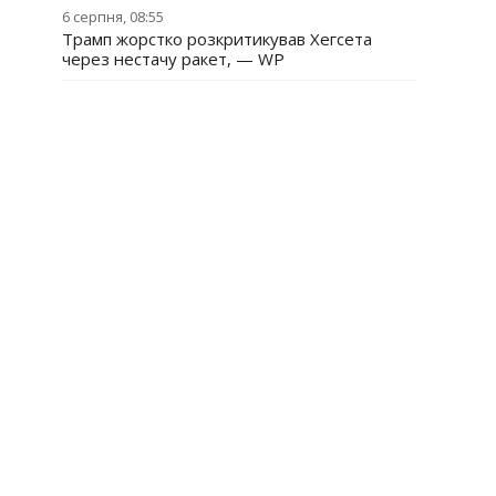
6 серпня, 08:55
Трамп жорстко розкритикував Хегсета
через нестачу ракет, — WP