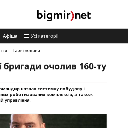
Афіша
Усі категорії
ття
Гарні новини
ї бригади очолив 160-ту
омандир назвав системну побудову і
них роботизованих комплексів, а також
й управління.