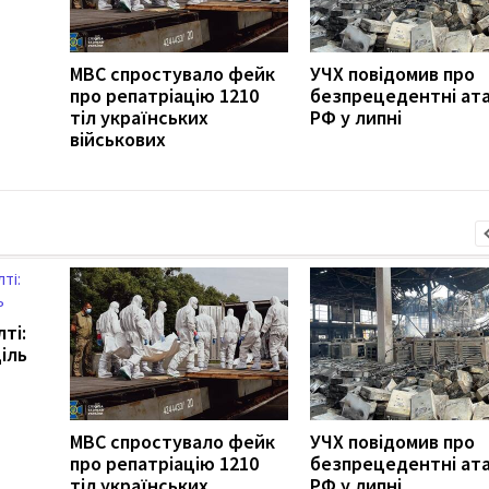
МВС спростувало фейк
УЧХ повідомив про
про репатріацію 1210
безпрецедентні ат
тіл українських
РФ у липні
військових
ті:
іль
МВС спростувало фейк
УЧХ повідомив про
про репатріацію 1210
безпрецедентні ат
тіл українських
РФ у липні