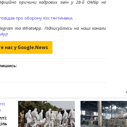
Офіційно причини кадрових змін у 28-й ОМБр не
повідав про оборону Костянтинівки
.
elegram та WhatsApp. Підписуйтесь на наші канали
sApp
е нас у Google.News
дпишись:
ті:
іль