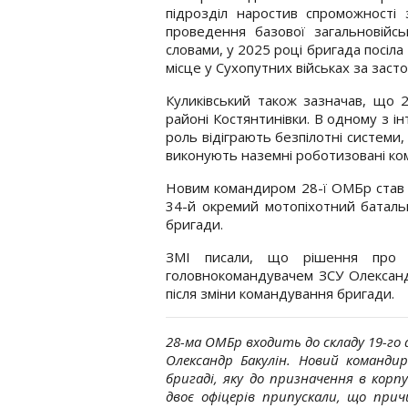
підрозділ наростив спроможності 
проведення базової загальновійсь
словами, у 2025 році бригада посіла
місце у Сухопутних військах за заст
Куликівський також зазначав, що
районі Костянтинівки. В одному з і
роль відіграють безпілотні системи
виконують наземні роботизовані ко
Новим командиром 28-ї ОМБр став 
34-й окремий мотопіхотний батальй
бригади.
ЗМІ писали, що рішення про 
головнокомандувачем ЗСУ Олександ
після зміни командування бригади.
28-ма ОМБр входить до складу 19-го 
Олександр Бакулін. Новий командир
бригаді, яку до призначення в корп
двоє офіцерів припускали, що при