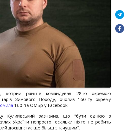
ий, котрий раніше командував 28-ю окремою
ицарів Зимового Походу, очолив 160-ту окрему
домила
160-та ОМБр у Facebook.
ду Куликівський зазначив, що "бути однією з
лах України непросто, оскільки ніхто не робить
овий досвід стає ще більш значущим".