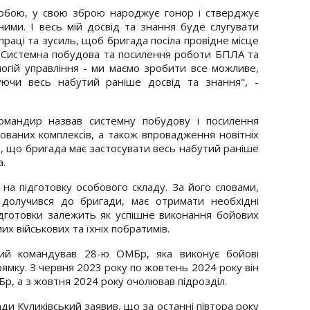
 тобою, у свою зброю народжує гонор і стверджує
ними. І весь мій досвід та знання буде слугувати
 праці та зусиль, щоб бригада посіла провідне місце
к. Системна побудова та посилення роботи БПЛА та
огій управління - ми маємо зробити все можливе,
ючи весь набутий раніше досвід та знання", -
омандир назвав системну побудову і посилення
ваних комплексів, а також впровадження новітніх
ив, що бригада має застосувати весь набутий раніше
а.
на підготовку особового складу. За його словами,
 долучився до бригади, має отримати необхідні
підготовки залежить як успішне виконання бойових
их військових та їхніх побратимів.
ий командував 28-ю ОМБр⁠, яка виконує бойові
ямку. З червня 2023 року по жовтень 2024 року він
р, а з жовтня 2024 року очолював підрозділ.
ади Куликівський заявив, що за останні півтора року