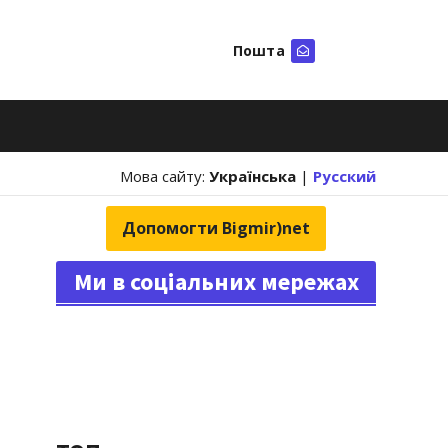
Пошта
Шукати
Мова сайту:
Українська
|
Русский
Допомогти Bigmir)net
Ми в соціальних мережах