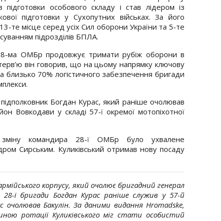
з підготовки особового складу і став лідером із
кової підготовки у Сухопутних військах. За його
 13-те місце серед усіх Сил оборони України та 5-те
осуванням підрозділів БПЛА.
 28-ма ОМБр продовжує тримати рубіж оборони в
нтерв’ю⁠ він говорив, що на цьому напрямку ключову
, а близько 70% логістичного забезпечення бригади
мплекси.
підполковник Богдан Курас, який раніше очолював
он Вовкодави у складі 57-ї окремої мотопіхотної
зміну командира 28-ї ОМБр було ухвалене
ром Сирським. Куликівський отримав нову посаду
армійського корпусу, який очолює бригадний генерал
 28-ї бригади Богдан Курас раніше служив у 57-й
ус очолював Бакулін. За даними видання Hromadske,
чиною ротації Куликівського міг стати особистий