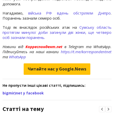
допомога.
Нагадаємо,
війська РФ вдень обстріляли Дніпро
.
Поранень зазнали семеро осіб.
Тоді як внаслідок російських атак на
Сумську область
протягом минулої доби загинули дві жінки, ще четверо
осіб зазнали поранень.
Новини від
Корреспондент.net
в Telegram та WhatsApp.
Підписуйтесь на наші канали
https://t.me/korrespondentnet
та
WhatsApp
Читайте нас у Google.News
Не пропусти інші цікаві статті, підпишись:
bigmir)net у facebook
Статті на тему