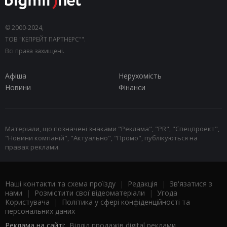
© 2000-2024,
ТОВ "КЕПРЕЙТ ПАРТНЕРС"".
Всі права захищені.
Афіша
Нерухомість
Новини
Фінанси
Матеріали, що позначені знаками "Реклама", "PR", "Спецпроект",
"Новини компаній", "Актуально", "Промо", публікуються на
правах реклами.
Наші контакти та схема проїзду
|
Редакція
|
Зв'язатися з
нами
|
Розмістити свої відеоматеріали
|
Угода
Користувача
|
Політика у сфері конфіденційності та
персональних даних
Реклама на сайті:
Відділ продажів digital реклами