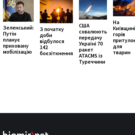
На
США
Зеленський:
Київщин
З початку
схвалюють
Путін
горів
доби
передачу
планує
притуло
відбулося
Україні 70
приховану
для
142
ракет
мобілізацію
тварин
боєзіткнення
ATACMS із
Туреччини