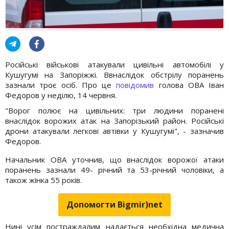
Російські військові атакували цивільні автомобілі у
Кушугумі на Запоріжжі. Ввнаслідок обстрілу поранень
зазнали троє осіб. Про це
повідомив
голова ОВА Іван
Федоров у неділю, 14 червня.
"Ворог полює на цивільних: три людини поранені
внаслідок ворожих атак на Запорізький район. Російські
дрони атакували легкові автівки у Кушугумі", - зазначив
Федоров.
Начальник ОВА уточнив, що внаслідок ворожої атаки
поранень зазнали 49- річний та 53-річний чоловіки, а
також жінка 55 років.
Допомогти Bigmir)net
Нині усім постраждалим надається необхідна медична