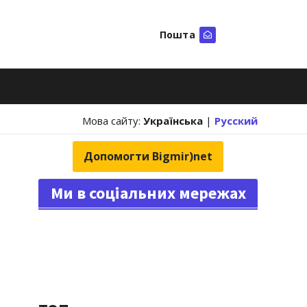
Пошта
Шукати
Мова сайту:
Українська
|
Русский
Допомогти Bigmir)net
Ми в соціальних мережах