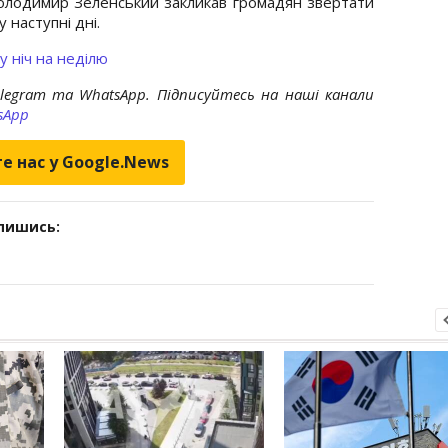
олодимир Зеленський закликав громадян звертати
у наступні дні.
у ніч на неділю
elegram та WhatsApp. Підписуйтесь на наші канали
sApp
е нас у Google.News
дпишись: