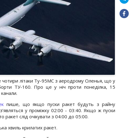
 чотири літаки Ту-95МС з аеродрому Оленья, що у
борти ТУ-160. Про це у ніч проти понеділка, 15
 канали.
ек
пише, що якщо пуски ракет будуть з райну
 з’являться у проміжку 02:00 - 03:40. Якщо ж пуски
о ракет слід очікувати з 04:00 до 05:00.
ька хвиль крилатих ракет.