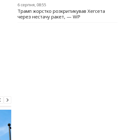
6 серпня, 08:55
Трамп жорстко розкритикував Хегсета
через нестачу ракет, — WP