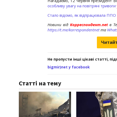
Нагадаємо, 12 червня президент В
особливу увагу на повітряні тривоги
Стало відомо, як відпрацювала ППО 
Новини від
Корреспондент.net
в T
https://t.me/korrespondentnet
та
What
Читайт
Не пропусти інші цікаві статті, пі
bigmir)net у facebook
Статті на тему