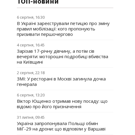
ТОП-новини
6 серпня, 16:30
В Україні зареєстрували петицію про зміну
правил мобілізації: кого пропонують
призивати першочергово
4 серпня, 16:45
Зарізав 17-річну дівчину, а потім сів
вечеряти: моторошні подробиці вбивства
на Київщині
2 серпня, 22:18
ЗМІ: У ресторані в Москві загинула дочка
генерала
6 серпня, 13:20
Віктор Ющенко отримав нову посаду: що
відомо про його призначення
31 липня, 09:45
Україна запропонувала Польщі обмін
МіГ-29 на дрони: що відповіли у Варшаві