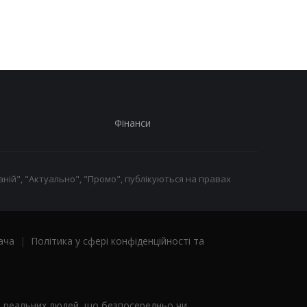
безпеку
Фінанси
ній", "Актуально", "Промо", публікуються на правах
ача
|
Політика у сфері конфіденційності та
я реальних людей, що безпосередньо чи