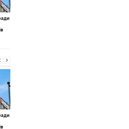
ради
На горі Петрос
Туреччина, Саудівсь
блискавка вразила двох
Аравія і Пакистан
ів
туристів
домовляться про
безпеку
ради
На горі Петрос
Туреччина, Саудівсь
блискавка вразила двох
Аравія і Пакистан
ів
туристів
домовляться про