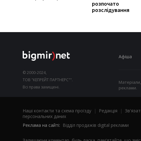
розпочато
розслідування
Афіша
© 2000-2024,
ТОВ "КЕПРЕЙТ ПАРТНЕРС"".
Матеріали,
Всі права захищені.
реклами.
Наші контакти та схема проїзду
|
Редакція
|
Зв'язат
персональних даних
Реклама на сайті:
Відділ продажів digital реклами
Залишаючи коментар, будь ласка, пам'ятайте, що змі