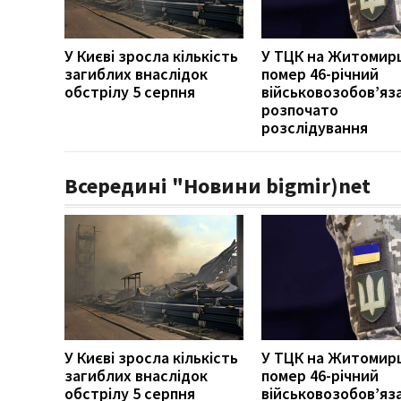
У Києві зросла кількість
У ТЦК на Житомир
загиблих внаслідок
помер 46-річний
обстрілу 5 серпня
військовозобов’яз
розпочато
розслідування
Всередині "Новини bigmir)net
У Києві зросла кількість
У ТЦК на Житомир
загиблих внаслідок
помер 46-річний
обстрілу 5 серпня
військовозобов’яз