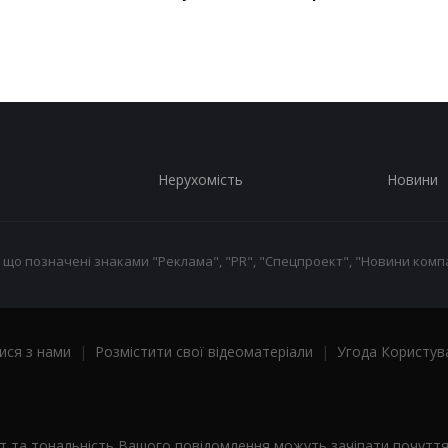
Нерухомість
Новини
 що позначені знаками "Реклама", "PR", "Спецпроект", "Новини компа
ися з нами
|
Розмістити свої відеоматеріали
|
Угода Користув
ст та тональність Вашого повідомлення можуть зачіпати почутт