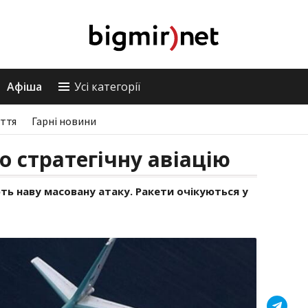
Афіша
Усі категорії
ття
Гарні новини
о стратегічну авіацію
ують наву масовану атаку. Ракети очікуються у