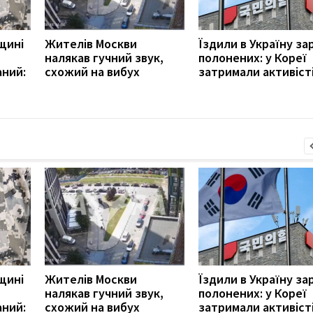
щині
Жителів Москви
Їздили в Україну за
налякав гучний звук,
полонених: у Кореї
аний:
схожий на вибух
затримали активіст
щині
Жителів Москви
Їздили в Україну за
налякав гучний звук,
полонених: у Кореї
аний:
схожий на вибух
затримали активіст