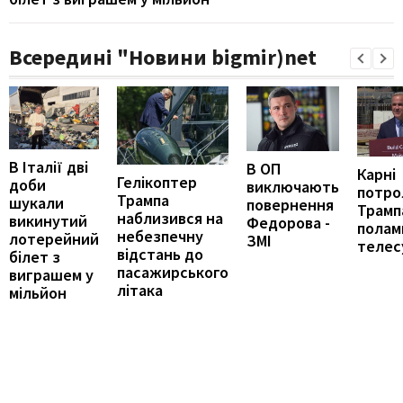
Всередині "Новини bigmir)net
В Італії дві
В ОП
Карні
Гелікоптер
доби
виключають
потро
Трампа
шукали
повернення
Трамп
наблизився на
викинутий
Федорова -
полам
небезпечну
лотерейний
ЗМІ
телес
відстань до
білет з
пасажирського
виграшем у
літака
мільйон