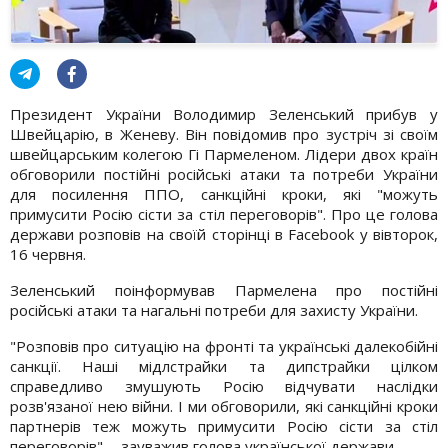
Президент України Володимир Зеленський прибув у
Швейцарію, в Женеву. Він повідомив про зустріч зі своїм
швейцарським колегою Гі Пармеленом. Лідери двох країн
обговорили постійні російські атаки та потреби України
для посилення ППО, санкційні кроки, які "можуть
примусити Росію сісти за стіл переговорів". Про це голова
держави розповів на своїй сторінці в Facebook у вівторок,
16 червня.
Зеленський поінформував Пармелена про постійні
російські атаки та нагальні потреби для захисту України.
"Розповів про ситуацію на фронті та українські далекобійні
санкції. Наші мідлстрайки та дипстрайки цілком
справедливо змушують Росію відчувати наслідки
розв'язаної нею війни. І ми обговорили, які санкційні кроки
партнерів теж можуть примусити Росію сісти за стіл
переговорів", - зауважив голова української держави.