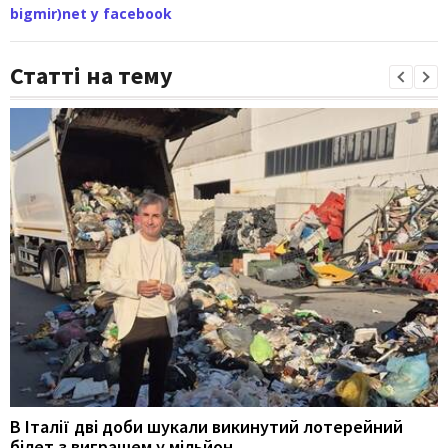
bigmir)net у facebook
Статті на тему
В Італії дві доби шукали викинутий лотерейний
білет з виграшем у мільйон