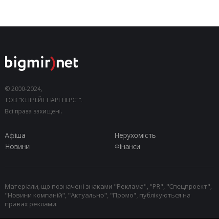
© 2000-2024,
ТОВ "КЕПРЕЙТ ПАРТНЕРС"".
Всі права захищені.
Афіша
Нерухомість
Новини
Фінанси
Матеріали, що позначені знаками "Реклама", "PR", "Спецпроект",
"Новини компаній", "Актуально", "Промо", публікуються на
правах реклами.