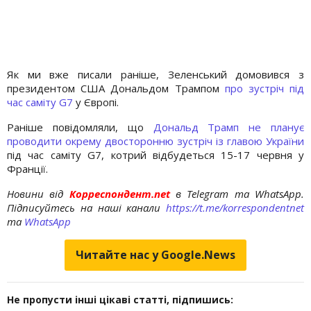
Як ми вже писали раніше, Зеленський домовився з
президентом США Дональдом Трампом
про зустріч під
час саміту G7
у Європі.
Раніше повідомляли, що
Дональд Трамп не планує
проводити окрему двосторонню зустріч із главою України
під час саміту G7, котрий відбудеться 15-17 червня у
Франції.
Новини від
Корреспондент.net
в Telegram та WhatsApp.
Підписуйтесь на наші канали
https://t.me/korrespondentnet
та
WhatsApp
Читайте нас у Google.News
Не пропусти інші цікаві статті, підпишись: