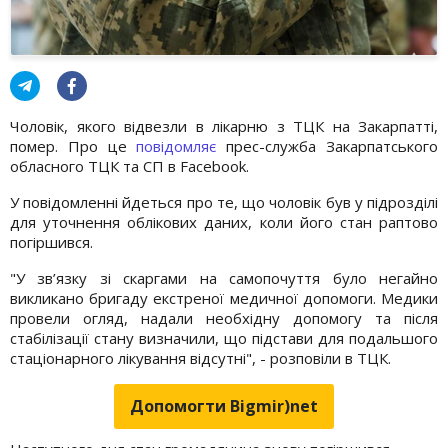
Чоловік, якого відвезли в лікарню з ТЦК на Закарпатті,
помер. Про це
повідомляє
прес-служба Закарпатського
обласного ТЦК та СП в Facebook.
У повідомленні йдеться про те, що чоловік був у підрозділі
для уточнення облікових даних, коли його стан раптово
погіршився.
"У зв’язку зі скаргами на самопочуття було негайно
викликано бригаду екстреної медичної допомоги. Медики
провели огляд, надали необхідну допомогу та після
стабілізації стану визначили, що підстави для подальшого
стаціонарного лікування відсутні", - розповіли в ТЦК.
Допомогти Bigmir)net