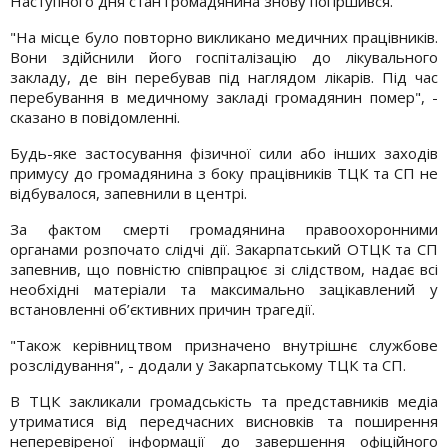
Наступного дня стан громадянина знову погіршився.
"На місце було повторно викликано медичних працівників.
Вони здійснили його госпіталізацію до лікувального
закладу, де він перебував під наглядом лікарів. Під час
перебування в медичному закладі громадянин помер", -
сказано в повідомленні.
Будь-яке застосування фізичної сили або інших заходів
примусу до громадянина з боку працівників ТЦК та СП не
відбувалося, запевнили в центрі.
За фактом смерті громадянина правоохоронними
органами розпочато слідчі дії. Закарпатський ОТЦК та СП
запевнив, що повністю співпрацює зі слідством, надає всі
необхідні матеріали та максимально зацікавлений у
встановленні об’єктивних причин трагедії.
"Також керівництвом призначено внутрішнє службове
розслідування", - додали у Закарпатському ТЦК та СП.
В ТЦК закликали громадськість та представників медіа
утриматися від передчасних висновків та поширення
неперевіреної інформації до завершення офіційного