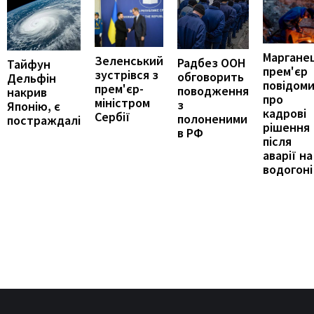
Марганец
Зеленський
Радбез ООН
Тайфун
прем'єр
зустрівся з
обговорить
Дельфін
повідом
прем'єр-
поводження
накрив
про
міністром
з
Японію, є
кадрові
Сербії
полоненими
постраждалі
рішення
в РФ
після
аварії на
водогоні