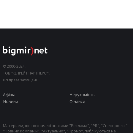
© 2000-2024,
ТОВ "КЕПРЕЙТ ПАРТНЕРС"".
Всі права захищені.
Афіша
Нерухомість
Новини
Фінанси
Матеріали, що позначені знаками "Реклама", "PR", "Спецпроект",
"Новини компаній", "Актуально", "Промо", публікуються на