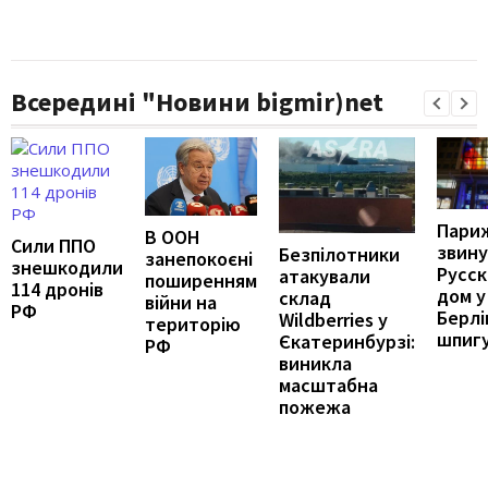
Всередині "Новини bigmir)net
Пари
В ООН
Сили ППО
звину
Безпілотники
занепокоєні
знешкодили
Русс
атакували
поширенням
114 дронів
дом у
склад
війни на
РФ
Берлі
Wildberries у
територію
шпигу
Єкатеринбурзі:
РФ
виникла
масштабна
пожежа