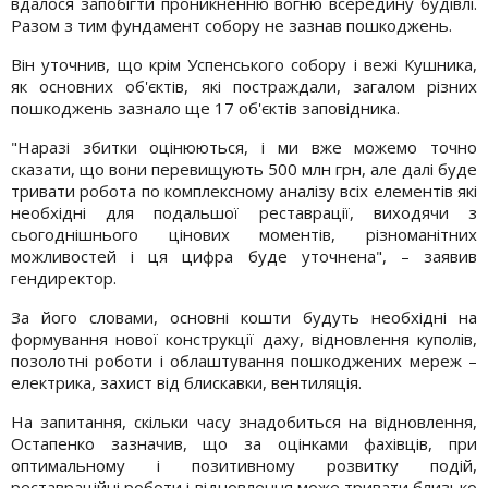
вдалося запобігти проникненню вогню всередину будівлі.
Разом з тим фундамент собору не зазнав пошкоджень.
Він уточнив, що крім Успенського собору і вежі Кушника,
як основних об'єктів, які постраждали, загалом різних
пошкоджень зазнало ще 17 об'єктів заповідника.
"Наразі збитки оцінюються, і ми вже можемо точно
сказати, що вони перевищують 500 млн грн, але далі буде
тривати робота по комплексному аналізу всіх елементів які
необхідні для подальшої реставрації, виходячи з
сьогоднішнього цінових моментів, різноманітних
можливостей і ця цифра буде уточнена", – заявив
гендиректор.
За його словами, основні кошти будуть необхідні на
формування нової конструкції даху, відновлення куполів,
позолотні роботи і облаштування пошкоджених мереж –
електрика, захист від блискавки, вентиляція.
На запитання, скільки часу знадобиться на відновлення,
Остапенко зазначив, що за оцінками фахівців, при
оптимальному і позитивному розвитку подій,
реставраційні роботи і відновлення може тривати близько