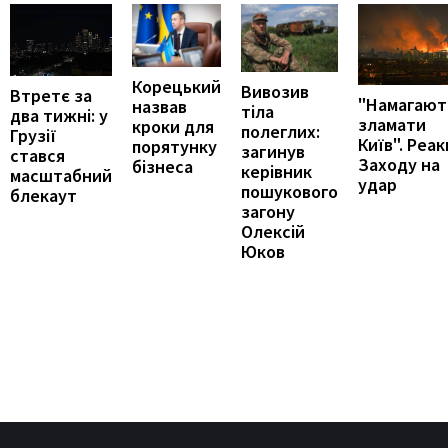
Корецький
Вивозив
Втретє за
"Намагают
назвав
тіла
два тижні: у
зламати
кроки для
полеглих:
Грузії
Київ". Реак
порятунку
загинув
стався
Заходу на
бізнеса
керівник
масштабний
удар
пошукового
блекаут
загону
Олексій
Юков