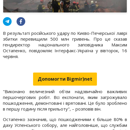
В результаті російського удару по Києво-Печерської лаврі
збитки перевищили 500 млн гривень. Про це сказав
гендиректор національного заповідника Максим
Остапенко, повідомляє Інтерфакс-Україна у вівторок, 16
червня.
Допомогти Bigmir)net
"Виконано величезний об'єм надзвичайно важливих
першочергових робіт. Всі експонати, яким загрожувало
пошкодження, демонтовані і врятовані. Це було зроблено
в першу годину після прильоту", – розповів він.
Остапенко зазначив, що пошкодженими є більше 80% в
даху Успенського собору, але найголовніше, що службам