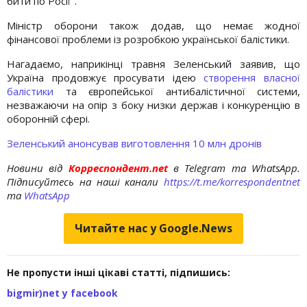
бити по Росії".
Міністр оборони також додав, що немає жодної
фінансової проблеми із розробкою української балістики.
Нагадаємо, наприкінці травня Зеленський заявив, що
Україна продовжує просувати ідею
створення власної
балістики
та європейської антибалістичної системи,
незважаючи на опір з боку низки держав і конкуренцію в
оборонній сфері.
Зеленський анонсував виготовлення 10 млн дронів
Новини від
Корреспондент.net
в Telegram та WhatsApp.
Підписуйтесь на наші канали
https://t.me/korrespondentnet
та
WhatsApp
Читайте нас у Google.News
Не пропусти інші цікаві статті, підпишись:
bigmir)net у facebook