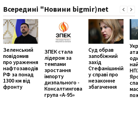
Всередині "Новини bigmir)net
Укр
Зеленський
Суд обрав
ЗПЕК стала
ат
повідомив
запобіжний
лідером за
оди
про ураження
захід
темпами
на
нафтозаводів
Стефанішиній
зростання
НПЗ
РФ за понад
у справі про
імпорту
Яр
1300 км від
незаконне
дизпального -
сп
фронту
збагачення
Консалтингова
ма
група «А-95»
по