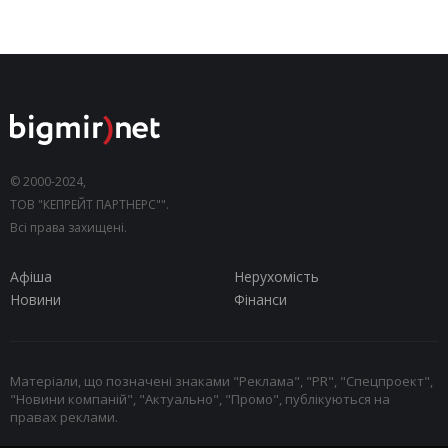
© 2000-2024,
ТОВ "КЕПРЕЙТ ПАРТНЕРС"".
Всі права захищені.
Афіша
Нерухомість
Новини
Фінанси
Матеріали, що позначені знаками "Реклама", "PR", "Спецпроект",
"Новини компаній", "Актуально", "Промо", публікуються на
правах реклами.